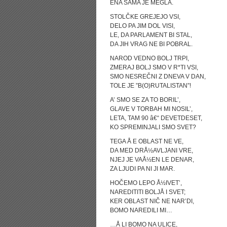
ENA SAMA JE MEGLA.
STOLČKE GREJEJO VSI,
DELO PA JIM DOL VISI,
LE, DA PARLAMENT BI STAL,
DA JIH VRAG NE BI POBRAL.
NAROD VEDNO BOLJ TRPI,
ZMERAJ BOLJ SMO V R*TI VSI,
SMO NESREČNI Z DNEVA V DAN,
TOLE JE ”B(O)RUTALISTAN”!
A’ SMO SE ZA TO BORIL’,
GLAVE V TORBAH MI NOSIL’,
LETA, TAM 90 â€“ DEVETDESET,
KO SPREMINJALI SMO SVET?
TEGA Å E OBLAST NE VE,
DA MED DRÅ½AVLJANI VRE,
NJEJ JE VAÅ½EN LE DENAR,
ZA LJUDI PA NI JI MAR.
HOČEMO LEPO Å½IVET’,
NAREDITITI BOLJÅ I SVET;
KER OBLAST NIČ NE NAR’DI,
BOMO NAREDILI MI…
…Å LI BOMO NA ULICE,