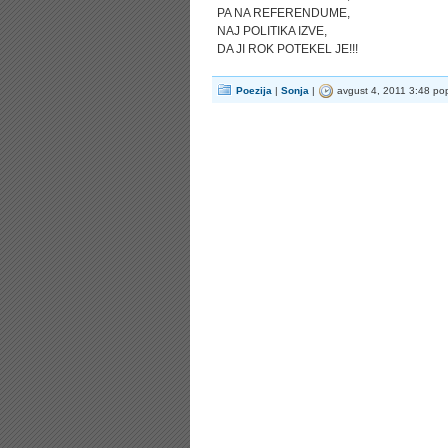
PA NA REFERENDUME,
NAJ POLITIKA IZVE,
DA JI ROK POTEKEL JE!!!
Poezija
|
Sonja
|
avgust 4, 2011 3:48 po