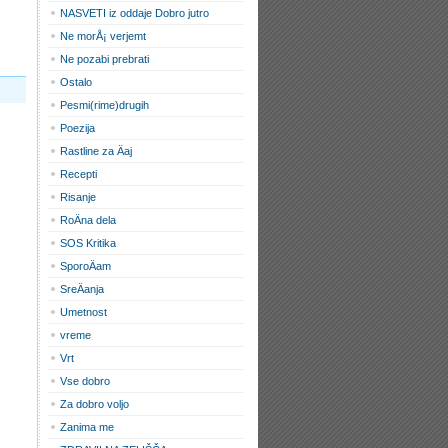
NASVETI iz oddaje Dobro jutro
Ne morÅ¡ verjemt
Ne pozabi prebrati
Ostalo
Pesmi(rime)drugih
Poezija
Rastline za Äaj
Recepti
Risanje
RoÄna dela
SOS Kritika
SporoÄam
SreÄanja
Umetnost
vreme
Vrt
Vse dobro
Za dobro voljo
Zanima me