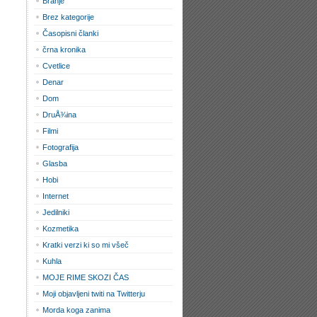
Branje
Brez kategorije
Časopisni članki
črna kronika
Cvetlice
Denar
Dom
DruÅ¾ina
Filmi
Fotografija
Glasba
Hobi
Internet
Jedilniki
Kozmetika
Kratki verzi ki so mi všeč
Kuhla
MOJE RIME SKOZI ČAS
Moji objavljeni twiti na Twitterju
Morda koga zanima