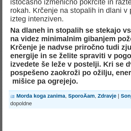
istočasno izmenično pokrčite in razt
rokah. Krčenje na stopalih in dlani v
izteg intenziven.
Na dlaneh in stopalih se stekajo vs
na videz minimalnim gibanjem požen
Krčenje je nadvse priročno tudi zju
energije in se želite spraviti v pog
izvedete še leže v postelji. Kri se 
pospešeno zaokroži po ožilju, energ
mišice pa ogrejejo.
Morda koga zanima
,
SporoÄam
,
Zdravje
|
Son
dopoldne