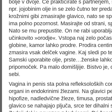
bolje v dvoje. Če prakticirate s partnerjem,
npr. jojobinim olje in se zelo čutno ter pre
krožnimi gibi zmasirajte glavico, nato se sp
ima polno pozornost. Masirajte od strani, 
Nato se mu prepustite. On ne rabi uporabljat
učinkovito »orodje«. Vstopa naj zelo počas
globine, kamor lahko prodre. Prodira centi
zmasira vsak delček vagine. Kaj sledi po t
Samski uporabite olje, prste…ženske lahko
pripomoček. Pa malo domišljije. Bistvo je
sebi.
Vagina in penis sta polna refleksoloških co
organi in endokrinimi žlezami. Na glavici pe
hipofize, nadledvične žleze, timusa, prosta
glavico se nahajajo pljuča, srce ter dihalni