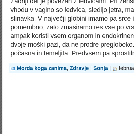
Zadnji del je povezan z ledvicami. Pri žens
vhodu v vagino so ledvica, sledijo jetra, ma
slinavka. V največji globini imamo pa srce i
pomembno, zato zmasiramo res vse po vrst
ampak koristi vsem organom in endokrinem
dvoje moški pazi, da ne prodre pregloboko
počasna in temeljita. Predvsem pa sprostil
Morda koga zanima
,
Zdravje
|
Sonja
|
februa