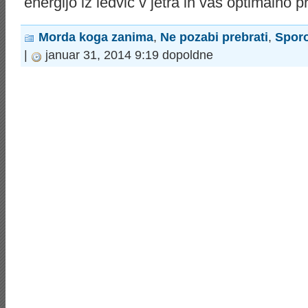
energijo iz ledvic v jetra in vas optimalno p
Morda koga zanima
,
Ne pozabi prebrati
,
Spor
|
januar 31, 2014 9:19 dopoldne