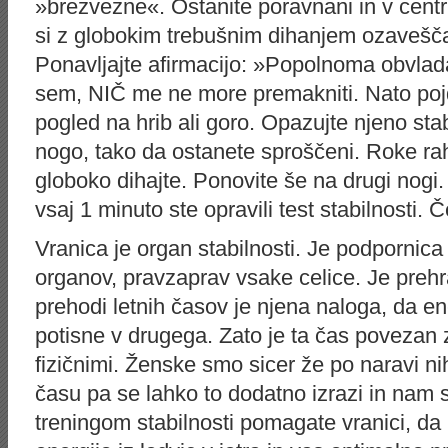
»brezvezne«. Ostanite poravnani in v cen
si z globokim trebušnim dihanjem ozavešč
Ponavljajte afirmacijo: »Popolnoma obvlad
sem, NIČ me ne more premakniti. Nato pojd
pogled na hrib ali goro. Opazujte njeno sta
nogo, tako da ostanete sproščeni. Roke rahl
globoko dihajte. Ponovite še na drugi nogi.
vsaj 1 minuto ste opravili test stabilnosti.
Vranica je organ stabilnosti. Je podpornic
organov, pravzaprav vsake celice. Je preh
prehodi letnih časov je njena naloga, da e
potisne v drugega. Zato je ta čas povezan z
fizičnimi. Ženske smo sicer že po naravi nih
času pa se lahko to dodatno izrazi in nam
treningom stabilnosti pomagate vranici, da 