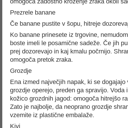
omogoča zadostno kroženje zraka okoli sa
Prezrele banane
Če banane pustite v šopu, hitreje dozorevaj
Ko banane prinesete iz trgovine, nemudoma
boste imeli le posamične sadeže. Če jih pu
prej dozorevajo in kaj kmalu počrnijo. Shran
omogoča pretok zraka.
Grozdje
Ena izmed največjih napak, ki se dogajajo v
grozdje operejo, preden ga spravijo. Voda 
kožico grozdnih jagod: omogoča hitrejšo ras
Zato je najbolje, da neoprano grozdje shrani
vzemite iz plastične embalaže.
Kivi