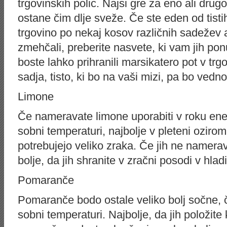
trgovinskih polic. Najsi gre za eno ali drugo,
ostane čim dlje sveže. Če ste eden od tisti
trgovino po nekaj kosov različnih sadežev al
zmehčali, preberite nasvete, ki vam jih po
boste lahko prihranili marsikatero pot v trg
sadja, tisto, ki bo na vaši mizi, pa bo vedn
Limone
Če nameravate limone uporabiti v roku eneg
sobni temperaturi, najbolje v pleteni oziroma
potrebujejo veliko zraka. Če jih ne namerav
bolje, da jih shranite v zračni posodi v hladi
Pomaranče
Pomaranče bodo ostale veliko bolj sočne, č
sobni temperaturi. Najbolje, da jih položite 