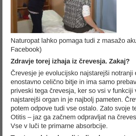
Naturopat lahko pomaga tudi z masažo akup
Facebook)
Zdravje torej izhaja iz črevesja. Zakaj?
Črevesje je evolucijsko najstarejši notranji
enostavno celično bitje in ima samo prebavn
priveski tega črevesja, ker so vsi v funkciji 
najstarejši organ in je najbolj pameten. Čr
potem odpove tudi vse ostalo. Zato svoje t
Otitis – jaz ga začnem odpravljat na čreve
Vse v luči te primarne absorbcije.