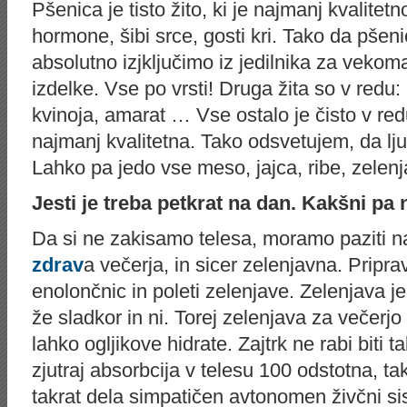
Pšenica je tisto žito, ki je najmanj kvalitet
hormone, šibi srce, gosti kri. Tako da pše
absolutno izjključimo iz jedilnika za vekom
izdelke. Vse po vrsti! Druga žita so v redu: 
kvinoja, amarat … Vse ostalo je čisto v red
najmanj kvalitetna. Tako odsvetujem, da lju
Lahko pa jedo vse meso, jajca, ribe, zelenj
Jesti je treba petkrat na dan. Kakšni pa
Da si ne zakisamo telesa, moramo paziti na
zdrav
a večerja, in sicer zelenjavna. Pripra
enolončnic in poleti zelenjave. Zelenjava j
že sladkor in ni. Torej zelenjava za večerj
lahko ogljikove hidrate. Zajtrk ne rabi biti 
zjutraj absorbcija v telesu 100 odstotna, t
takrat dela simpatičen avtonomen živčni si