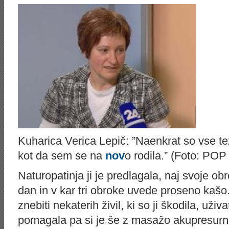
Kuharica Verica Lepič: ”Naenkrat so vse te
kot da sem se na
nov
o rodila.” (Foto: POP
Naturopatinja ji je predlagala, naj svoje ob
dan in v kar tri obroke uvede proseno kašo
znebiti nekaterih živil, ki so ji škodila, uži
pomagala pa si je še z masažo akupresurnih