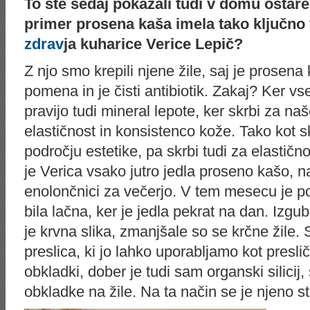
To ste sedaj pokazali tudi v domu ostare
primer prosena kaša imela tako ključno
zdrav
ja kuharice Verice Lepič?
Z njo smo krepili njene žile, saj je prosena
pomena in je čisti antibiotik. Zakaj? Ker vse
pravijo tudi mineral lepote, ker skrbi za na
elastičnost in konsistenco kože. Tako kot s
področju estetike, pa skrbi tudi za elastično
je Verica vsako jutro jedla proseno kašo, na
enolončnici za večerjo. V tem mesecu je poj
bila lačna, ker je jedla pekrat na dan. Izgubi
je krvna slika, zmanjšale so se krčne žile. S
preslica, ki jo lahko uporabljamo kot preslič
obkladki, dober je tudi sam organski silicij,
obkladke na žile. Na ta način se je njeno st