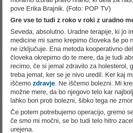
pove Erika Brajnik. (Foto: POP TV)
Gre vse to tudi z roko v roki z uradno m
Seveda, absolutno. Uradne terapije, ki jo i
medicine mi samo krepimo človeka še po n
ne izključuje. Ena metoda kooperativno del
človeka okrepimo do te mere, da je tudi abso
recimo, če si jemal zdravilo za holesterol,
treba jemat, ker se je nivo uredil. Ker kaj
iščemo
zdravje
. Ne iščemo bolezni. Mi kr
možne mere, da bo njegovo telo kar najbo
lahko bori proti bolezni, šibko tega ne zmor
Če potem potrebujemo operacijo, gremo s
če smo mi močni, se bo tudi telo hitro zacel
urejena.