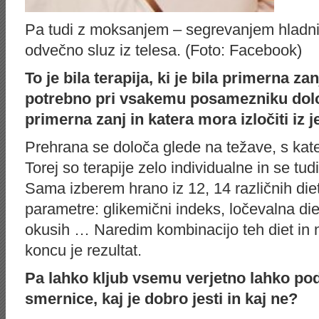
Pa tudi z moksanjem – segrevanjem hladnih p
odvečno sluz iz telesa. (Foto: Facebook)
To je bila terapija, ki je bila primerna zan
potrebno pri vsakemu posamezniku določi
primerna zanj in katera mora izločiti iz je
Prehrana se določa glede na težave, s ka
Torej so terapije zelo individualne in se tu
Sama izberem hrano iz 12, 14 različnih die
parametre: glikemični indeks, ločevalna die
okusih … Naredim kombinacijo teh diet in 
koncu je rezultat.
Pa lahko kljub vsemu verjetno lahko p
smernice, kaj je dobro jesti in kaj ne?