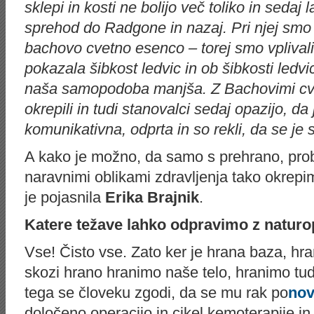
sklepi in kosti ne bolijo več toliko in sedaj
sprehod do Radgone in nazaj. Pri njej smo 
bachovo cvetno esenco – torej smo vplivali n
pokazala šibkost ledvic in ob šibkosti ledv
naša samopodoba manjša. Z Bachovimi cv
okrepili in tudi stanovalci sedaj opazijo, da
komunikativna, odprta in so rekli, da se je 
A kako je možno, da samo s prehrano, probi
naravnimi oblikami zdravljenja tako okrep
je pojasnila
Erika Brajnik
.
Katere težave lahko odpravimo z naturo
Vse! Čisto vse. Zato ker je hrana baza, hr
skozi hrano hranimo naše telo, hranimo tud
tega se človeku zgodi, da se mu rak po
no
določeno operacijo in cikel kemoterapije in 