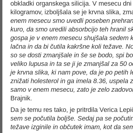
obkladki organskega silicija. V mesecu dni 
kilogramov, izboljšala se je krvna slika, zma
enem mesecu smo uvedli poseben prehranje
kuro, da smo uredili absorbcijo teh hranil sk
gospa je v enem mesecu shujšala sedem kil
lačna in da bi čutila kakršne koli težave. No
so se dosti zmanjšale in še se bodo, spi bo
veliko lupusa in ta se ji je zmanjšal za 50 
je krvna slika, ki nam pove, da je po petih 
znižati holesterol in ga imela 8.36, uspela z
samo v enem mesecu, zato je zelo zadovo
Brajnik.
Da je temu res tako, je pritrdila Verica Lepič
sem se počutila boljše. Sedaj pa se počut
težave izginile in občutek imam, kot da se