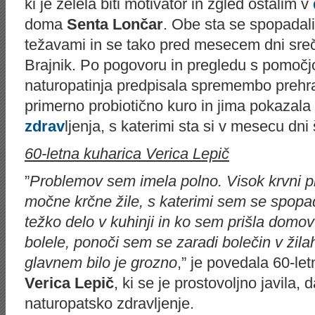
ki je želela biti motivator in zgled ostalim v
doma
Senta Lončar
. Obe sta se spopadali
težavami in se tako pred mesecem dni sreča
Brajnik. Po pogovoru in pregledu s pomočjo
naturopatinja predpisala spremembo prehra
primerno probiotično kuro in jima pokazal
zdrav
ljenja, s katerimi sta si v mesecu dni
60-letna kuharica Verica Lepič
”
Problemov sem imela polno. Visok krvni pri
močne krčne žile, s katerimi sem se spopa
težko delo v kuhinji in ko sem prišla dom
bolele, ponoči sem se zaradi bolečin v žil
glavnem bilo je grozno
,” je povedala 60-le
Verica Lepič
, ki se je prostovoljno javila, 
naturopatsko zdravljenje.