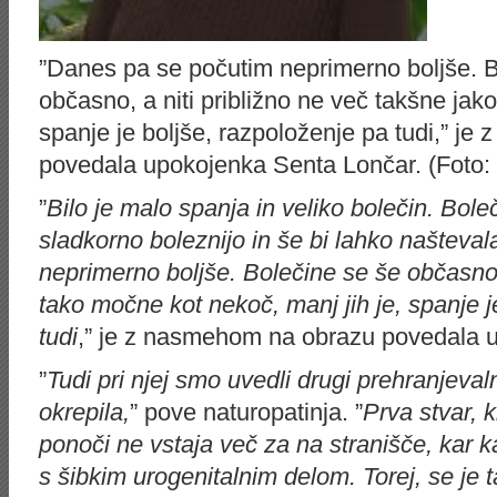
”Danes pa se počutim neprimerno boljše. B
občasno, a niti približno ne več takšne jakos
spanje je boljše, razpoloženje pa tudi,” j
povedala upokojenka Senta Lončar. (Foto
”
Bilo je malo spanja in veliko bolečin. Bole
sladkorno boleznijo in še bi lahko našteva
neprimerno boljše. Bolečine se še občasno p
tako močne kot nekoč, manj jih je, spanje j
tudi
,” je z nasmehom na obrazu povedala 
”
Tudi pri njej smo uvedli drugi prehranjevaln
okrepila,
” pove naturopatinja. ”
Prva stvar, ki
ponoči ne vstaja več za na stranišče, kar k
s šibkim urogenitalnim delom. Torej, se je ta