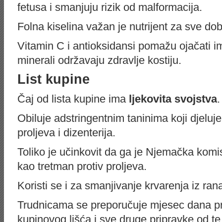
fetusa i smanjuju rizik od malformacija.
Folna kiselina važan je nutrijent za sve do
Vitamin C i antioksidansi pomažu ojačati im
minerali održavaju zdravlje kostiju.
List kupine
Čaj od lista kupine ima
ljekovita svojstva
.
Obiluje adstringentnim taninima koji djeluje
proljeva i dizenterija.
Toliko je učinkovit da ga je Njemačka komisi
kao tretman protiv proljeva.
Koristi se i za smanjivanje krvarenja iz ran
Trudnicama se preporučuje mjesec dana prij
kupinovog lišća i sve druge pripravke od te