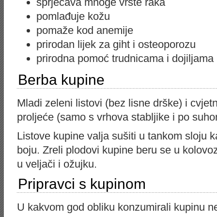
sprječava mnoge vrste raka
pomlađuje kožu
pomaže kod anemije
prirodan lijek za giht i osteoporozu
prirodna pomoć trudnicama i dojiljama
Berba kupine
Mladi zeleni listovi (bez lisne drške) i cvje
proljeće (samo s vrhova stabljike i po suh
Listove kupine valja sušiti u tankom sloju k
boju. Zreli plodovi kupine beru se u kolovoz
u veljači i ožujku.
Pripravci s kupinom
U kakvom god obliku konzumirali kupinu ne 