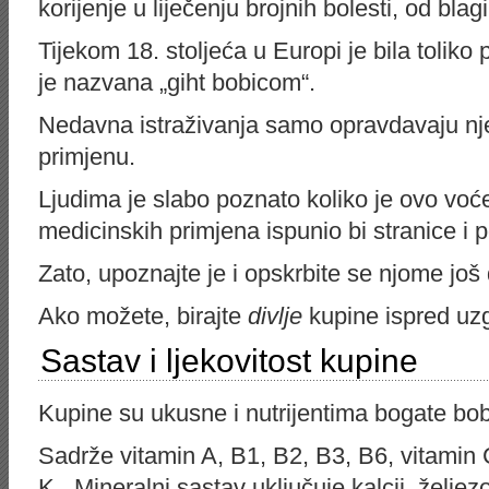
korijenje u liječenju brojnih bolesti, od blag
Tijekom 18. stoljeća u Europi je bila toliko 
je nazvana „giht bobicom“.
Nedavna istraživanja samo opravdavaju nje
primjenu.
Ljudima je slabo poznato koliko je ovo voće
medicinskih primjena ispunio bi stranice i p
Zato, upoznajte je i opskrbite se njome još 
Ako možete, birajte
divlje
kupine ispred uzg
Sastav i ljekovitost kupine
Kupine su ukusne i nutrijentima bogate bob
Sadrže vitamin A, B1, B2, B3, B6, vitamin C,
K. Mineralni sastav uključuje kalcij, željezo,