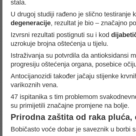
stala.
U drugoj studiji rađeno je slično testiranje 
degeneracije
, rezultat je bio – značajno p
Izvrsni rezultati postignuti su i kod
dijabeti
uzrokuje brojna oštećenja u tijelu.
Istraživanja su potvrdila da antioksidansi 
progresiju oštećenja organa, posebice očij
Antocijanozidi također jačaju stijenke krvni
varikoznih vena.
47 ispitanika s tim problemom svakodnevno
su primijetili značajne promjene na bolje.
Prirodna zaštita od raka pluća, 
Bobičasto voće dobar je saveznik u borbi 