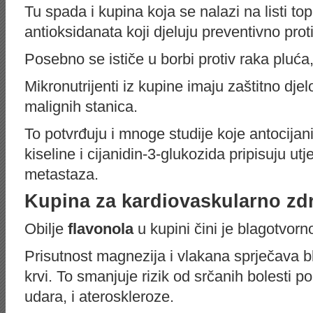
Tu spada i kupina koja se nalazi na listi to
antioksidanata koji djeluju preventivno pro
Posebno se ističe u borbi protiv raka pluća,
Mikronutrijenti iz kupine imaju zaštitno dje
malignih stanica.
To potvrđuju i mnoge studije koje antocijan
kiseline i cijanidin-3-glukozida pripisuju ut
metastaza.
Kupina za kardiovaskularno zdr
Obilje
flavonola
u kupini čini je blagotvorn
Prisutnost magnezija i vlakana sprječava blok
krvi. To smanjuje rizik od srčanih bolesti 
udara, i ateroskleroze.