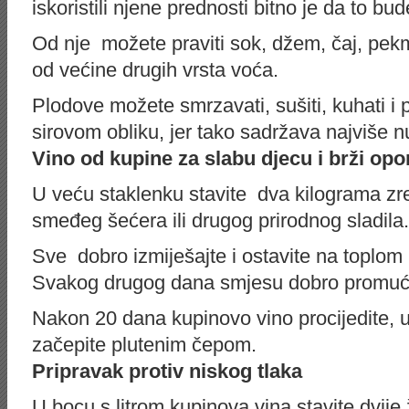
iskoristili njene prednosti bitno je da to bud
Od nje možete praviti sok, džem, čaj, pekme
od većine drugih vrsta voća.
Plodove možete smrzavati, sušiti, kuhati i pe
sirovom obliku, jer tako sadržava najviše nu
Vino od kupine za slabu djecu i brži opo
U veću staklenku stavite dva kilograma zre
smeđeg šećera ili drugog prirodnog sladila.
Sve dobro izmiješajte i ostavite na toplom 
Svakog drugog dana smjesu dobro promuć
Nakon 20 dana kupinovo vino procijedite, uli
začepite plutenim čepom.
Pripravak protiv niskog tlaka
U bocu s litrom kupinova vina stavite dvije ž