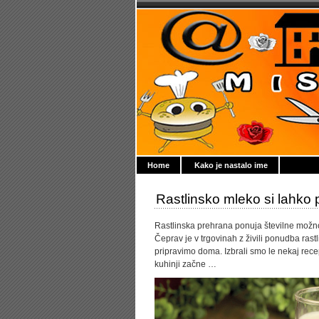
Home
Kako je nastalo ime
Rastlinsko mleko si lahko p
Rastlinska prehrana ponuja številne možnost
Čeprav je v trgovinah z živili ponudba rastl
pripravimo doma. Izbrali smo le nekaj recep
kuhinji začne …