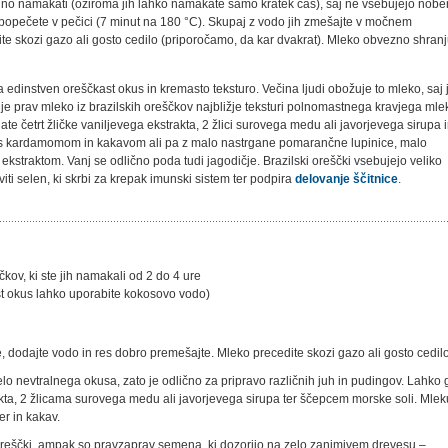
dno namakati (oziroma jih lahko namakate samo kratek čas), saj ne vsebujejo nobe
h popečete v pečici (7 minut na 180 °C). Skupaj z vodo jih zmešajte v močnem
e skozi gazo ali gosto cedilo (priporočamo, da kar dvakrat). Mleko obvezno shranj
 edinstven oreščkast okus in kremasto teksturo. Večina ljudi obožuje to mleko, saj 
je prav mleko iz brazilskih oreščkov najbližje teksturi polnomastnega kravjega mle
ate četrt žličke vaniljevega ekstrakta, 2 žlici surovega medu ali javorjevega sirupa 
i s kardamomom in kakavom ali pa z malo nastrgane pomarančne lupinice, malo
straktom. Vanj se odlično poda tudi jagodičje. Brazilski oreščki vsebujejo veliko
i selen, ki skrbi za krepak imunski sistem ter podpira
delovanje ščitnice
.
čkov, ki ste jih namakali od 2 do 4 ure
ast okus lahko uporabite kokosovo vodo)
, dodajte vodo in res dobro premešajte. Mleko precedite skozi gazo ali gosto cedilo
elo nevtralnega okusa, zato je odlično za pripravo različnih juh in pudingov. Lahko 
akta, 2 žlicama surovega medu ali javorjevega sirupa ter ščepcem morske soli. Mlek
r in kakav.
 oreščki, ampak so pravzaprav semena, ki dozorijo na zelo zanimivem drevesu –