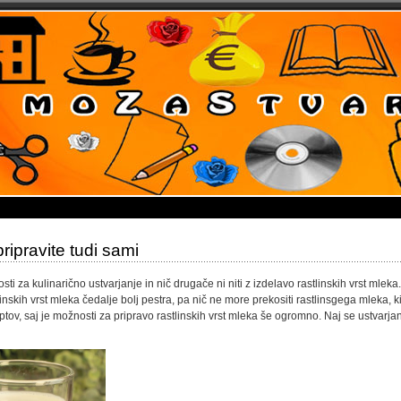
ripravite tudi sami
i za kulinarično ustvarjanje in nič drugače ni niti z izdelavo rastlinskih vrst mleka.
inskih vrst mleka čedalje bolj pestra, pa nič ne more prekositi rastlinsgega mleka, k
tov, saj je možnosti za pripravo rastlinskih vrst mleka še ogromno. Naj se ustvarjan