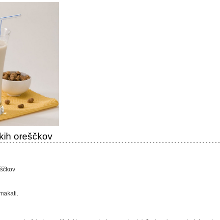
skih oreščkov
eščkov
makati.