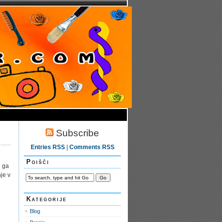
Subscribe
Entries RSS
|
Comments RSS
Poišči
i ga
je v
Kategorije
Blog