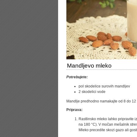
Mandljevo mleko
Potrebujete:
pol skodelice surovih mandljev
2 skodelici vode
Mandlje predhodno namakajte od 8 do 12 
Priprava:
Rastlinsko mleko lahko pripravite iz
na 180 °C). V močan mešalnik stresi
Mleko precedite skozi gazo ali gost