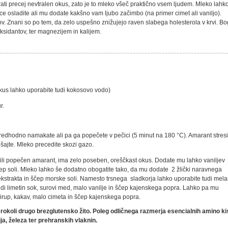
ati precej nevtralen okus, zato je to mleko všeč praktično vsem ljudem. Mleko lahk
ce osladite ali mu dodate kakšno vam ljubo začimbo (na primer cimet ali vaniljo).
ov. Znani so po tem, da zelo uspešno znižujejo raven slabega holesterola v krvi. Bo
ksidantov, ter magnezijem in kalijem.
okus lahko uporabite tudi kokosovo vodo)
r.
edhodno namakate ali pa ga popečete v pečici (5 minut na 180 °C). Amarant stresi
ešajte. Mleko precedite skozi gazo.
ili popečen amarant, ima zelo poseben, oreščkast okus. Dodate mu lahko vaniljev
 ščep soli. Mleko lahko še dodatno obogatite tako, da mu dodate 2 žlički naravnega
a ekstrakta in ščep morske soli. Namesto trsnega sladkorja lahko uporabite tudi mela
i limetin sok, surovi med, malo vanilje in ščep kajenskega popra. Lahko pa mu
sirup, kakav, malo cimeta in ščep kajenskega popra.
okoli drugo brezglutensko žito. Poleg odličnega razmerja esencialnih amino kis
ja, železa ter prehranskih vlaknin.