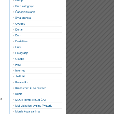
Branje
Brez kategorije
Časopisni članki
črna kronika
Cvetlice
Denar
Dom
DruÅ¾ina
Filmi
Fotografija
Glasba
Hobi
Internet
Jedilniki
Kozmetika
Kratki verzi ki so mi všeč
Kuhla
ut
MOJE RIME SKOZI ČAS
Moji objavljeni twiti na Twitterju
Morda koga zanima