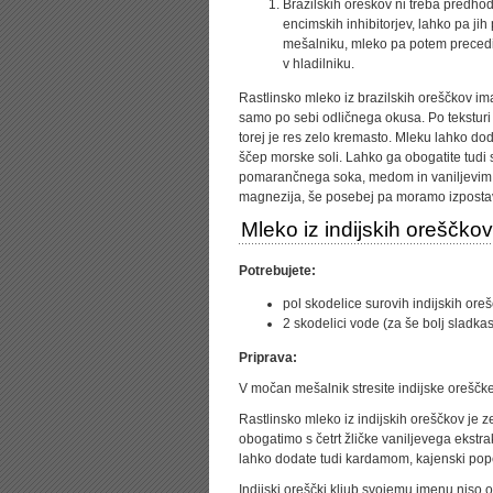
Brazilskih oreškov ni treba predho
encimskih inhibitorjev, lahko pa ji
mešalniku, mleko pa potem precedit
v hladilniku.
Rastlinsko mleko iz brazilskih oreščkov ima
samo po sebi odličnega okusa. Po teksturi 
torej je res zelo kremasto. Mleku lahko dod
ščep morske soli. Lahko ga obogatite tud
pomarančnega soka, medom in vaniljevim ek
magnezija, še posebej pa moramo izpostavit
Mleko iz indijskih oreščkov
Potrebujete:
pol skodelice surovih indijskih oreš
2 skodelici vode (za še bolj sladk
Priprava:
V močan mešalnik stresite indijske oreščke
Rastlinsko mleko iz indijskih oreščkov je z
obogatimo s četrt žličke vaniljevega ekstr
lahko dodate tudi kardamom, kajenski pope
Indijski oreščki kljub svojemu imenu niso