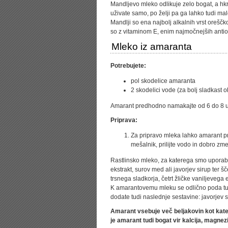
Mandljevo mleko odlikuje zelo bogat, a hkr
uživate samo, po želji pa ga lahko tudi mal
Mandlji so ena najbolj alkalnih vrst oreščk
so z vitaminom E, enim najmočnejših antio
Mleko iz amaranta
Potrebujete:
pol skodelice amaranta
2 skodelici vode (za bolj sladkast 
Amarant predhodno namakajte od 6 do 8 u
Priprava:
Za pripravo mleka lahko amarant pr
mešalnik, prilijte vodo in dobro zm
Rastlinsko mleko, za katerega smo uporab
ekstrakt, surov med ali javorjev sirup ter
trsnega sladkorja, četrt žličke vaniljeveg
K amarantovemu mleku se odlično poda tud
dodate tudi naslednje sestavine: javorjev 
Amarant vsebuje več beljakovin kot kater
je amarant tudi bogat vir kalcija, magnezi