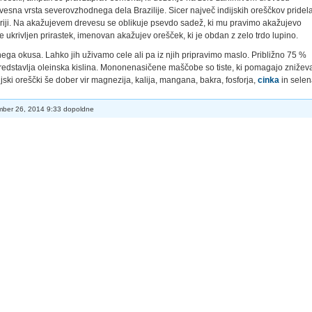
esna vrsta severovzhodnega dela Brazilije. Sicer največ indijskih oreščkov pridela
Nigeriji. Na akažujevem drevesu se oblikuje psevdo sadež, ki mu pravimo akažujevo
 ukrivljen prirastek, imenovan akažujev orešček, ki je obdan z zelo trdo lupino.
nega okusa. Lahko jih uživamo cele ali pa iz njih pripravimo maslo. Približno 75 %
redstavlja oleinska kislina. Mononenasičene maščobe so tiste, ki pomagajo zniževa
dijski oreščki še dober vir magnezija, kalija, mangana, bakra, fosforja,
cinka
in selen
ber 26, 2014 9:33 dopoldne