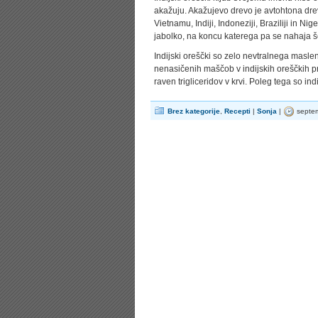
akažuju. Akažujevo drevo je avtohtona drev
Vietnamu, Indiji, Indoneziji, Braziliji in 
jabolko, na koncu katerega pa se nahaja še
Indijski oreščki so zelo nevtralnega masle
nenasičenih maščob v indijskih oreščkih p
raven trigliceridov v krvi. Poleg tega so in
Brez kategorije
,
Recepti
|
Sonja
|
septem