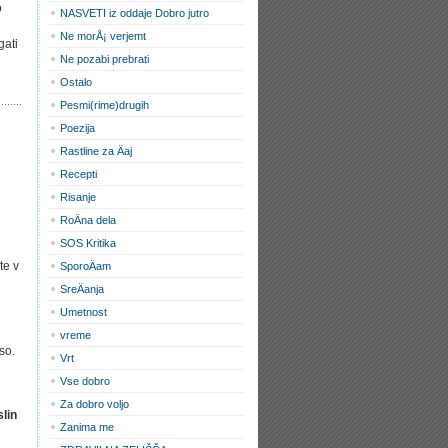
o
NASVETI iz oddaje Dobro jutro
Ne morÅ¡ verjemt
gati
Ne pozabi prebrati
Ostalo
Pesmi(rime)drugih
Poezija
Rastline za Äaj
Recepti
Risanje
RoÄna dela
SOS Kritika
te v
SporoÄam
SreÄanja
Umetnost
vreme
so.
Vrt
Vse dobro
Za dobro voljo
lin
Zanima me