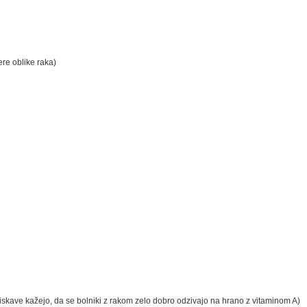
ere oblike raka)
aziskave kažejo, da se bolniki z rakom zelo dobro odzivajo na hrano z vitaminom A)