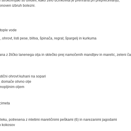
i strokovnjaki so uvideli, kako zelo učinkovita je prehrana pri preprečevanju,
onoven izbruh bolezni.
 tople vode
hrovt, listi pese, blitva, špinača, regrat, špargelj in kurkuma
a z žličko lanenega olja in sklečko prej namočenih mandljev in marelic, zeleni ča
rstični ohrovt kuhani na sopari
, domače olivno olje
onopljinim oljem
 cimeta
ku, potresena z mletimi mareličnimi peškami (6) in narezanimi jagodami
ih kokosov