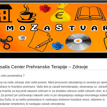
/a Center Prehranske Terapije – Zdravje
ako zelo pomembna ?
ma na naše zdravje zelo velik pomen. Med procesom zdravljenja in seveda po njem
dravo in hranljivo prehrano. Vaše telo je zaradi kemoterapije, obsevanja oz. zdravil
anila za boj proti rakavim celicam in za dodatno obnovo vaših zdravih celic, ki 
a pomoč pri uničevanju rakavih celic in pri obnjavljanju vašega imunskega siste
na živila, ki so lahko prebavljiva in vsebujejo bistvene hranljive snovi, vitamine in
avljanje simptomov, ki nastajajo zaradi zdravljenja: