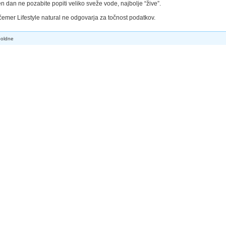
n dan ne pozabite popiti veliko sveže vode, najbolje “žive”.
emer Lifestyle natural ne odgovarja za točnost podatkov.
poldne