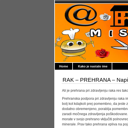
Home
Kako je nastalo ime
RAK – PREHRANA – Napisal
Ali je prehrana pri zdravljenju raka res t
Prehranska podpora pri zdravljenju raka i
bolj kot kdajkoli prej pomembno, da jeste z
dodatno obremenjeno, porablja pomembna hr
zaradi močnega zdravljenja poškodovane. Z
morate v svojo prehrano vključiti polnovred
minerale. Prav tako prehrana vpliva na poj