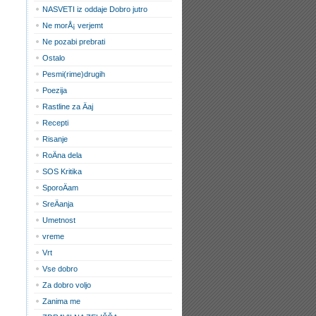
NASVETI iz oddaje Dobro jutro
Ne morÅ¡ verjemt
Ne pozabi prebrati
Ostalo
Pesmi(rime)drugih
Poezija
Rastline za Äaj
Recepti
Risanje
RoÄna dela
SOS Kritika
SporoÄam
SreÄanja
Umetnost
vreme
Vrt
Vse dobro
Za dobro voljo
Zanima me