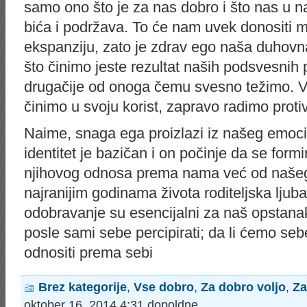
samo ono što je za nas dobro i što nas u n
bića i podržava. To će nam uvek donositi mi
ekspanziju, zato je zdrav ego naša duhovna
što činimo jeste rezultat naših podsvesnih 
drugačije od onoga čemu svesno težimo. Vr
činimo u svoju korist, zapravo radimo proti
Naime, snaga ega proizlazi iz našeg emocio
identitet je bazičan i on počinje da se formi
njihovog odnosa prema nama već od našeg
najranijim godinama života roditeljska ljubav
odobravanje su esencijalni za naš opstanak,
posle sami sebe percipirati; da li ćemo se
odnositi prema sebi
Brez kategorije
,
Vse dobro
,
Za dobro voljo
,
Za
oktober 16, 2014 4:31 dopoldne