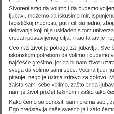
Stvoreni smo da volimo i da budemo voljeni
ljubavi, možemo da iskusimo mir, ispunjeno
taoističkoj mudrosti, put i cilj su jedno, zb
delovanja koji nije usklađen s tom univerz
vredan postavljenog cilja, i kao takav je ne
Ceo naš život je potraga za ljubavlju. Sve 
iskonskom potrebom da volimo i budemo volj
najčešće grešimo, jer da bi nam život uzv
svega da volimo sami sebe. Većina ljudi lj
pitanje, nego je uzima zdravo za gotovo. M
zaista sami sebe volimo, zašto onda ljuba
nam je život prožet težinom i zašto tako č
Kako ćemo se odnositi sami prema sebi, z
Ego predstavlja naše svesno ja i zato ćem