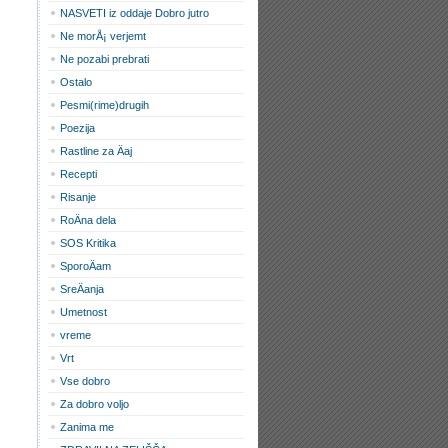
NASVETI iz oddaje Dobro jutro
Ne morÅ¡ verjemt
Ne pozabi prebrati
Ostalo
Pesmi(rime)drugih
Poezija
Rastline za Äaj
Recepti
Risanje
RoÄna dela
SOS Kritika
SporoÄam
SreÄanja
Umetnost
vreme
Vrt
Vse dobro
Za dobro voljo
Zanima me