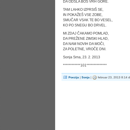
DA ODŠLA BOŠ VRH GORE.
TAM LAHKO IZPRSIŠ SE,
IN POKAŽEŠ VSE ZOBE,
SMUČAR VSAK TE BO VESEL,
KO PO SNEGU BO DRVEL.
MI ZDAJ ČAKAMO POMLAD,
DA PREŽENE ZIMSKI HLAD,
DA NAM NOVIH DA MOČI,
ZA POLETNE, VROČE DNI.
Sonja Srna, 23. 2. 2013
************101**************
Poezija
|
Sonja
|
februar 23, 2013 8:14 