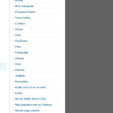
Branje
Brez kategorije
Časopisni članki
črna kronika
Cvetlice
Denar
Dom
DruÅ¾ina
Filmi
Fotografija
Glasba
Hobi
Internet
Jedilniki
Kozmetika
Kratki verzi ki so mi všeč
Kuhla
MOJE RIME SKOZI ČAS
Moji objavljeni twiti na Twitterju
Morda koga zanima