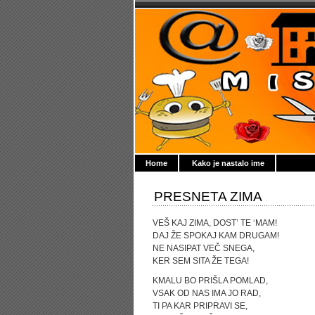
Home
Kako je nastalo ime
PRESNETA ZIMA
VEŠ KAJ ZIMA, DOST’ TE ‘MAM!
DAJ ŽE SPOKAJ KAM DRUGAM!
NE NASIPAT VEČ SNEGA,
KER SEM SITA ŽE TEGA!
KMALU BO PRIŠLA POMLAD,
VSAK OD NAS IMA JO RAD,
TI PA KAR PRIPRAVI SE,