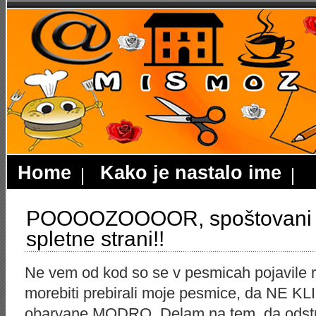
Home
Kako je nastalo ime
POOOOZOOOOR, spoštovani o
spletne strani!!
Ne vem od kod so se v pesmicah pojavile r
morebiti prebirali moje pesmice, da NE K
obarvane MODRO. Delam na tem, da odstr