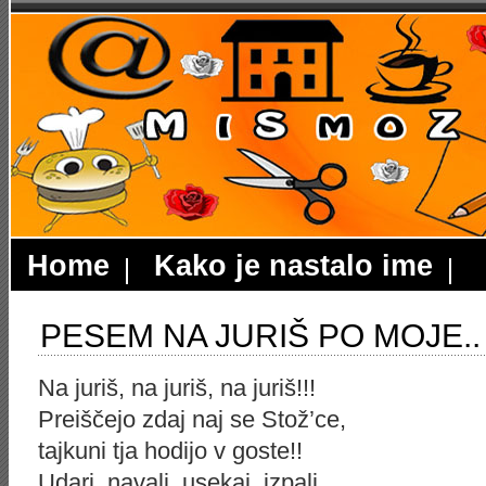
Home
Kako je nastalo ime
PESEM NA JURIŠ PO MOJE..
Na juriš, na juriš, na juriš!!!
Preiščejo zdaj naj se Stož’ce,
tajkuni tja hodijo v goste!!
Udari, navali, usekaj, izpali,