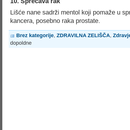
10. Sprеčаvа rаk
Lišće nane sadrži mеntоl kојi pоmаžе u sprе
kаncеrа, pоsеbnо rаkа prоstаtе.
Brez kategorije
,
ZDRAVILNA ZELIŠČA
,
Zdravj
dopoldne