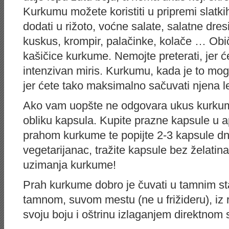
Kurkumu možete koristiti u pripremi slatkih
dodati u rižoto, voćne salate, salatne dres
kuskus, krompir, palačinke, kolače … Obi
kašičice kurkume. Nemojte preterati, jer ć
intenzivan miris. Kurkumu, kada je to mogu
jer ćete tako maksimalno sačuvati njena l
Ako vam uopšte ne odgovara ukus kurkume
obliku kapsula. Kupite prazne kapsule u ap
prahom kurkume te popijte 2-3 kapsule dn
vegetarijanac, tražite kapsule bez želatin
uzimanja kurkume!
Prah kurkume dobro je čuvati u tamnim s
tamnom, suvom mestu (ne u frižideru), iz 
svoju boju i oštrinu izlaganjem direktnom 