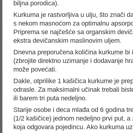
biljna porodica).
Kurkuma je rastvorljiva u ulju, što znači da
s nekom masnoćom za optimalnu apsorpciju
Priprema se najčešće sa organskim devič
ekstra devičanskim maslinovim uljem.
Dnevna preporučena količina kurkume bi i
(zbrojite direktno uzimanje i dodavanje h
može povećati.
Dakle, otprilike 1 kašičica kurkume je pr
odrasle. Za maksimalni učinak trebali bist
ili barem tri puta nedeljno.
Starije osobe i deca mlađa od 6 godina tre
(1/2 kašičice) jednom nedeljno prvi put, a
koja odgovara pojedincu. Ako kurkuma uzr