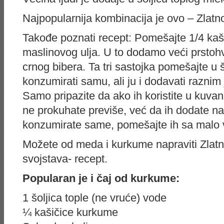
Najpopularnija kombinacija je ovo – Zlatno
Takođe poznati recept: Pomešajte 1/4 kaš
maslinovog ulja. U to dodamo veći prsto
crnog bibera. Ta tri sastojka pomešajte u
konzumirati samu, ali ju i dodavati raznim
Samo pripazite da ako ih koristite u kuvan
ne prokuhate previše, već da ih dodate n
konzumirate same, pomešajte ih sa malo 
Možete od meda i kurkume napraviti Zlatn
svojstava- recept.
Popularan je i čaj od kurkume:
1 šoljica tople (ne vruće) vode
¼ kašičice kurkume