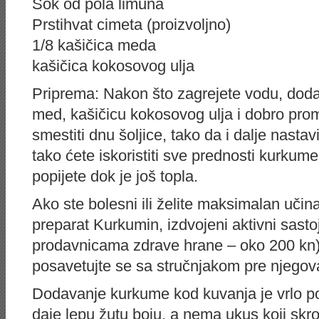
Sok od pola limuna
Prstihvat cimeta (proizvoljno)
1/8 kašičica meda
kašičica kokosovog ulja
Priprema: Nakon što zagrejete vodu, doda
med, kašičicu kokosovog ulja i dobro pro
smestiti dnu šoljice, tako da i dalje nastav
tako ćete iskoristiti sve prednosti kurkum
popijete dok je još topla.
Ako ste bolesni ili želite maksimalan učin
preparat Kurkumin, izdvojeni aktivni sast
prodavnicama zdrave hrane – oko 200 kn).
posavetujte se sa stručnjakom pre njegov
Dodavanje kurkume kod kuvanja je vrlo pop
daje lepu žutu boju, a nema ukus koji skr