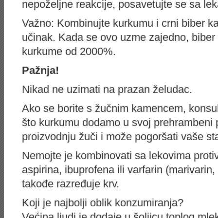
nepoželjne reakcije, posavetujte se sa le
Važno: Kombinujte kurkumu i crni biber 
učinak. Kada se ovo uzme zajedno, biber 
kurkume od 2000%.
Pažnja!
Nikad ne uzimati na prazan želudac.
Ako se borite s žučnim kamencem, konsul
što kurkumu dodamo u svoj prehrambeni 
proizvodnju žuči i može pogoršati vaše st
Nemojte je kombinovati sa lekovima protiv
aspirina, ibuprofena ili varfarin (marivarin
takođe razređuje krv.
Koji je najbolji oblik konzumiranja?
Većina ljudi je dodaje u šoljicu toplog mle