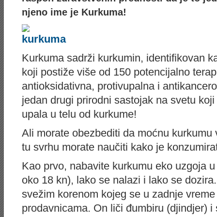
njeno ime je Kurkuma!
Kurkuma sadrži kurkumin, identifikovan ka
koji postiže više od 150 potencijalno terapi
antioksidativna, protivupalna i antikancero
jedan drugi prirodni sastojak na svetu koji
upala u telu od kurkume!
Ali morate obezbediti da moćnu kurkumu v
tu svrhu morate naučiti kako je konzumirat
Kao prvo, nabavite kurkumu eko uzgoja u
oko 18 kn), lako se nalazi i lako se dozir
svežim korenom kojeg se u zadnje vreme 
prodavnicama. On liči đumbiru (djindjer) i 