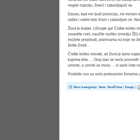
negde napolju, živeći i zabavljajući se.
Danas, kad me ljudi posećuju, ne moram im
radila i radim dok živim i zabavljam se. Ak
Život je kratak. Uživajte ga! Čistite koliko m
zasadite cvet, naučite razliku izmedju Ž
možete preplivati, planinama na koje se želit
želite živeti…
Čistite koliko morate, ali život je tamo n
kapima kiše…. Ovaj dan se neće ponoviti! Č
umrete, a umreti se mora…. vi sami ćete n
Podelite ovo sa svim prekrasnim ženama u
Brez kategorije
,
Dom
,
DruÅ¾ina
|
Sonja
|