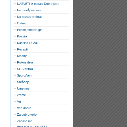
NASVETI iz oddaje Dobro jutro
Ne morÅ¡ verjemt
Ne pozabi prebrati
Ostalo
Pesmi(rime)drugih
Poezija
Rastline za Äaj
Recepti
Risanje
RoÄna dela
SOS Kritika
SporoÄam
SreÄanja
Umetnost
vreme
Vrt
Vse dobro
Za dobro voljo
Zanima me