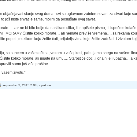
 objašnjavati stanje svog doma , svi su uglavnom zainteresovani za stvari koje s
o to još niste shvatile same, molim da poslušate ovaj savet.
orate…. zar ne bi bilo bolje da naslikate sliku, ili napišete pismo, ili ispečete kolače, 
ELIM i MORAM? Čistite koliko morate… ali nemate previše vremena…. sa rekama koj
e popeti, muzikom koju želite čuti, prijateljstvima koje želite zadržati, i životom koj
apolju, sa suncem u vašim očima, vetrom u vašoj kosi, pahuljama snega na vašem licu
istite koliko morate, ali imajte na umu…. Starost ce doći, i ona nije ljubazna… a k
apraviti samo još više prašine…
 vašem životu.”
september 3, 2015 2:04 popoldne