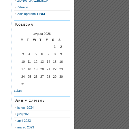
ZDRAVILNA ZELIŠČA
Zdravje
Zelo uporabni LINKI
Koledar
avgust 2026
M
T
W
T
F
S
S
1
2
3
4
5
6
7
8
9
10
11
12
13
14
15
16
17
18
19
20
21
22
23
24
25
26
27
28
29
30
31
« Jan
Arhiv zapisov
januar 2024
junij 2023
april 2023
marec 2023