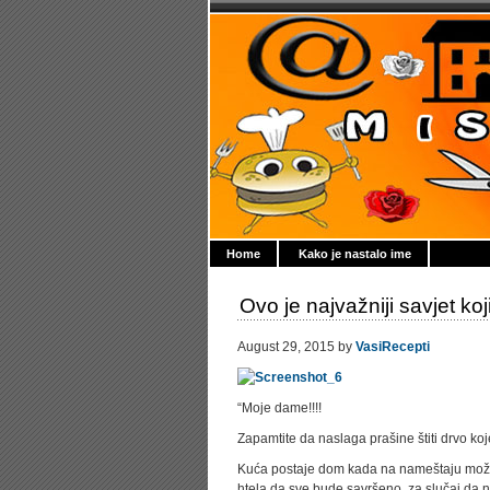
Home
Kako je nastalo ime
Ovo je najvažniji savjet koj
August 29, 2015 by
VasiRecepti
“Moje dame!!!!
Zapamtite da naslaga prašine štiti drvo koj
Kuća postaje dom kada na nameštaju možete 
htela da sve bude savršeno, za slučaj da 