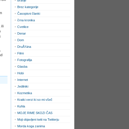
Branje
Brez kategorije
am
Časopisni članki
črna kronika
ili
Cvetlice
e
Denar
i
Dom
DruÅ¾ina
,
Filmi
ad
Fotografija
Glasba
Hobi
Internet
Jedilniki
Kozmetika
Kratki verzi ki so mi všeč
Kuhla
MOJE RIME SKOZI ČAS
Moji objavljeni twiti na Twitterju
Morda koga zanima