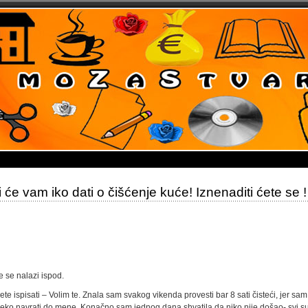
i će vam iko dati o čišćenje kuće! Iznenaditi ćete se !
e se nalazi ispod.
ispisati – Volim te. Znala sam svakog vikenda provesti bar 8 sati čisteći, jer sam
neko navrati do mene. Konačno sam jednog dana shvatila da niko nije došao- svi su 