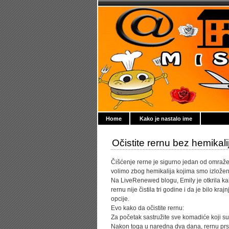
Home
Kako je nastalo ime
Očistite rernu bez hemikalij
Čišćenje rerne je sigurno jedan od omražen
volimo zbog hemikalija kojima smo izložen
Na LiveRenewed blogu, Emily je otkrila kak
rernu nije čistila tri godine i da je bilo k
opcije.
Evo kako da očistite rernu:
Za početak sastružite sve komadiće koji su
Nakon toga u naredna dva dana, rernu pr