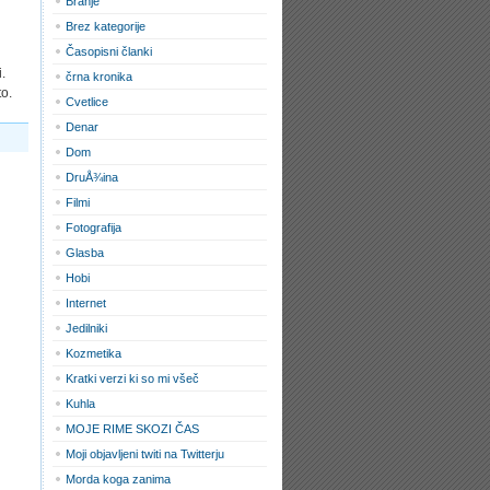
Branje
Brez kategorije
Časopisni članki
.
črna kronika
to.
Cvetlice
Denar
Dom
DruÅ¾ina
Filmi
Fotografija
Glasba
Hobi
Internet
Jedilniki
Kozmetika
Kratki verzi ki so mi všeč
Kuhla
MOJE RIME SKOZI ČAS
Moji objavljeni twiti na Twitterju
Morda koga zanima