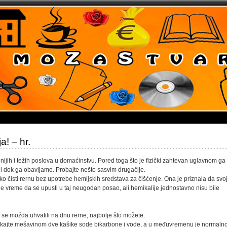
a! – hr.
ijih i težih poslova u domaćinstvu. Pored toga što je fizički zahtevan uglavnom ga
i dok ga obavljamo. Probajte nešto sasvim drugačije.
o čisti rernu bez upotrebe hemijskih sredstava za čišćenje. Ona je priznala da svo
rajnje vreme da se upusti u taj neugodan posao, ali hemikalije jednostavno nisu bile
 se možda uhvatili na dnu rerne, najbolje što možete.
skajte mešavinom dve kašike sode bikarbone i vode, a u međuvremenu je normaln