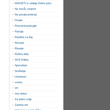
NASVETI iz oddaje Dobro jutro
Ne morÅ¡ verjemt
Ne pozabi prebrati
Ostalo
Pesmi(rime)drugih
Poezija
Rastline za Äaj
Recepti
Risanje
RoÄna dela
SOS Kritika
SporoÄam
SreÄanja
Umetnost
vreme
Vrt
Vse dobro
Za dobro voljo
Zanima me