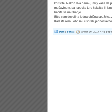
koristite. Nakon dva dana (Emily kaže da j
mešavinom, pa ispecite turu keksića ili ispe
bacite se na ribanje.
Biće vam dovoljna jedna obična spužvica za 
Kad ste rernu obrisali i isprali, jednostavn
Dom
|
Sonja
|
januar 26, 2014 4:41 popo