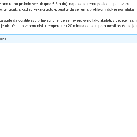
e ona rernu prskala sve ukupno 5-6 puta), naprskajte rernu poslednji put ovom
cite ručak, a kad su keksići gotovi, pustite da se rerna prohladi, i dok je još mlaka
suđe da očistite svu prljavštinu jer će se neverovatno lako skidati, videćete i sami
o je uključite na veoma nisku tempereturu 20 minuta da se u potpunosti osuši i to je 
ldne