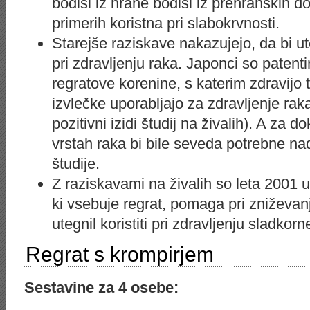
bodisi iz hrane bodisi iz prehranskih do
primerih koristna pri slabokrvnosti.
Starejše raziskave nakazujejo, da bi uteg
pri zdravljenju raka. Japonci so patent
regratove korenine, s katerim zdravijo 
izvlečke uporabljajo za zdravljenje raka 
pozitivni izidi študij na živalih). A za d
vrstah raka bi bile seveda potrebne nad
študije.
Z raziskavami na živalih so leta 2001 ug
ki vsebuje regrat, pomaga pri zniževanj
utegnil koristiti pri zdravljenju sladkorn
Regrat s krompirjem
Sestavine za 4 osebe: