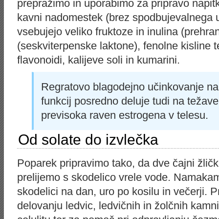
prepražimo in uporabimo za pripravo napitk
kavni nadomestek (brez spodbujevalnega uči
vsebujejo veliko fruktoze in inulina (prehra
(seskviterpenske laktone), fenolne kisline ter
flavonoidi, kalijeve soli in kumarini.
Regratovo blagodejno učinkovanje na je
funkcij posredno deluje tudi na težave,
previsoka raven estrogena v telesu.
Od solate do izvlečka
Poparek pripravimo tako, da dve čajni žlički
prelijemo s skodelico vrele vode. Namaka
skodelici na dan, uro po kosilu in večerji. 
delovanju ledvic, ledvičnih in žolčnih kamni