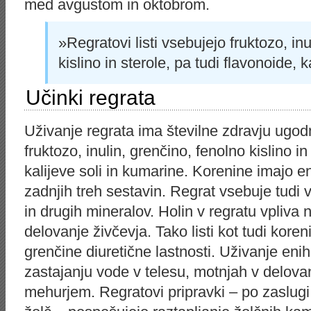
med avgustom in oktobrom.
»Regratovi listi vsebujejo fruktozo, in
kislino in sterole, pa tudi flavonoide, 
Učinki regrata
Uživanje regrata ima številne zdravju ugodn
fruktozo, inulin, grenčino, fenolno kislino in
kalijeve soli in kumarine. Korenine imajo en
zadnjih treh sestavin. Regrat vsebuje tudi v
in drugih mineralov. Holin v regratu vpliva
delovanje živčevja. Tako listi kot tudi kore
grenčine diuretične lastnosti. Uživanje enih 
zastajanju vode v telesu, motnjah v delovan
mehurjem. Regratovi pripravki – po zaslugi 