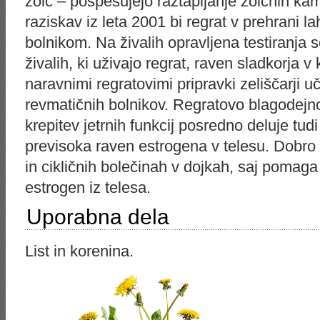
žolč – pospešujejo raztapljanje žolčnih kam
raziskav iz leta 2001 bi regrat v prehrani la
bolnikom. Na živalih opravljena testiranja 
živalih, ki uživajo regrat, raven sladkorja v
naravnimi regratovimi pripravki zeliščarji u
revmatičnih bolnikov. Regratovo blagodejno
krepitev jetrnih funkcij posredno deluje tudi
previsoka raven estrogena v telesu. Dobro g
in cikličnih bolečinah v dojkah, saj pomaga
estrogen iz telesa.
Uporabna dela
List in korenina.