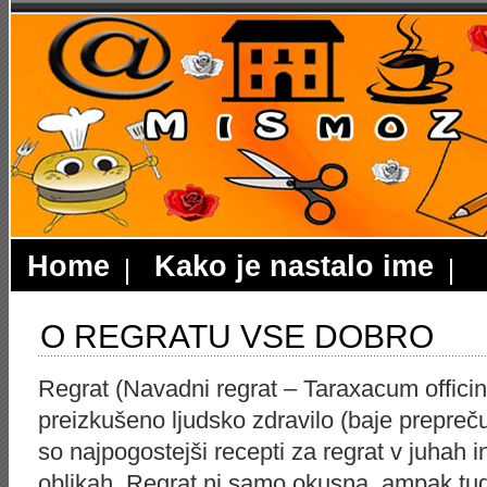
Home
Kako je nastalo ime
O REGRATU VSE DOBRO
Regrat (Navadni regrat – Taraxacum officina
preizkušeno ljudsko zdravilo (baje prepreču
so najpogostejši recepti za regrat v juhah in
oblikah. Regrat ni samo okusna, ampak tud