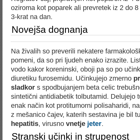
oziroma kot poparek ali prevretek iz 2 do 
3-krat na dan.
Novejša dognanja
Na živalih so preverili nekatere farmakološk
pomeni, da so pri ljudeh enako izrazite. Li
vodo kakor koreninski, oboji pa so po učink
diuretiku furosemidu. Učinkujejo zmerno
pr
sladkor
s spodbujanjem beta celic trebušn
sintetični antidiabetik tolbutamid. Delujejo 
enak način kot protitumorni polisaharidi, na
z mešanico čajev, katerih sestavina je bil t
hepatitis
, virusno
vnetje
jeter
.
Stranski učinki in strupenost