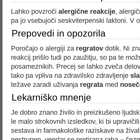
Lahko povzroči
alergične reakcije
, alergi
pa jo vsebujoči seskviterpenski laktoni. V 
Prepovedi in opozorila
Poročajo o alergiji za
regratov
dotik. Ni zn
reakcij prišlo tudi po zaužitju, so pa te mož
posameznikih. Precej se lahko zveča delova
tako pa vpliva na zdravilsko zdravljenje
sl
težave zaradi uživanja
regrata
med
noseč
Lekarniško mnenje
Je dobro znano živilo in preizkušeno ljuds
le malo strokovnih izsledkov, ki bi upraviči
sestava in farmakološke raziskave na živali
nestrupen, vendar se pretirana raba – čez