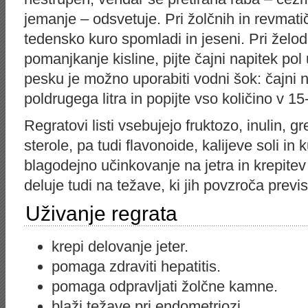
jemanje – odsvetuje. Pri žolčnih in revmat
tedensko kuro spomladi in jeseni. Pri želod
pomanjkanje kisline, pijte čajni napitek pol
pesku je možno uporabiti vodni šok: čajni 
poldrugega litra in popijte vso količino v 1
Regratovi listi vsebujejo fruktozo, inulin, gr
sterole, pa tudi flavonoide, kalijeve soli i
blagodejno učinkovanje na jetra in krepitev
deluje tudi na težave, ki jih povzroča prev
Uživanje regrata
krepi delovanje jeter.
pomaga zdraviti hepatitis.
pomaga odpravljati žolčne kamne.
blaži težave pri endometriozi.