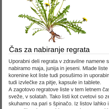
Čas za nabiranje regrata
Uporabni deli regrata v zdravilne namene so
nabiramo maja, junija in jeseni. Mlade lis
korenine kot liste tudi posušimo in uporabim
tudi izvlečke za pitje, kapsule in tablete.
A zagotovo regratove liste v tem letnem č
sveže, v solatah. Tako listi kot cvetovi so ze
skuhamo na pari s špinačo. Iz listov lahko