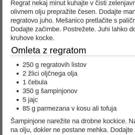
Regrat nekaj minut kuhajte v čisti zelenjavn
olivnem olju prepražite česen. Dodajte mand
regratovo juho. Mešanico pretlačite s pali
Dodajte začimbe. Postrežete. Juhi lahko do
kruhove kocke.
Omleta z regratom
250 g regratovih listov
2 žlici oljčnega olja
1 čebula
350 g šampinjonov
5 jajc
85 g parmezana v kosu ali tofuja
Šampinjone narežite na drobne kockice. Nas
na olju, dokler ne postane mehka. Dodajte