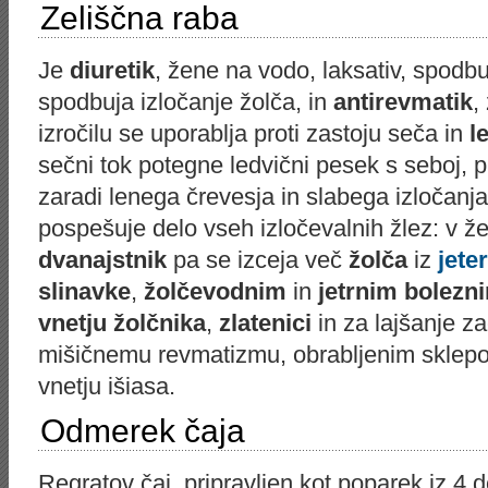
Zeliščna raba
Je
diuretik
, žene na vodo, laksativ, spodbu
spodbuja izločanje žolča, in
antirevmatik
,
izročilu se uporablja proti zastoju seča in
l
sečni tok potegne ledvični pesek s seboj, 
zaradi lenega črevesja in slabega izločanj
pospešuje delo vseh izločevalnih žlez: v že
dvanajstnik
pa se izceja več
žolča
iz
jeter
slinavke
,
žolčevodnim
in
jetrnim bolezn
vnetju žolčnika
,
zlatenici
in za lajšanje za
mišičnemu revmatizmu, obrabljenim sklep
vnetju išiasa.
Odmerek čaja
Regratov čaj, pripravljen kot poparek iz 4