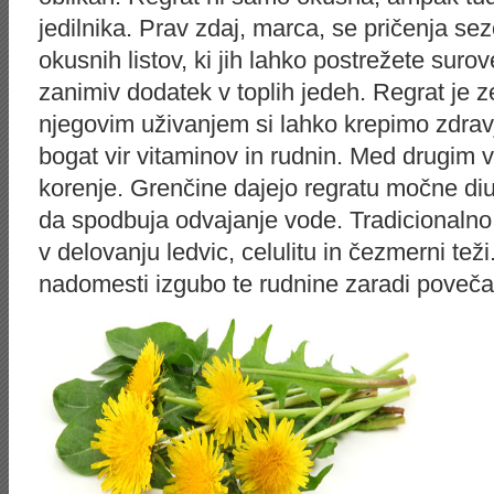
jedilnika. Prav zdaj, marca, se pričenja se
okusnih listov, ki jih lahko postrežete suro
zanimiv dodatek v toplih jedeh. Regrat je ze
njegovim uživanjem si lahko krepimo zdravje
bogat vir vitaminov in rudnin. Med drugim 
korenje. Grenčine dajejo regratu močne diur
da spodbuja odvajanje vode. Tradicionalno 
v delovanju ledvic, celulitu in čezmerni teži.
nadomesti izgubo te rudnine zaradi poveča