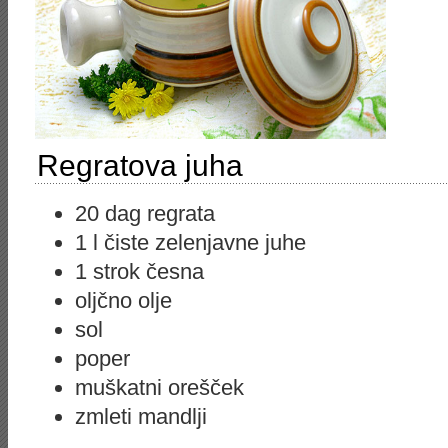
Regratova juha
20 dag regrata
1 l čiste zelenjavne juhe
1 strok česna
oljčno olje
sol
poper
muškatni orešček
zmleti mandlji