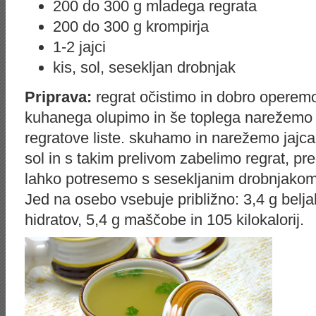
200 do 300 g mladega regrata
200 do 300 g krompirja
1-2 jajci
kis, sol, sesekljan drobnjak
Priprava:
regrat očistimo in dobro operemo
kuhanega olupimo in še toplega narežemo 
regratove liste. skuhamo in narežemo jajca
sol in s takim prelivom zabelimo regrat, p
lahko potresemo s sesekljanim drobnjakom
Jed na osebo vsebuje približno: 3,4 g belja
hidratov, 5,4 g maščobe in 105 kilokalorij.