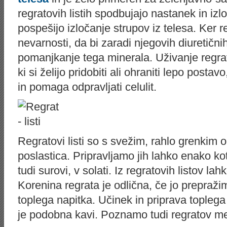
regratovih listih spodbujajo nastanek in izl
pospešijo izločanje strupov iz telesa. Ker re
nevarnosti, da bi zaradi njegovih diuretični
pomanjkanje tega minerala. Uživanje regrat
ki si želijo pridobiti ali ohraniti lepo posta
in pomaga odpravljati celulit.
Regratovi listi so s svežim, rahlo grenkim 
poslastica. Pripravljamo jih lahko enako ko
tudi surovi, v solati. Iz regratovih listov la
Korenina regrata je odlična, če jo prepraž
toplega napitka. Učinek in priprava toplega
je podobna kavi. Poznamo tudi regratov m