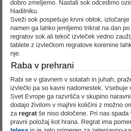
dobro zmeljemo. Nastali sok odcedimo ozir
hladilniku.
Sveži sok pospešuje krvni obtok, izločanje 
namen ga lahko jemljemo trikrat na dan po 
regratov sok ali tekoč izvleček vedno zauž
tablete z izvlečkom regratove korenine lah
nje.
Raba v prehrani
Rabi se v glavnem v solatah in juhah, pra
izvlečki pa so kavni nadomestek. Vsebuje
Svet Evrope ga razvršča v skupino naravni
dodajo živilom v majhni količini z možno ome
za
regrat
še niso določene. Pri nas spada v
pravni položaj kot hrana. Regrat ima pom
telesa
in je zelo primeren za zelenjavno-sa