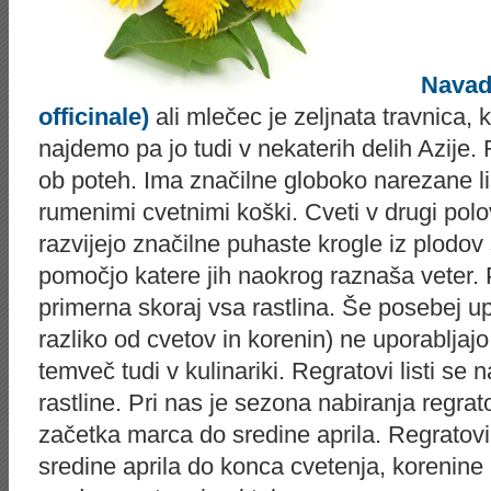
Navad
officinale)
ali mlečec je zeljnata travnica, 
najdemo pa jo tudi v nekaterih delih Azije. R
ob poteh. Ima značilne globoko narezane lis
rumenimi cvetnimi koški. Cveti v drugi polov
razvijejo značilne puhaste krogle iz plodov 
pomočjo katere jih naokrog raznaša veter. P
primerna skoraj vsa rastlina. Še posebej upo
razliko od cvetov in korenin) ne uporabljaj
temveč tudi v kulinariki. Regratovi listi se
rastline. Pri nas je sezona nabiranja regra
začetka marca do sredine aprila. Regratovi
sredine aprila do konca cvetenja, korenine