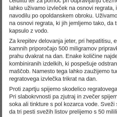
celulitu ter za pomoč pri odpravljanju čez
lahko uživamo izvleček na osnovi regrata, i
navodilu po opoldanskem obroku. Uživamo 
na osnovi regrata, ki jih jemljemo tako, da
kapsulo z vodo.
Za krepitev delovanja jeter, pri hepatitisu, 
kamnih priporočajo 500 miligramov pripravk
prahu dvakrat na dan. Enake količine najde
kombiniranih izdelkih, ki pospešuje odstrani
maščob. Namesto tega lahko zaužijemo tudi
regratovega izvlečka trikrat na dan.
Proti zaprtju spijemo skodelico regratovega 
Pri slabokrvnosti pa zjutraj in zvečer spij
soka ali tinkture s pol kozarca vode. Sveži 
da tri pesti svežih listov prelijemo s 50 milil