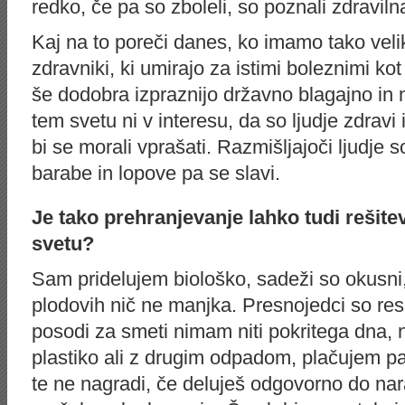
redko, če pa so zboleli, so poznali zdraviln
Kaj na to poreči danes, ko imamo tako vel
zdravniki, ki umirajo za istimi boleznimi kot
še dodobra izpraznijo državno blagajno in
tem svetu ni v interesu, da so ljudje zdravi
bi se morali vprašati. Razmišljajoči ljudje 
barabe in lopove pa se slavi.
Je tako prehranjevanje lahko tudi rešite
svetu?
Sam pridelujem biološko, sadeži so okusni, 
plodovih nič ne manjka. Presnojedci so res
posodi za smeti nimam niti pokritega dna, n
plastiko ali z drugim odpadom, plačujem pa
te ne nagradi, če deluješ odgovorno do na