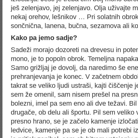
ješ zelenjavo, jej zelenjavo. Olja uživajte m
nekaj orehov, lešnikov … Pri solatnih obr
sončnična, lanena, bučna, sezamova ali k
Kako pa jemo sadje?
Sadeži morajo dozoreti na drevesu in pot
mono, je to popoln obrok. Temeljna napaka 
Samo grižljaj je dovolj, da naredimo še en
prehranjevanja je konec. V začetnem obdobju
takrat se veliko ljudi ustraši, kajti čiščenje
sem že omenil, sam nisem prešel na presn
bolezni, imel pa sem eno ali dve težavi. Bil
drugače, ob delu ali športu. Pil sem veliko
presno hrano, se je začelo kamenje izločat
ledvice, kamenje pa se je ob mali potrebi izl