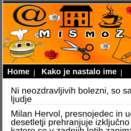
Home
Kako je nastalo ime
Ni neozdravljivih bolezni, so s
ljudje
Milan Hervol, presnojedec in uč
desetletji prehranjuje izključn
katero se v zadnjih letih zanim