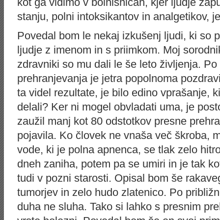
kot ga vidimo v bolnišnicah, kjer ljudje z
stanju, polni intoksikantov in analgetikov, jez
Povedal bom le nekaj izkušenj ljudi, ki so p
ljudje z imenom in s priimkom. Moj sorodnik
zdravniki so mu dali le še leto življenja. 
prehranjevanja je jetra popolnoma pozdravil;
ta videl rezultate, je bilo edino vprašanje, k
delali? Ker ni mogel obvladati uma, je post
zaužil manj kot 80 odstotkov presne prehr
pojavila. Ko človek ne vnaša več škroba, m
vode, ki je polna apnenca, se tlak zelo hitro
dneh zaniha, potem pa se umiri in je tak ko
tudi v pozni starosti. Opisal bom še rakave
tumorjev in zelo hudo zlatenico. Po približno
duha ne sluha. Tako si lahko s presnim p