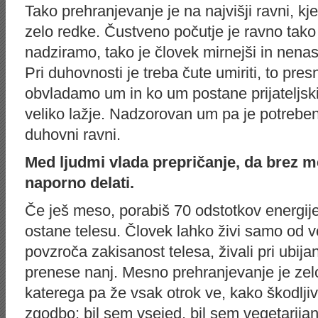
Tako prehranjevanje je na najvišji ravni, kje
zelo redke. Čustveno počutje je ravno tako 
nadziramo, tako je človek mirnejši in nenasi
Pri duhovnosti je treba čute umiriti, to p
obvladamo um in ko um postane prijateljski
veliko lažje. Nadzorovan um pa je potreben t
duhovni ravni.
Med ljudmi vlada prepričanje, da brez m
naporno delati.
Če ješ meso, porabiš 70 odstotkov energije
ostane telesu. Človek lahko živi samo od 
povzroča zakisanost telesa, živali pri ubijanj
prenese nanj. Mesno prehranjevanje je ze
katerega pa že vsak otrok ve, kako škodlji
zgodbo: bil sem vsejed, bil sem vegetarija