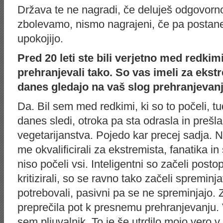
Država te ne nagradi, če deluješ odgovorno
zbolevamo, nismo nagrajeni, če pa postane
upokojijo.
Pred 20 leti ste bili verjetno med redkim
prehranjevali tako. So vas imeli za ekst
danes gledajo na vaš slog prehranjevan
Da. Bil sem med redkimi, ki so to počeli, t
danes sledi, otroka pa sta odrasla in prešla
vegetarijanstva. Pojedo kar precej sadja. Na
me okvalificirali za ekstremista, fanatika in
niso počeli vsi. Inteligentni so začeli postopo
kritizirali, so se ravno tako začeli spreminj
potrebovali, pasivni pa se ne spreminjajo. Z
preprečila pot k presnemu prehranjevanju. 
sem pljuvalnik. To je še utrdilo mojo vero v