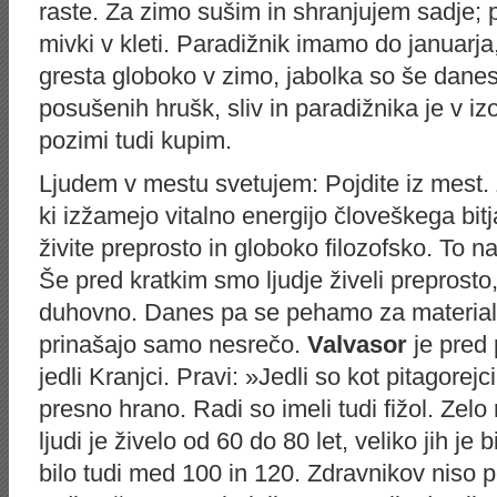
raste. Za zimo sušim in shranjujem sadje; 
mivki v kleti. Paradižnik imamo do januarja, 
gresta globoko v zimo, jabolka so še danes n
posušenih hrušk, sliv in paradižnika je v iz
pozimi tudi kupim.
Ljudem v mestu svetujem: Pojdite iz mest. 
ki izžamejo vitalno energijo človeškega bitj
živite preprosto in globoko filozofsko. To naj 
Še pred kratkim smo ljudje živeli preprosto
duhovno. Danes pa se pehamo za material
prinašajo samo nesrečo.
Valvasor
je pred 
jedli Kranjci. Pravi: »Jedli so kot pitagorejci
presno hrano. Radi so imeli tudi fižol. Zelo
ljudi je živelo od 60 do 80 let, veliko jih je 
bilo tudi med 100 in 120. Zdravnikov niso p