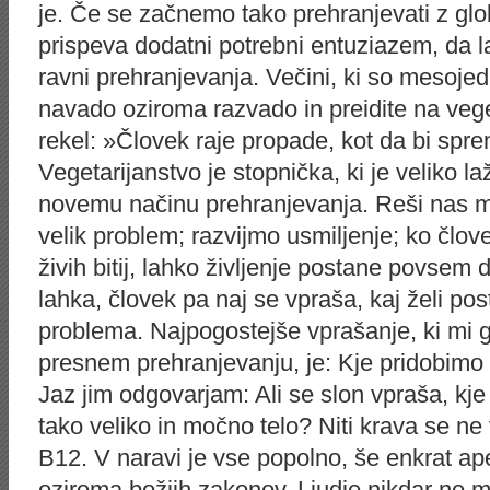
je. Če se začnemo tako prehranjevati z glo
prispeva dodatni potrebni entuziazem, da l
ravni prehranjevanja. Večini, ki so mesojedi
navado oziroma razvado in preidite na veg
rekel: »Človek raje propade, kot da bi spr
Vegetarijanstvo je stopnička, ki je veliko l
novemu načinu prehranjevanja. Reši nas mes
velik problem; razvijmo usmiljenje; ko člov
živih bitij, lahko življenje postane povsem
lahka, človek pa naj se vpraša, kaj želi posta
problema. Najpogostejše vprašanje, ki mi g
presnem prehranjevanju, je: Kje pridobimo 
Jaz jim odgovarjam: Ali se slon vpraša, kje
tako veliko in močno telo? Niti krava se ne 
B12. V naravi je vse popolno, še enkrat ap
oziroma božjih zakonov. Ljudje nikdar ne m