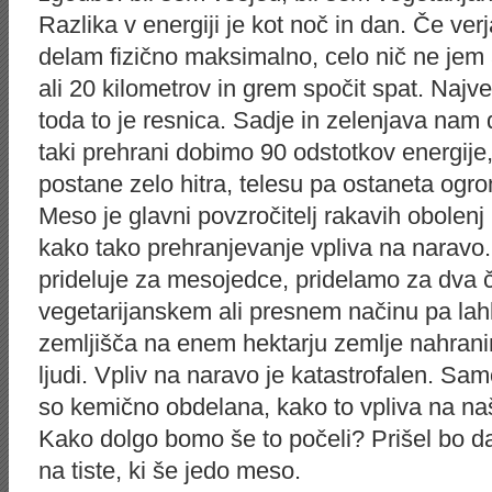
Razlika v energiji je kot noč in dan. Če ver
delam fizično maksimalno, celo nič ne jem 
ali 20 kilometrov in grem spočit spat. Najve
toda to je resnica. Sadje in zelenjava nam
taki prehrani dobimo 90 odstotkov energije,
postane zelo hitra, telesu pa ostaneta ogro
Meso je glavni povzročitelj rakavih obolenj
kako tako prehranjevanje vpliva na naravo.
prideluje za mesojedce, pridelamo za dva čl
vegetarijanskem ali presnem načinu pa l
zemljišča na enem hektarju zemlje nahrani
ljudi. Vpliv na naravo je katastrofalen. Sa
so kemično obdelana, kako to vpliva na naš
Kako dolgo bomo še to počeli? Prišel bo da
na tiste, ki še jedo meso.