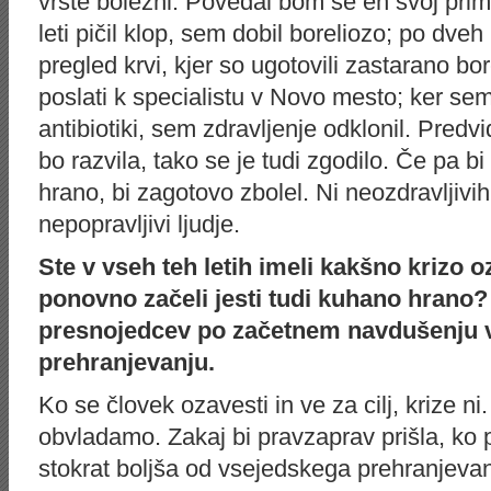
vrste bolezni. Povedal bom še en svoj prime
leti pičil klop, sem dobil boreliozo; po dveh
pregled krvi, kjer so ugotovili zastarano bo
poslati k specialistu v Novo mesto; ker sem
antibiotiki, sem zdravljenje odklonil. Pred
bo razvila, tako se je tudi zgodilo. Če pa b
hrano, bi zagotovo zbolel. Ni neozdravljivi
nepopravljivi ljudje.
Ste v vseh teh letih imeli kakšno krizo 
ponovno začeli jesti tudi kuhano hrano? 
presnojedcev po začetnem navdušenju 
prehranjevanju.
Ko se človek ozavesti in ve za cilj, krize ni.
obvladamo. Zakaj bi pravzaprav prišla, ko 
stokrat boljša od vsejedskega prehranjevan