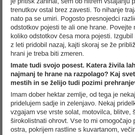
je pritisk zanihal, sem ob hitrem vstajanju 
trenutkov ostal brez zavesti. To nihanje tra
nato pa se umiri. Pogosto presnojedci razli
odstotkov pojesti te ali one hrane. Povejte 
koliko odstotkov česa mora pojesti. Izgubil
z leti pridobil nazaj, kajti skoraj se že pribl
hrani je treba biti zmeren.
Imate tudi svojo posest. Katera živila la
najmanj te hrane na razpolago? Kaj svetu
mestih in se želijo tudi pozimi prehranj
Imam dober hektar zemlje, od tega je nekaj
pridelujem sadje in zelenjavo. Nekaj pridel
vzgajam vse vrste solat, motovilca, blitve, š
širokolistnati ohrovt. Vse to mi omogočajo p
ostra, pokrijem rastline s kuvartanom, veči