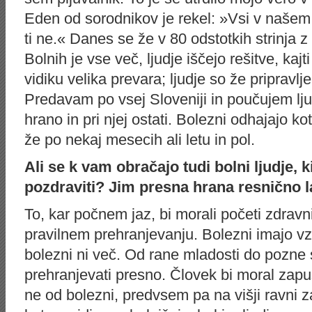
Eden od sorodnikov je rekel: »Vsi v našem
ti ne.« Danes se že v 80 odstotkih strinja z 
Bolnih je vse več, ljudje iščejo rešitve, kaj
vidiku velika prevara; ljudje so že pripravlje
Predavam po vsej Sloveniji in poučujem ljud
hrano in pri njej ostati. Bolezni odhajajo kot
že po nekaj mesecih ali letu in pol.
Ali se k vam obračajo tudi bolni ljudje, k
pozdraviti? Jim presna hrana resnično
To, kar počnem jaz, bi morali početi zdravni
pravilnem prehranjevanju. Bolezni imajo vz
bolezni ni več. Od rane mladosti do pozne s
prehranjevati presno. Človek bi moral zapuš
ne od bolezni, predvsem pa na višji ravni z