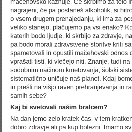
mačehovsko kaznuje. Če skrbimo za telo i
nagrajeni, če pa postaneš alkoholik, si hitr
o vsem drugem prenajedanju, ki ima za pos
veliko stanejo, plačujemo pa vsi enako? Kd
katerih bodo ljudje, ki skrbijo za zdravje, na
pa bodo morali zdravstvene storitve kriti 
spametovali in opustili mačehovski odnos d
vprašati tisti, ki vlečejo niti. Znanje, tudi n
sodobnim načinom kmetovanja; šolski siste
sistematično uničuje naš planet. Kdaj bomo
in prešli na višjo raven prehranjevanja in 
samih sebe?
Kaj bi svetovali našim bralcem?
Na dan jemo zelo kratek čas, v tem kratke
dobro zdravje ali pa kup bolezni. Imamo sv