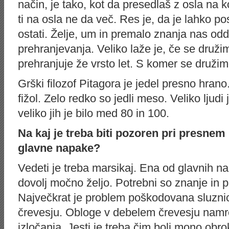
način, je tako, kot da presedlaš z osla na k
ti na osla ne da več. Res je, da je lahko po
ostati. Želje, um in premalo znanja nas odd
prehranjevanja. Veliko laže je, če se druži
prehranjuje že vrsto let. S komer se druži
Grški filozof Pitagora je jedel presno hrano.
fižol. Zelo redko so jedli meso. Veliko ljudi 
veliko jih je bilo med 80 in 100.
Na kaj je treba biti pozoren pri presnem
glavne napake?
Vedeti je treba marsikaj. Ena od glavnih na
dovolj močno željo. Potrebni so znanje in p
Največkrat je problem poškodovana sluznica
črevesju. Obloge v debelem črevesju nam
izločanja. Jesti je treba čim bolj mono obro