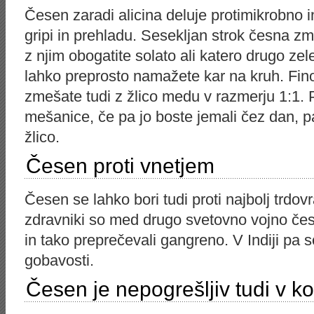
Česen zaradi alicina deluje protimikrobno i
gripi in prehladu. Sesekljan strok česna zm
z njim obogatite solato ali katero drugo ze
lahko preprosto namažete kar na kruh. Fin
zmešate tudi z žlico medu v razmerju 1:1. 
mešanice, če pa jo boste jemali čez dan, pa
žlico.
Česen proti vnetjem
Česen se lahko bori tudi proti najbolj trdo
zdravniki so med drugo svetovno vojno čes
in tako preprečevali gangreno. V Indiji pa s
gobavosti.
Česen je nepogrešljiv tudi v k