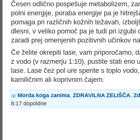
Česen odlično pospešuje metabolizem, zara
polni energije, poraba energije pa je hitrejš
pomaga pri različnih kožnih težavah, izboljš
dlesni, v veliko pomoč pa je tudi pri izgub
zaradi prej omenjenih pozitivnih učinkov n
Če želite okrepiti lase, vam priporočamo, d
z vodo (v razmerju 1:10), pustite stati eno u
lase. Lase čez pol ure sperite s toplo vodo,
kamiličnim ali koprivnim čajem.
Morda koga zanima
,
ZDRAVILNA ZELIŠČA
,
Zd
8:17 dopoldne