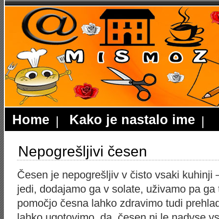
Home
Kako je nastalo ime
Nepogrešljivi česen
Česen je nepogrešljiv v čisto vsaki kuhinji 
jedi, dodajamo ga v solate, uživamo pa ga 
pomočjo česna lahko zdravimo tudi prehlad i
lahko ugotovimo, da česen ni le nadvse vs