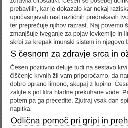
zdravila citostatiki. Česen še posebej učin
prebavilih, kar je dokazalo kar nekaj razi
upočasnjevati rast različnih predrakavih tv
ter preprečuje njihov razrast. Naj povemo 
zmanjšuje tveganje za pojav levkemije in 
skrbi za krepak imunski sistem in njegovo b
S česnom za zdravje srca in ož
Česen pozitivno deluje tudi na sestavo krvi 
čiščenje krvnih žil vam priporočamo, da na
dobro oprano limono, skupaj z lupino. Čese
zalijte s pol litra hladne prekuhane vode. Pri
potem pa ga precedite. Zjutraj vsak dan spij
napitka.
Odlična pomoč pri gripi in pre