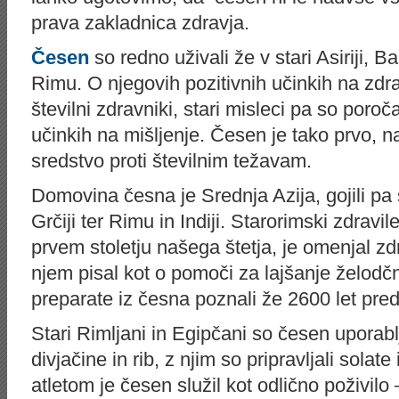
prava zakladnica zdravja.
Česen
so redno uživali že v stari Asiriji, Ba
Rimu. O njegovih pozitivnih učinkih na zdra
številni zdravniki, stari misleci pa so poroča
učinkih na mišljenje. Česen je tako prvo, na
sredstvo proti številnim težavam.
Domovina česna je Srednja Azija, gojili pa
Grčiji ter Rimu in Indiji. Starorimski zdravile
prvem stoletju našega štetja, je omenjal zd
njem pisal kot o pomoči za lajšanje želodč
preparate iz česna poznali že 2600 let pre
Stari Rimljani in Egipčani so česen uporablj
divjačine in rib, z njim so pripravljali sola
atletom je česen služil kot odlično poživilo 