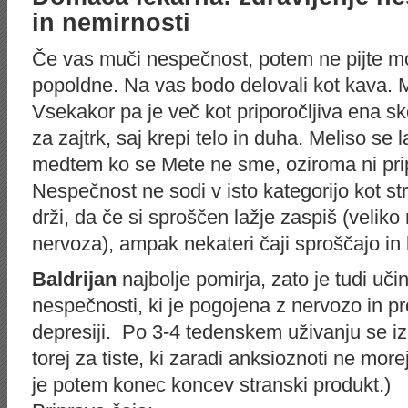
in nemirnosti
Če vas muči nespečnost, potem ne pijte mo
popoldne. Na vas bodo delovali kot kava. M
Vsekakor pa je več kot priporočljiva ena sk
za zajtrk, saj krepi telo in duha. Meliso se
medtem ko se Mete ne sme, oziroma ni prip
Nespečnost ne sodi v isto kategorijo kot st
drži, da če si sproščen lažje zaspiš (velik
nervoza), ampak nekateri čaji sproščajo in
Baldrijan
najbolje pomirja, zato je tudi učin
nespečnosti, ki je pogojena z nervozo in prot
depresiji. Po 3-4 tedenskem uživanju se izb
torej za tiste, ki zaradi anksioznoti ne mo
je potem konec koncev stranski produkt.)