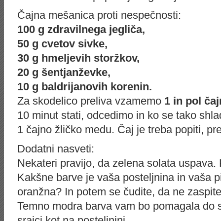
Čajna mešanica proti nespečnosti:
100 g zdravilnega jegliča,
50 g cvetov sivke,
30 g hmeljevih storžkov,
20 g šentjanževke,
10 g baldrijanovih korenin.
Za skodelico preliva vzamemo
1 in pol čaj
10 minut stati, odcedimo in ko se tako shla
1 čajno žličko medu. Čaj je treba popiti, p
Dodatni nasveti:
Nekateri pravijo, da zelena solata uspava. 
Kakšne barve je vaša posteljnina in vaša p
oranžna? In potem se čudite, da ne zaspit
Temno modra barva vam bo pomagala do sp
srajci kot na posteljnini.