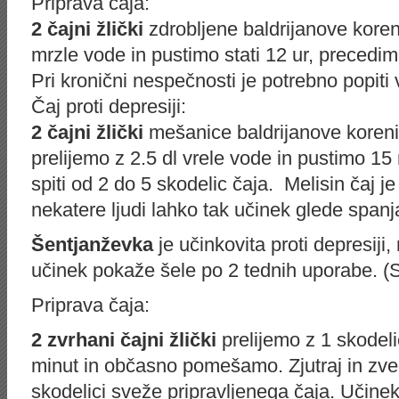
Priprava čaja:
2 čajni žlički
zdrobljene baldrijanove koren
mrzle vode in pustimo stati 12 ur, precedi
Pri kronični nespečnosti je potrebno popiti 
Čaj proti depresiji:
2 čajni žlički
mešanice baldrijanove korenin
prelijemo z 2.5 dl vrele vode in pustimo 15 
spiti od 2 do 5 skodelic čaja. Melisin čaj je 
nekatere ljudi lahko tak učinek glede spanj
Šentjanževka
je učinkovita proti depresiji
učinek pokaže šele po 2 tednih uporabe. (S
Priprava čaja:
2 zvrhani čajni žlički
prelijemo z 1 skodel
minut in občasno pomešamo. Zjutraj in zv
skodelici sveže pripravljenega čaja. Učinek