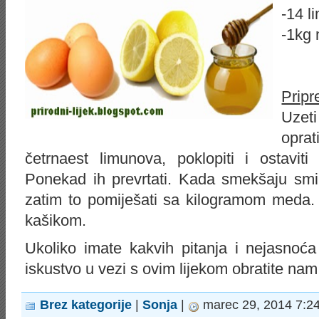
-14 l
-1kg
Pripr
Uzet
oprat
četrnaest limunova, poklopiti i ostavi
Ponekad ih prevrtati. Kada smekšaju smi
zatim to pomiješati sa kilogramom meda. 
kašikom.
Ukoliko imate kakvih pitanja i nejasnoća il
iskustvo u vezi s ovim lijekom obratite na
Brez kategorije
|
Sonja
|
marec 29, 2014 7:2