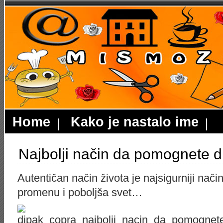
Home
Kako je nastalo ime
Najbolji način da pomognete dr
Autentičan način života je najsigurniji nači
promenu i poboljša svet…