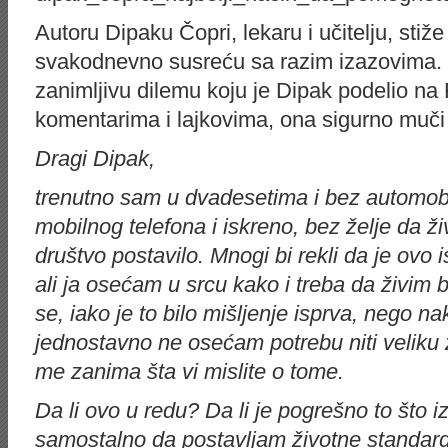
Autoru Dipaku Čopri, lekaru i učitelju, stiže
svakodnevno susreću sa razim izazovima.
zanimljivu dilemu koju je Dipak podelio n
komentarima i lajkovima, ona sigurno muči
Dragi Dipak,
trenutno sam u dvadesetima i bez automobi
mobilnog telefona i iskreno, bez želje da ž
društvo postavilo. Mnogi bi rekli da je ovo i
ali ja osećam u srcu kako i treba da živim b
se, iako je to bilo mišljenje isprva, nego n
jednostavno ne osećam potrebu niti veliku 
me zanima šta vi mislite o tome.
Da li ovo u redu? Da li je pogrešno to što 
samostalno da postavljam životne standar