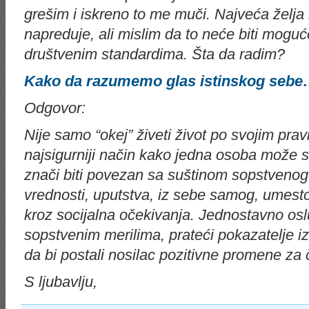
grešim i iskreno to me muči. Najveća želja
napreduje, ali mislim da to neće biti mogu
društvenim standardima. Šta da radim?
Kako da razumemo glas istinskog seb
Odgovor:
Nije samo “okej” živeti život po svojim prav
najsigurniji način kako jedna osoba može 
znači biti povezan sa suštinom sopstvenog b
vrednosti, uputstva, iz sebe samog, umesto
kroz socijalna očekivanja. Jednostavno oslu
sopstvenim merilima, prateći pokazatelje iz
da bi postali nosilac pozitivne promene za
S ljubavlju,