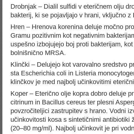
Drobnjak – Dialil sulfidi v eteričnem olju d
bakterij, ki se pojavljajo v hrani, vključno z
Hren – Hrenova korenina deluje močno proti
Gramu pozitivnim kot negativnim bakterijam
uspešno izbojujejo boj proti bakterijam, kot 
bolnišnično MRSA.
Klinčki – Delujejo kot varovalno sredstvo p
sta Escherichia coli in Listeria monocytoge
klinčkov je med najbolj učinkovitimi eterični
Koper – Eterično olje kopra dobro deluje pr
citrinum in Bacillus cereus ter plesni Asperg
povzročiteljici zastrupitev s hrano. Vodni 
učinkovitosti kosa s sintetičnimi antibiotiki
(20–80 mg/ml). Najbolj učinkovit je pri vodni