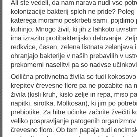
Ali ste vedeli, da nam narava nudi vse po
kolonizacije bakterij sploh ne pride? Poleg
katerega moramo poskrbeti sami, pojdimo 
kuhinjo. Mnogo živil, ki jih z lahkoto uvrs
ima izrazito protibakterijsko delovanje. Zelj
redkvice, česen, zelena listnata zelenjava 
ohranjajo bakterije v naših prebavilih v us
prekomerni naselitvi pa so nadvse učinkovi
Odlična protivnetna živila so tudi kokosovo
krepitev črevesne flore pa ne pozabite na 
živila (kisli kruh, kislo zelje in repa, miso 
napitki, sirotka, Molkosan), ki jim po potre
prebiotike. Za hitre učinke začnite žvečiti k
veliko pospravljanje patogenih organizmov v
črevesno floro. Ob tem papaja tudi encims