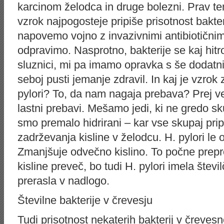
karcinom želodca in druge bolezni. Prav t
vzrok najpogosteje pripiše prisotnost bakteri
napovemo vojno z invazivnimi antibiotičnim
odpravimo. Nasprotno, bakterije se kaj hitr
sluznici, mi pa imamo opravka s še dodatni
seboj pusti jemanje zdravil. In kaj je vzro
pylori? To, da nam nagaja prebava? Prej v
lastni prebavi. Mešamo jedi, ki ne gredo s
smo premalo hidrirani – kar vse skupaj pri
zadrževanja kisline v želodcu. H. pylori le 
Zmanjšuje odvečno kislino. To počne prepros
kisline preveč, bo tudi H. pylori imela števi
prerasla v nadlogo.
Številne bakterije v črevesju
Tudi prisotnost nekaterih bakterij v čreves