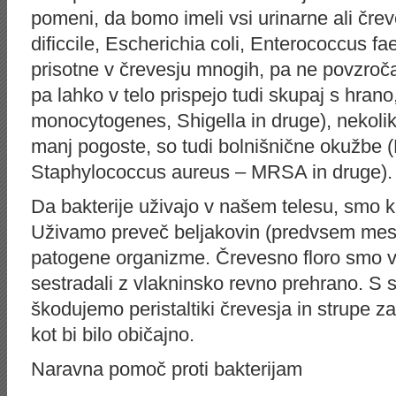
pomeni, da bomo imeli vsi urinarne ali čre
dificcile, Escherichia coli, Enterococcus fa
prisotne v črevesju mnogih, pa ne povzroč
pa lahko v telo prispejo tudi skupaj s hrano,
monocytogenes, Shigella in druge), nekoli
manj pogoste, so tudi bolnišnične okužbe
Staphylococcus aureus – MRSA in druge).
Da bakterije uživajo v našem telesu, smo kri
Uživamo preveč beljakovin (predvsem meso)
patogene organizme. Črevesno floro smo v do
sestradali z vlakninsko revno prehrano. S
škodujemo peristaltiki črevesja in strupe za
kot bi bilo običajno.
Naravna pomoč proti bakterijam