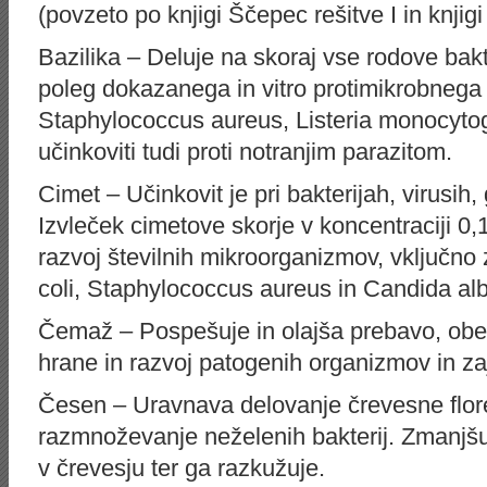
(povzeto po knjigi Ščepec rešitve I in knjigi
Bazilika – Deluje na skoraj vse rodove bakter
poleg dokazanega in vitro protimikrobnega 
Staphylococcus aureus, Listeria monocyto
učinkoviti tudi proti notranjim parazitom.
Cimet – Učinkovit je pri bakterijah, virusih, 
Izvleček cimetove skorje v koncentraciji 0
razvoj številnih mikroorganizmov, vključno 
coli, Staphylococcus aureus in Candida alb
Čemaž – Pospešuje in olajša prebavo, obe
hrane in razvoj patogenih organizmov in za
Česen – Uravnava delovanje črevesne flore,
razmnoževanje neželenih bakterij. Zmanjšu
v črevesju ter ga razkužuje.