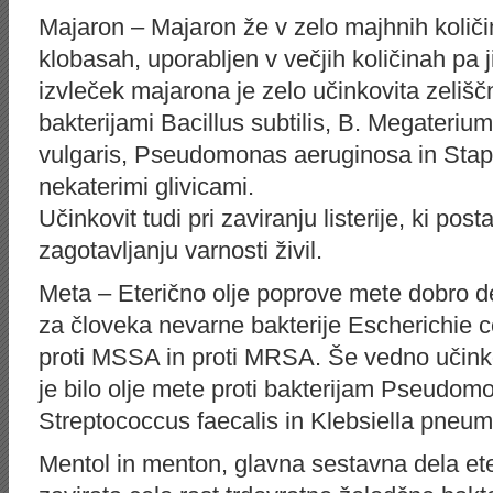
Majaron – Majaron že v zelo majhnih količin
klobasah, uporabljen v večjih količinah pa j
izvleček majarona je zelo učinkovita zeliš
bakterijami Bacillus subtilis, B. Megaterium
vulgaris, Pseudomonas aeruginosa in Stap
nekaterimi glivicami.
Učinkovit tudi pri zaviranju listerije, ki post
zagotavljanju varnosti živil.
Meta – Eterično olje poprove mete dobro d
za človeka nevarne bakterije Escherichie co
proti MSSA in proti MRSA. Še vedno učinko
je bilo olje mete proti bakterijam Pseudom
Streptococcus faecalis in Klebsiella pneum
Mentol in menton, glavna sestavna dela et