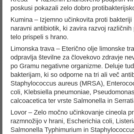
poskusi pokazali zelo dobro protibakterijs
Kumina – Izjemno učinkovita proti bakteriji
naravni antibiotik, ki zavira razvoj različni
telo prispeli s hrano.
Limonska trava – Eterično olje limonske t
odpravlja številne za človekovo zdravje ne
po Gramu negativne organizme. Deluje tudi 
bakterijam, ki so odporne na tri ali več anti
Staphylococcus aureus (MRSA), Enterococc
coli, Klebsiella pneumoniae, Pseudomonas
calcoacetica ter vrste Salmonella in Serra
Lovor – Zelo močno učinkovanje cineola pro
razmnožijo v hrani, Escherichia coli, List
Salmonella Typhimurium in Staphylococcu