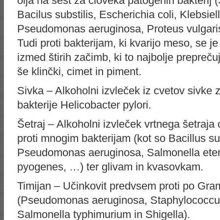
olja na šest za človeka patogenih bakterij
Bacilus substilis, Escherichia coli, Klebsi
Pseudomonas aeruginosa, Proteus vulgaris
Tudi proti bakterijam, ki kvarijo meso, se j
izmed štirih začimb, ki to najbolje prepreču
še klinčki, cimet in piment.
Sivka – Alkoholni izvleček iz cvetov sivke 
bakterije Helicobacter pylori.
Šetraj – Alkoholni izvleček vrtnega šetraja
proti mnogim bakterijam (kot so Bacillus sub
Pseudomonas aeruginosa, Salmonella eteri
pyogenes, …) ter glivam in kvasovkam.
Timijan – Učinkovit predvsem proti po Gra
(Pseudomonas aeruginosa, Staphylococcus 
Salmonella typhimurium in Shigella).