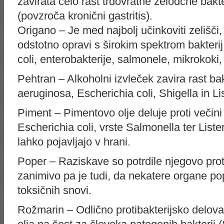
zavirata celo rast trdovratne želodčne bakte
(povzroča kronični gastritis).
Origano – Je med najbolj učinkoviti zelišči,
odstotno opravi s širokim spektrom bakterij
coli, enterobakterije, salmonele, mikrokoki,
Pehtran – Alkoholni izvleček zavira rast b
aeruginosa, Escherichia coli, Shigella in 
Piment – Pimentovo olje deluje proti večini 
Escherichia coli, vrste Salmonella ter List
lahko pojavljajo v hrani.
Poper – Raziskave so potrdile njegovo prot
zanimivo pa je tudi, da nekatere organe po
toksičnih snovi.
Rožmarin – Odlično protibakterijsko delov