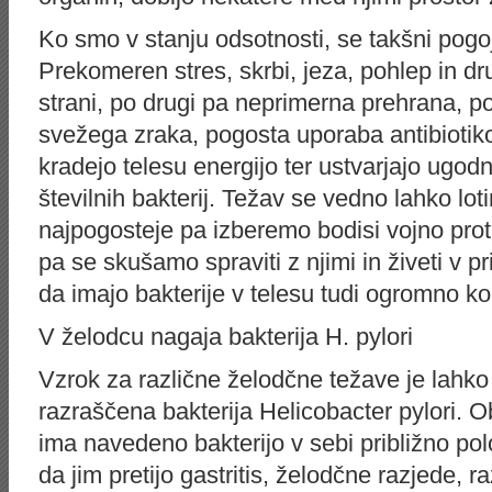
Ko smo v stanju odsotnosti, se takšni pogoji
Prekomeren stres, skrbi, jeza, pohlep in d
strani, po drugi pa neprimerna prehrana, p
svežega zraka, pogosta uporaba antibiotik
kradejo telesu energijo ter ustvarjajo ugod
številnih bakterij. Težav se vedno lahko lo
najpogosteje pa izberemo bodisi vojno proti 
pa se skušamo spraviti z njimi in živeti v p
da imajo bakterije v telesu tudi ogromno kor
V želodcu nagaja bakterija H. pylori
Vzrok za različne želodčne težave je lahk
razraščena bakterija Helicobacter pylori. Ob
ima navedeno bakterijo v sebi približno pol
da jim pretijo gastritis, želodčne razjede, 