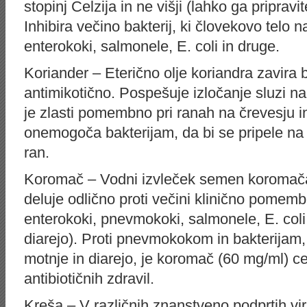
stopinj Celzija in ne višji (lahko ga pripra
Inhibira večino bakterij, ki človekovo telo 
enterokoki, salmonele, E. coli in druge.
Koriander – Eterično olje koriandra zavira b
antimikotično. Pospešuje izločanje sluzi n
je zlasti pomembno pri ranah na črevesju i
onemogoča bakterijam, da bi se pripele na t
ran.
Koromač – Vodni izvleček semen koromača 
deluje odlično proti večini klinično pomembni
enterokoki, pnevmokoki, salmonele, E. coli 
diarejo). Proti pnevmokokom in bakterijam
motnje in diarejo, je koromač (60 mg/ml) cel
antibiotičnih zdravil.
Kreša – V različnih znanstveno podprtih vir