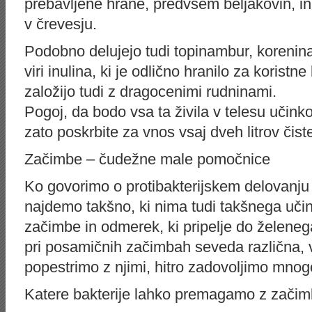
prebavljene hrane, predvsem beljakovin, in 
v črevesju.
Podobno delujejo tudi topinambur, korenina 
viri inulina, ki je odlično hranilo za koristn
založijo tudi z dragocenimi rudninami.
Pogoj, da bodo vsa ta živila v telesu učinko
zato poskrbite za vnos vsaj dveh litrov čis
Začimbe – čudežne male pomočnice
Ko govorimo o protibakterijskem delovanj
najdemo takšno, ki nima tudi takšnega u
začimbe in odmerek, ki pripelje do želeneg
pri posamičnih začimbah seveda različna, v
popestrimo z njimi, hitro zadovoljimo mnogo
Katere bakterije lahko premagamo z zači