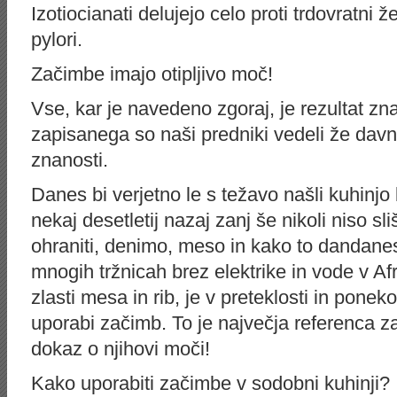
Izotiocianati delujejo celo proti trdovratni ž
pylori.
Začimbe imajo otipljivo moč!
Vse, kar je navedeno zgoraj, je rezultat zn
zapisanega so naši predniki vedeli že da
znanosti.
Danes bi verjetno le s težavo našli kuhinjo 
nekaj desetletij nazaj zanj še nikoli niso sli
ohraniti, denimo, meso in kako to dandan
mnogih tržnicah brez elektrike in vode v Afr
zlasti mesa in rib, je v preteklosti in pone
uporabi začimb. To je največja referenca z
dokaz o njihovi moči!
Kako uporabiti začimbe v sodobni kuhinji?