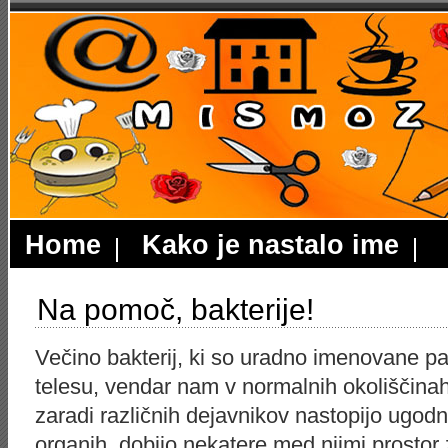
Home
Kako je nastalo ime
Na pomoč, bakterije!
Večino bakterij, ki so uradno imenovane p
telesu, vendar nam v normalnih okoliščinah
zaradi različnih dejavnikov nastopijo ugodni
organih, dobijo nekatere med njimi prostor z