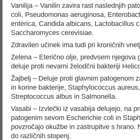
Vanilija – Vanilin zavira rast naslednjih pat
coli, Pseudomonas aeruginosa, Enterobac
enterica, Candida albicans, Lactobacillus 
Saccharomyces cerevisiae.
Zdravilen učinek ima tudi pri kroničnih vnet
Zelena – Eterično olje, predvsem njegova 
deluje proti nevarni želodčni bakteriji Helic
Žajbelj – Deluje proti glavnim patogenom z
in korine bakterije, Staphylococcus aureu
Streptococcus albus in Salmonella.
Vasabi – Izvlečki iz vasabija delujejo, na pr
patogenim sevom Escherichie coli in Staph
povzročajo okužbe in zastrupitve s hrano. 
do različnih stopenj.