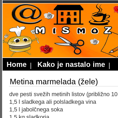
Home
Kako je nastalo ime
Metina marmelada (žele)
dve pesti svežih metinih listov (približno 1
1,5 l sladkega ali polsladkega vina
1,5 l jabolčnega soka
1,5 kg sladkorja