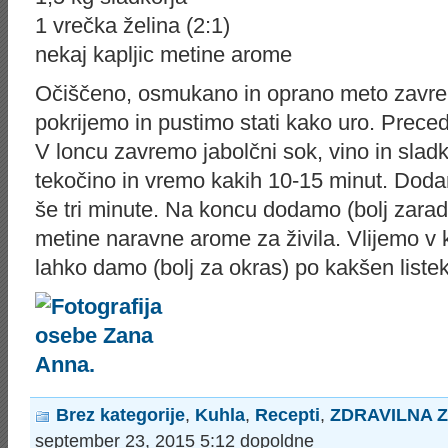
1 vrečka želina (2:1)
nekaj kapljic metine arome
Očiščeno, osmukano in oprano meto zavrem
pokrijemo in pustimo stati kako uro. Prec
V loncu zavremo jabolčni sok, vino in sla
tekočino in vremo kakih 10-15 minut. Dod
še tri minute. Na koncu dodamo (bolj zaradi
metine naravne arome za živila. Vlijemo v
lahko damo (bolj za okras) po kakšen liste
Brez kategorije
,
Kuhla
,
Recepti
,
ZDRAVILNA 
september 23, 2015 5:12 dopoldne