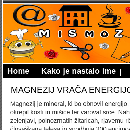
Home
Kako je nastalo ime
MAGNEZIJ VRAČA ENERGIJ
Magnezij je mineral, ki bo obnovil energij
okrepil kosti in mišice ter varoval srce. Na
zelenjavi, polnozrnatih žitaricah, rjavemu ri
človeškega telesa in spodbuja 300 encimov