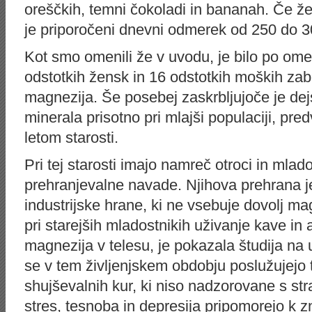
oreščkih, temni čokoladi in bananah. Če žel
je priporočeni dnevni odmerek od 250 do 
Kot smo omenili že v uvodu, je bilo po omen
odstotkih žensk in 16 odstotkih moških z
magnezija. Še posebej zaskrbljujoče je dej
minerala prisotno pri mlajši populaciji, pred
letom starosti.
Pri tej starosti imajo namreč otroci in mlad
prehranjevalne navade. Njihova prehrana je
industrijske hrane, ki ne vsebuje dovolj ma
pri starejših mladostnikih uživanje kave in
magnezija v telesu, je pokazala študija na
se v tem življenjskem obdobju poslužujejo 
shujševalnih kur, ki niso nadzorovane s st
stres, tesnoba in depresija pripomorejo k z