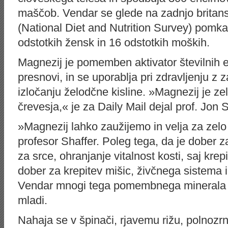
maščob. Vendar se glede na zadnjo britans
(National Diet and Nutrition Survey) pomka
odstotkih žensk in 16 odstotkih moških.
Magnezij je pomemben aktivator številnih e
presnovi, in se uporablja pri zdravljenju z
izločanju želodčne kisline. »Magnezij je ze
črevesja,« je za Daily Mail dejal prof. Jon 
»Magnezij lahko zaužijemo in velja za zelo 
profesor Shaffer. Poleg tega, da je dober z
za srce, ohranjanje vitalnost kosti, saj krep
dober za krepitev mišic, živčnega sistema i
Vendar mnogi tega pomembnega minerala n
mladi.
Nahaja se v špinači, rjavemu rižu, polnozrna