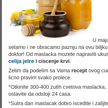
U maj
setamo i ne obracamo paznju na ovu biljku
doktor! Od maslacka mozete napraviti uk
celija jetre
i ciscenje krvi
.
Zelim da podelim sa Vama
recept
ovog cu
licno pravim svako prolece.
*Otkinite 300-400 zutih cvetova maslacka, 
ostavite da odstoji 24 casa.
*Sutra dan maslacak dobro iscedite i zalijte