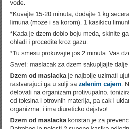
vode.
*Kuvajte 15-20 minuta, dodajte 1 kg secera
limuna (moze i sa korom), 1 kasikicu limunt
*Kada je dzem dobio boju meda, skinite ga
ohladi i procedite kroz gazu.
*Tu smesu prokuvajte jos 2 minuta. Vas d
Savet: maslacak za dzem sakupljajte dalje
Dzem od maslacka
je najbolje uzimati uj
rastvarajuci ga u solji sa
zelenim cajem
. 
delovati na organizam protivupalno, tonizira
od toksina i otrovnih materija, pa cak i ukla
organizma, i ima diureticko dejstvo!
Dzem od maslacka
koristan je za prevenci
Potrebno je pojesti 2 supene kasike odjedno