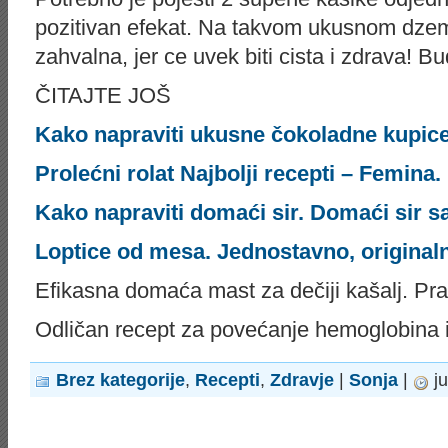
pozitivan efekat. Na takvom ukusnom dzemu
zahvalna, jer ce uvek biti cista i zdrava! Bu
ČITAJTE JOŠ
Kako napraviti ukusne čokoladne kupice.
Prolećni rolat Najbolji recepti – Femina.
Kako napraviti domaći sir. Domaći sir s
Loptice od mesa. Jednostavno, original
Efikasna domaća mast za dečiji kašalj. Pr
Odličan recept za povećanje hemoglobina i 
Brez kategorije
,
Recepti
,
Zdravje
|
Sonja
|
ju