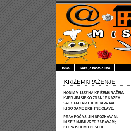
Home
Kako je nastalo ime
KRIŽEMKRAŽENJE
HODIM V ‘LUJ’ NA KRIŽEMKRAŽEM,
KJER JIM ŠIBKO ZNANJE KAŽEM.
SREČAM TAM LJUDI TAPRAVE,
KI SO SAME BRIHTNE GLAVE.
PRAV POČASI JIH SPOZNAVAM,
IN SE Z NJIMI VRED ZABAVAM;
KO PA IŠČEMO BESEDE,