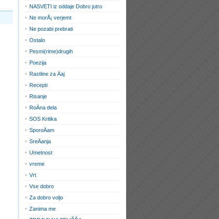
NASVETI iz oddaje Dobro jutro
Ne morÅ¡ verjemt
Ne pozabi prebrati
Ostalo
Pesmi(rime)drugih
Poezija
Rastline za Äaj
Recepti
Risanje
RoÄna dela
SOS Kritika
SporoÄam
SreÄanja
Umetnost
vreme
Vrt
Vse dobro
Za dobro voljo
Zanima me