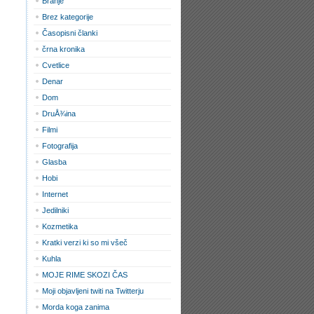
Branje
Brez kategorije
Časopisni članki
črna kronika
Cvetlice
Denar
Dom
DruÅ¾ina
Filmi
Fotografija
Glasba
Hobi
Internet
Jedilniki
Kozmetika
Kratki verzi ki so mi všeč
Kuhla
MOJE RIME SKOZI ČAS
Moji objavljeni twiti na Twitterju
Morda koga zanima