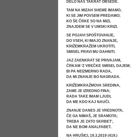
DELO NAS TAKRAT OBSEDE.
TAM NA MIZAH SHEME IMAMO,
KI SE JIM POVSEM PREDAMO;
KO ŠE ČRKE SO NA MIZI,
ZNAJDEM SE V UMSKI KRIZI.
SE POJAVI SPOŠTOVANJE,
DO VSEH, KI IMAJO ZNANJE,
KRIŽEMKRAŽEM UKROTITI,
SMISEL PRAVI MU DAHNITI.
JAZ ZAENKRAT SE PRIVAJAM,
ČRKAM ‘Z VREČKE SMISEL DAJEM;
BI PA NEIZMERNO RADA,
DA MI ZNANJE BO NAGRADA.
KRIŽEMKRAŽMOVA SREDINA,
ZAME JE IZREDNO FINA;
RADA TAKE IMAM LJUDI,
DA ME KDO KAJ NAUČI.
ZNANJE DANES JE VREDNOTA,
ČE GA NIMAŠ, JE SRAMOTA;
TREBA JE ZATO SKRBET’,
DA NE BOM ANALFABET.
NA HRUŠICI, 19.3.2019 (419.)