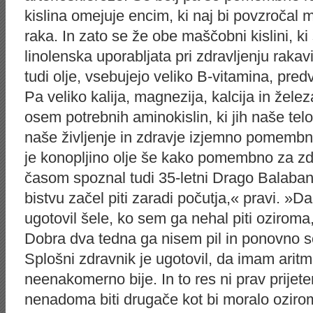
kislina omejuje encim, ki naj bi povzročal
raka. In zato se že obe maščobni kislini, ki
linolenska uporabljata pri zdravljenju raka
tudi olje, vsebujejo veliko B-vitamina, pre
Pa veliko kalija, magnezija, kalcija in žele
osem potrebnih aminokislin, ki jih naše tel
naše življenje in zdravje izjemno pomembn
je konopljino olje še kako pomembno za zdr
časom spoznal tudi 35-letni Drago Balaban
bistvu začel piti zaradi počutja,« pravi. »
ugotovil šele, ko sem ga nehal piti oziroma
Dobra dva tedna ga nisem pil in ponovno s
Splošni zdravnik je ugotovil, da imam aritmi
neenakomerno bije. In to res ni prav prijet
nenadoma biti drugače kot bi moralo ozirom