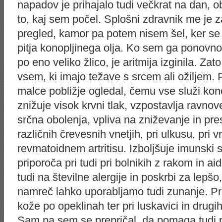
napadov je prihajalo tudi večkrat na dan, o
to, kaj sem počel. Splošni zdravnik me je za
pregled, kamor pa potem nisem šel, ker se 
pitja konopljinega olja. Ko sem ga ponovno
po eno veliko žlico, je aritmija izginila. Zat
vsem, ki imajo težave s srcem ali ožiljem.
malce pobližje ogledal, čemu vse služi kono
znižuje visok krvni tlak, vzpostavlja ravnov
srčna obolenja, vpliva na zniževanje in pr
različnih črevesnih vnetjih, pri ulkusu, pri vn
revmatoidnem artritisu. Izboljšuje imunski s
priporoča pri tudi pri bolnikih z rakom in a
tudi na številne alergije in poskrbi za lepšo
namreč lahko uporabljamo tudi zunanje. Pr
kože po opeklinah ter pri luskavici in drugih
Sam pa sem se prepričal, da pomaga tudi pr