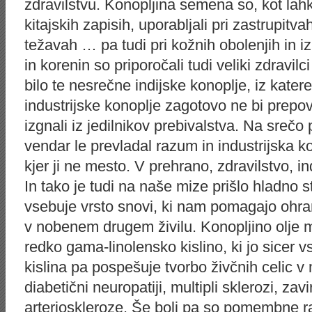
zdravilstvu. Konopljina semena so, kot lah
kitajskih zapisih, uporabljali pri zastrupit
težavah … pa tudi pri kožnih obolenjih in
in korenin so priporočali tudi veliki zdravilc
bilo te nesrečne indijske konoplje, iz kater
industrijske konoplje zagotovo ne bi prepov
izgnali iz jedilnikov prebivalstva. Na srečo
vendar le prevladal razum in industrijska ko
kjer ji ne mesto. V prehrano, zdravilstvo, in
In tako je tudi na naše mize prišlo hladno st
vsebuje vrsto snovi, ki nam pomagajo ohran
v nobenem drugem živilu. Konopljino olje 
redko gama-linolensko kislino, ki jo sicer 
kislina pa pospešuje tvorbo živčnih celic 
diabetični neuropatiji, multipli sklerozi, za
arterioskleroze. Še bolj pa so pomembne ra