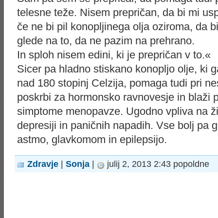
telesne teže. Nisem prepričan, da bi mi usp
če ne bi pil konopljinega olja oziroma, da b
glede na to, da ne pazim na prehrano.
In sploh nisem edini, ki je prepričan v to.«
Sicer pa hladno stiskano konopljo olje, ki 
nad 180 stopinj Celzija, pomaga tudi pri ne
poskrbi za hormonsko ravnovesje in blaži
simptome menopavze. Ugodno vpliva na živ
depresiji in paničnih napadih. Vse bolj pa g
astmo, glavkomom in epilepsijo.
Zdravje
|
Sonja
|
julij 2, 2013 2:43 popoldne