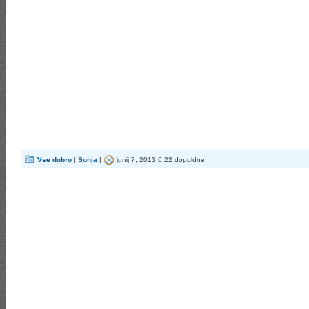
Vse dobro
|
Sonja
|
junij 7, 2013 6:22 dopoldne