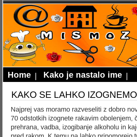
Home
Kako je nastalo ime
KAKO SE LAHKO IZOGNEMO
Najprej vas moramo razveseliti z dobro novi
70 odstotkih izognete rakavim obolenjem, č
prehrana, vadba, izogibanje alkoholu in k
pred rakom. K temu pa lahko pripomorejo tu