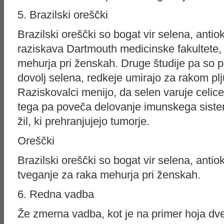
5. Brazilski oreščki
Brazilski oreščki so bogat vir selena, antio
raziskava Dartmouth medicinske fakultete,
mehurja pri ženskah. Druge študije pa so po
dovolj selena, redkeje umirajo za rakom pl
Raziskovalci menijo, da selen varuje celice 
tega pa poveča delovanje imunskega sistem
žil, ki prehranjujejo tumorje.
Oreščki
Brazilski oreščki so bogat vir selena, antio
tveganje za raka mehurja pri ženskah.
6. Redna vadba
Že zmerna vadba, kot je na primer hoja dv