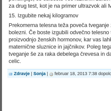
za drug test, kot je na primer ultrazvok ali 
15. Izgubite nekaj kilogramov
Prekomerna telesna teža poveča tveganje za
bolezni. Če boste izgubili odvečno telesno 
proizvodnjo ženskih hormonov, kar vas lah
maternične sluznice in jajčnikov. Poleg te
tveganje še za raka debelega črevesa in da
celic.
Zdravje
|
Sonja
|
februar 18, 2013 7:38 dopol