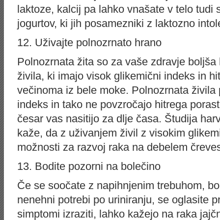
laktoze, kalcij pa lahko vnašate v telo tudi
jogurtov, ki jih posamezniki z laktozno int
12. Uživajte polnozrnato hrano
Polnozrnata žita so za vaše zdravje boljša 
živila, ki imajo visok glikemični indeks in hi
večinoma iz bele moke. Polnozrnata živila 
indeks in tako ne povzročajo hitrega porast
česar vas nasitijo za dlje časa. Študija h
kaže, da z uživanjem živil z visokim glik
možnosti za razvoj raka na debelem čreves
13. Bodite pozorni na bolečino
Če se soočate z napihnjenim trebuhom, bo
nenehni potrebi po uriniranju, se oglasite p
simptomi izraziti, lahko kažejo na raka jaj