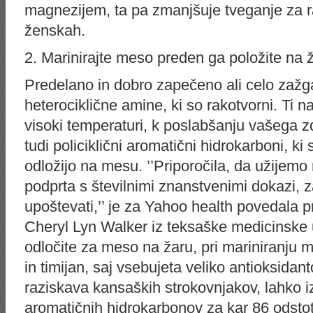
magnezijem, ta pa zmanjšuje tveganje za r
ženskah.
2. Marinirajte meso preden ga položite na 
Predelano in dobro zapečeno ali celo zaž
heterociklične amine, ki so rakotvorni. Ti 
visoki temperaturi, k poslabšanju vašega z
tudi policiklični aromatični hidrokarboni, 
odložijo na mesu. ’’Priporočila, da užijem
podprta s številnimi znanstvenimi dokazi, z
upoštevati,’’ je za Yahoo health povedala 
Cheryl Lyn Walker iz teksaške medicinske 
odločite za meso na žaru, pri mariniranju 
in timijan, saj vsebujeta veliko antioksidan
raziskava kansaških strokovnjakov, lahko izn
aromatičnih hidrokarbonov za kar 86 odsto