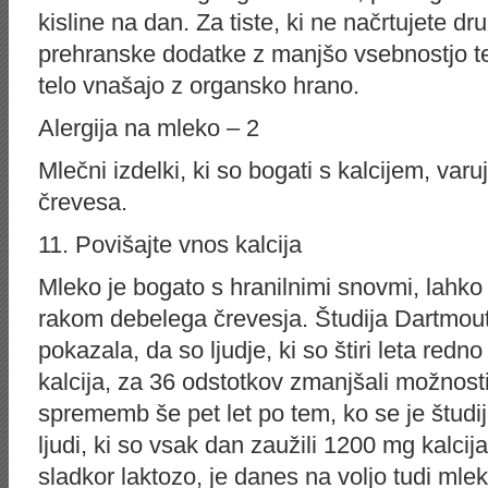
kisline na dan. Za tiste, ki ne načrtujete dru
prehranske dodatke z manjšo vsebnostjo te
telo vnašajo z organsko hrano.
Alergija na mleko – 2
Mlečni izdelki, ki so bogati s kalcijem, va
črevesa.
11. Povišajte vnos kalcija
Mleko je bogato s hranilnimi snovmi, lahko
rakom debelega črevesja. Študija Dartmou
pokazala, da so ljudje, ki so štiri leta redn
kalcija, za 36 odstotkov zmanjšali možnost
sprememb še pet let po tem, ko se je študij
ljudi, ki so vsak dan zaužili 1200 mg kalcija
sladkor laktozo, je danes na voljo tudi mlek