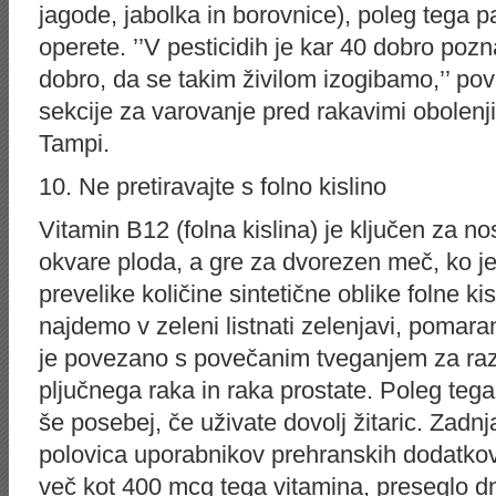
jagode, jabolka in borovnice), poleg tega 
operete. ’’V pesticidih je kar 40 dobro pozn
dobro, da se takim živilom izogibamo,’’ pov
sekcije za varovanje pred rakavimi obolenji
Tampi.
10. Ne pretiravajte s folno kislino
Vitamin B12 (folna kislina) je ključen za n
okvare ploda, a gre za dvorezen meč, ko je
prevelike količine sintetične oblike folne kisl
najdemo v zeleni listnati zelenjavi, pomara
je povezano s povečanim tveganjem za raz
pljučnega raka in raka prostate. Poleg tega
še posebej, če uživate dovolj žitaric. Zadnj
polovica uporabnikov prehranskih dodatkov, 
več kot 400 mcg tega vitamina, preseglo 