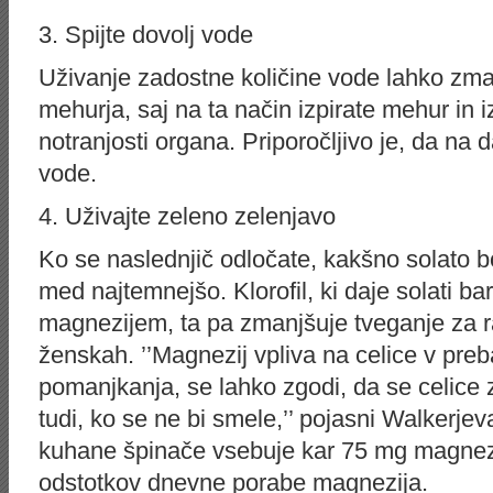
3. Spijte dovolj vode
Uživanje zadostne količine vode lahko zma
mehurja, saj na ta način izpirate mehur in i
notranjosti organa. Priporočljivo je, da na
vode.
4. Uživajte zeleno zelenjavo
Ko se naslednjič odločate, kakšno solato bost
med najtemnejšo. Klorofil, ki daje solati b
magnezijem, ta pa zmanjšuje tveganje za r
ženskah. ’’Magnezij vpliva na celice v preb
pomanjkanja, se lahko zgodi, da se celice za
tudi, ko se ne bi smele,’’ pojasni Walkerjev
kuhane špinače vsebuje kar 75 mg magnezij
odstotkov dnevne porabe magnezija.