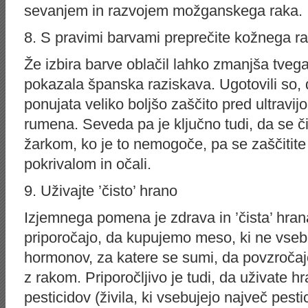
sevanjem in razvojem možganskega raka.
8. S pravimi barvami preprečite kožnega r
Že izbira barve oblačil lahko zmanjša tveg
pokazala španska raziskava. Ugotovili so,
ponujata veliko boljšo zaščito pred ultravijo
rumena. Seveda pa je ključno tudi, da se č
žarkom, ko je to nemogoče, pa se zaščitit
pokrivalom in očali.
9. Uživajte ’čisto’ hrano
Izjemnega pomena je zdrava in ’čista’ hran
priporočajo, da kupujemo meso, ki ne vsebu
hormonov, za katere se sumi, da povzročaj
z rakom. Priporočljivo je tudi, da uživate hr
pesticidov (živila, ki vsebujejo največ pest