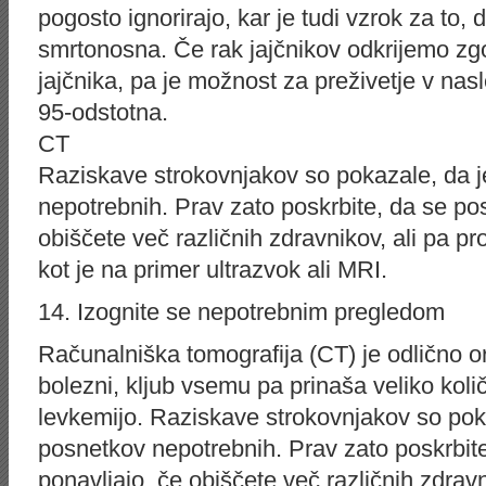
pogosto ignorirajo, kar je tudi vzrok za to, 
smrtonosna. Če rak jajčnikov odkrijemo zgo
jajčnika, pa je možnost za preživetje v nasl
95-odstotna.
CT
Raziskave strokovnjakov so pokazale, da je
nepotrebnih. Prav zato poskrbite, da se pos
obiščete več različnih zdravnikov, ali pa pr
kot je na primer ultrazvok ali MRI.
14. Izognite se nepotrebnim pregledom
Računalniška tomografija (CT) je odlično or
bolezni, kljub vsemu pa prinaša veliko količ
levkemijo. Raziskave strokovnjakov so pokaz
posnetkov nepotrebnih. Prav zato poskrbite
ponavljajo, če obiščete več različnih zdravn