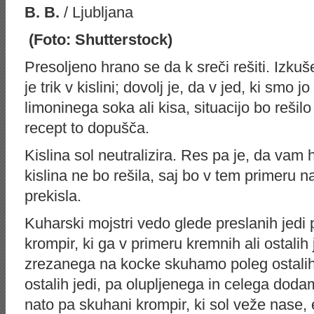
B. B.
/ Ljubljana
(Foto: Shutterstock)
Presoljeno hrano se da k sreči rešiti. Izkuš
je trik v kislini; dovolj je, da v jed, ki smo 
limoninega soka ali kisa, situacijo bo rešilo
recept to dopušča.
Kislina sol neutralizira. Res pa je, da vam 
kislina ne bo rešila, saj bo v tem primeru 
prekisla.
Kuharski mojstri vedo glede preslanih jedi p
krompir, ki ga v primeru kremnih ali ostalih 
zrezanega na kocke skuhamo poleg ostalih 
ostalih jedi, pa olupljenega in celega dod
nato pa skuhani krompir, ki sol veže nase,