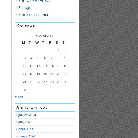
ZDRAVILNA ZELIŠČA
Zdravje
Zelo uporabni LINKI
Koledar
avgust 2026
M
T
W
T
F
S
S
1
2
3
4
5
6
7
8
9
10
11
12
13
14
15
16
17
18
19
20
21
22
23
24
25
26
27
28
29
30
31
« Jan
Arhiv zapisov
januar 2024
junij 2023
april 2023
marec 2023