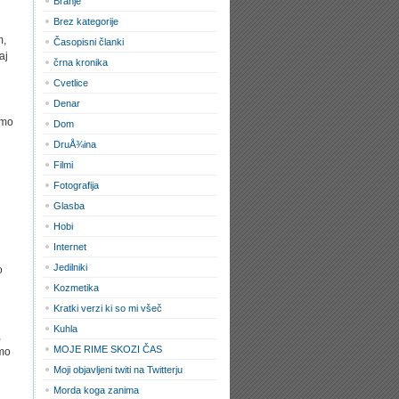
Branje
Brez kategorije
m,
Časopisni članki
aj
črna kronika
Cvetlice
Denar
amo
Dom
DruÅ¾ina
Filmi
Fotografija
Glasba
Hobi
Internet
Jedilniki
o
Kozmetika
Kratki verzi ki so mi všeč
Kuhla
,
MOJE RIME SKOZI ČAS
emo
Moji objavljeni twiti na Twitterju
Morda koga zanima