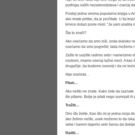
podloga naših nezadovoljstava i osećaj da 
Postoji jedna veoma popularna knjiga u Am
ako imate prilike, da je pročitate. U toj k
krivice dolazi posle misli: “Ja sam uradila 
Šta to znači?
Ako osećamo da smo loši, onda duboko n
osećamo da smo pogrešili, tada možemo n
Zašto to uopšte radimo sebi i namećemo dr
osobom, imamo osećaj lažne moći. A kao št
drugačije, da budemo svesniji i da ne kori
Nije sramota…
Pitati…
Ako nešto ne znate. Kako ćete da saznate 
što pitamo. Bolje je pitati nego sumnjati ili 
Tražiti…
Ono što želite. Kao što mi je jedna moja di
ako želimo nešto, uvek možemo to da iskaže
sebe i barem dajemo sebi šansu da dobije
Raditi…