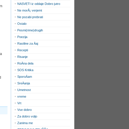
NASVETI iz oddaje Dobro jutro
am
Ne morÅ¡ verjemt
Ne pozabi prebrati
Ostalo
Pesmi(rime)drugih
Poezija
Rastline za Äaj
Recepti
da
Risanje
RoÄna dela
SOS Kritika
SporoÄam
d
SreÄanja
Umetnost
vreme
Vrt
Vse dobro
Za dobro voljo
Zanima me