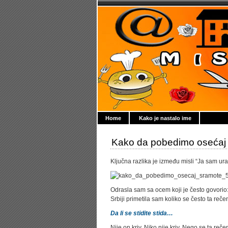
Home
Kako je nastalo ime
Kako da pobedimo osećaj s
Ključna razlika je između misli “Ja sam ura
Odrasla sam sa ocem koji je često govorio:
Srbiji primetila sam koliko se često ta reče
Da li se stidite stida…
Nije on kriv. Niko nije kriv. Nego se ta re