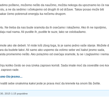
Ako radimo pošteno, možemo nešto da naučimo, možda nekoga da upoznamo ko će n
lu, a ne da sedimo i očekujemo od drugih ili od države. Takav posao može biti
makar ćemo pokrenuti energiju ka nečemu drugom.
tu. Ne treba da nas bude sramota da ih osećamo i iskažemo. Ako ih ne ispoljimo,
ju nad nama. Ali pustite ih, pustite te suze, tako se oslobađamo.
ote ako ste debeli. Vi niste loši zbog toga, to je samo jedno vaše stanje. Možete 
ara da budete takvi. Ali samo ako uspemo da volimo sebe već kakvi jesmo sada,
aista promenimo nešto. Ako polazimo od osećaja sramote, tu se i zaglavimo i nema
nju koliko često se ova izreka zapravo koristi. Sada imate moć da osvestite ovo ko
 zapravo rade.
o ono što jesmo…
vatiti sebe onakvima kakvi jeste je prava moć da krenete ka onom što želite.
30, 2015 1:15 popoldne