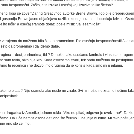
smo bespomoćni. Zašto je ta izreka i osećaj koji izaziva toliko štetna?
erici koja se zove “Daring Greatly” od autorke Brene Brown. Toplo je preporučuje
njizi gospodja Brown jasno objašnjava razliku izmedju sramote i osećaja krivice. Oseć
nešto loše” a osećaj sramote dolazi posle misli: “Ja jesam loša”.
e verujemo da možemo bilo šta da promenimo. Eto osećaja bespomoćnosti! Ako s
ešto da promenimo i da idemo dalje.
ugima – deci, partnerima, itd.? Donekle tako osećamo kontrolu i vlast nad drugom
o sam rekla, niko nije kriv. Kada osvestimo stvari, tek onda možemo da postupimo
stimo tu rečenicu i ne dozvolimo drugima da je koriste kada smo mi u pitanju.
ako ne pitate? Nije sramota ako nešto ne znate. Svi mi nešto ne znamo i učimo tak
pretpostaviti.
vna drugarica iz Amerike jednom rekla: “Ako ne pitaš, odgovor je uvek – ne!”. Dakle
mo. Da li će nam ta osoba dati ono što želimo ili ne, nije ni bitno. Mi tako poštuj
mo ono što želimo.