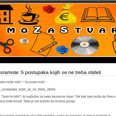
ramote: 5 postupaka kojih se ne treba stideti
dila nešto loše” i “Ja jesam loša”…
 “Sram te bilo!” i to najčešće za neke bezvezne stvari. Tek kad sam došla da živim 
nica ovde koristi. Tada je sve počelo da mi biva jasnije.
čenica prosto nasleđuje od naših predaka i samo se ponavlja. A osećaj sramote je