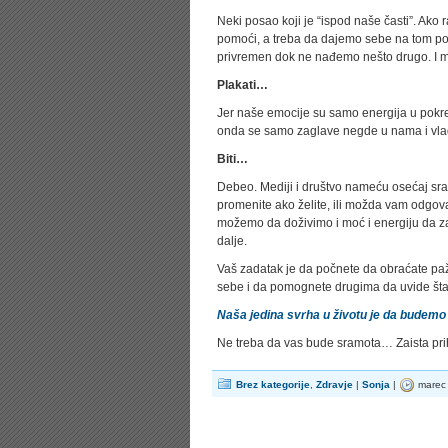
Neki posao koji je “ispod naše časti”. 
pomoći, a treba da dajemo sebe na tom pos
privremen dok ne nađemo nešto drugo. I 
Plakati…
Jer naše emocije su samo energija u pokre
onda se samo zaglave negde u nama i vlada
Biti…
Debeo. Mediji i društvo nameću osećaj sram
promenite ako želite, ili možda vam odgov
možemo da doživimo i moć i energiju da z
dalje.
Vaš zadatak je da počnete da obraćate paž
sebe i da pomognete drugima da uvide šta
Naša jedina svrha u životu je da budem
Ne treba da vas bude sramota… Zaista prih
Brez kategorije
,
Zdravje
|
Sonja
|
marec 