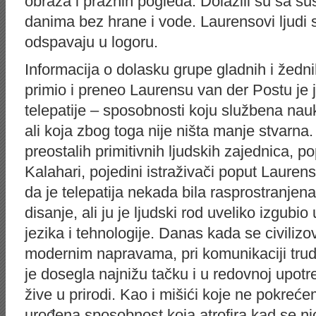
obraza i praznih pogleda. Dolazili su sa su
danima bez hrane i vode. Laurensovi ljudi s
odspavaju u logoru.
Informacija o dolasku grupe gladnih i žed
primio i preneo Laurensu van der Postu je
telepatije – sposobnosti koju službena nauk
ali koja zbog toga nije ništa manje stvarn
preostalih primitivnih ljudskih zajednica, 
Kalahari, pojedini istraživači poput Laurens
da je telepatija nekada bila rasprostranjena 
disanje, ali ju je ljudski rod uveliko izgub
jezika i tehnologije. Danas kada se civilizo
modernim napravama, pri komunikaciji trudi
je dosegla najnižu tačku i u redovnoj upotr
žive u prirodi. Kao i mišići koje ne pokrećemo
urođena sposobnost koja atrofira kad se nj