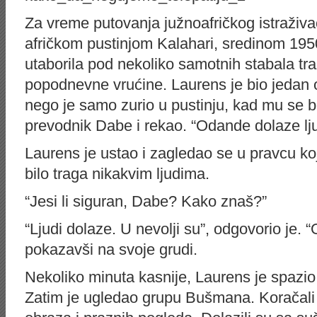
Za vreme putovanja južnoafričkog istraživ
afričkom pustinjom Kalahari, sredinom 1950
utaborila pod nekoliko samotnih stabala tr
popodnevne vrućine. Laurens je bio jedan od
nego je samo zurio u pustinju, kad mu se
prevodnik Dabe i rekao. “Odande dolaze ljud
Laurens je ustao i zagledao se u pravcu ko
bilo traga nikakvim ljudima.
“Jesi li siguran, Dabe? Kako znaš?”
“Ljudi dolaze. U nevolji su”, odgovorio je.
pokazavši na svoje grudi.
Nekoliko minuta kasnije, Laurens je spazio 
Zatim je ugledao grupu Bušmana. Koračali