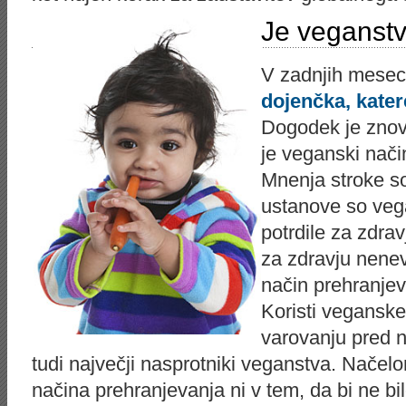
Je veganst
V zadnjih meseci
dojenčka, kater
Dogodek je znova
je veganski nači
Mnenja stroke s
ustanove so veg
potrdile za zdrav
za zdravju nene
način prehranjeva
Koristi veganske
varovanju pred n
tudi največji nasprotniki veganstva. Nače
načina prehranjevanja ni v tem, da bi ne bi