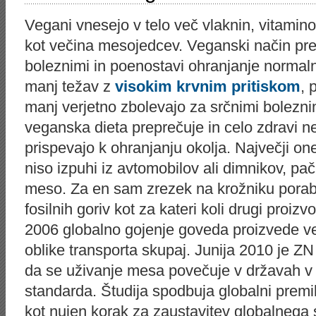
Vegani vnesejo v telo več vlaknin, vitaminov
kot večina mesojedcev. Veganski način pre
boleznimi in poenostavi ohranjanje normal
manj težav z
visokim krvnim pritiskom
, 
manj verjetno zbolevajo za srčnimi bolezni
veganska dieta preprečuje in celo zdravi n
prispevajo k ohranjanju okolja. Največji o
niso izpuhi iz avtomobilov ali dimnikov, pač 
meso. Za en sam zrezek na krožniku porab
fosilnih goriv kot za kateri koli drugi proiz
2006 globalno gojenje goveda proizvede ve
oblike transporta skupaj. Junija 2010 je ZN 
da se uživanje mesa povečuje v državah v 
standarda. Študija spodbuja globalni premi
kot nujen korak za zaustavitev globalnega 