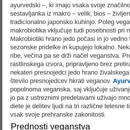
ayurvedski –, ki imajo vsaka svoje značilno
sestavljanka iz makro – velik, bios – življe
tradicionalno japonsko kuhinjo. Poleg veg
makrobiotika vključuje tudi posebnosti pri 
Makrobiotiki hrano jedo počasi in jo vedno 
sezonske pridelke in kupujejo lokalno. Neka
ribe, večina pa se drži načel veganstva. P
rastlinskega izvora, pripravljeno brez pret
nekateri presnojedci jedo hrano živalskega 
število presnojedcev hkrati veganov.
Ayurv
popolnoma veganska, saj vključuje uživanj
jo pa z ustreznimi predelavami uživajo mn
diete je delitev ljudi na tri različne telesne 
vsak svoje prehranske zakonitosti.
Prednosti veganstva