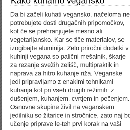
Kako kuhamo vegansko
Da bi začeli kuhati vegansko, načeloma ne
potrebujete dosti drugačnih pripomočkov,
kot če se prehranjujete mesno ali
vegetarijansko. Kar se tiče materialov, se
izogibajte aluminija. Zelo priročni dodatki v
kuhinji vegana so palični mešalnik, škarje
za rezanje svežih zelišč, multipraktik in
naprava za hitro kuhanje riža. Veganske
jedi pripravljamo z enakimi tehnikami
kuhanja kot pri vseh drugih režimih: z
dušenjem, kuhanjem, cvrtjem in pečenjem.
Osnovne skupine živil na veganskem
jedilniku so žitarice in stročnice, zato naj b
učenje priprave le-teh prvi korak na vaši