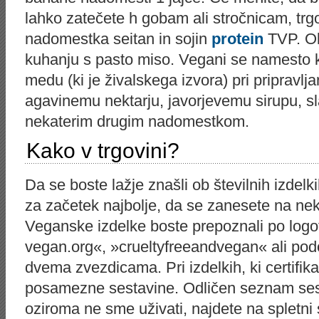
lahko zatečete h gobam ali stročnicam, trg
nadomestka seitan in sojin
protein
TVP. Oku
kuhanju s pasto miso. Vegani se namesto k s
medu (ki je živalskega izvora) pri pripravlja
agavinemu nektarju, javorjevemu sirupu, slad
nekaterim drugim nadomestkom.
Kako v trgovini?
Da se boste lažje znašli ob številnih izdelki
za začetek najbolje, da se zanesete na neka
Veganske izdelke boste prepoznali po logot
vegan.org«, »crueltyfreeandvegan« ali pod
dvema zvezdicama. Pri izdelkih, ki certifik
posamezne sestavine. Odličen seznam sest
oziroma ne sme uživati, najdete na spletni 