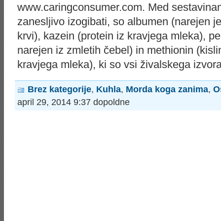
www.caringconsumer.com. Med sestavinami
zanesljivo izogibati, so albumen (narejen je
krvi), kazein (protein iz kravjega mleka), p
narejen iz zmletih čebel) in methionin (kislina
kravjega mleka), ki so vsi živalskega izvora
Brez kategorije
,
Kuhla
,
Morda koga zanima
,
O
april 29, 2014 9:37 dopoldne