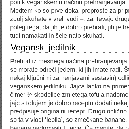
poti k veganskemu načinu prehranjevanja.
Medtem ko so prve dokaj preproste za pripr
zgolj skuhate v vreli vodi –, zahtevajo dru
poleg tega, da jih je dobro prebrati, jih je t
tudi namakati in šele nato skuhati.
Veganski jedilnik
Prehod iz mesnega načina prehranjevanja
se morate odreči jedem, ki jih imate radi. Št
nekaj ključnimi zamenjavami sestavin) odli
veganskem jedilniku. Jajca lahko na primer
čimer ¼ skodelice zmletega tofuja nadomes
jajc s tofujem je dobro receptu dodati neka
predpisuje originalni recept. Drugo odlično
so ta v vlogi ‘lepila’, so zmečkane banane
banane nadomesti 1 jajce. Če menite, da b