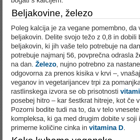
bogati s kalcijem.
Beljakovine, železo
Poleg kalcija je za vegane pomembno, da v
beljakovin. Delite svojo težo z 0,8 in dobil
beljakovin, ki jih vaše telo potrebuje na d
potrebuje najmanj 56, povprečna odrasla 
na dan.
Železo
, nujno potrebno za nastane
odgovorna za prenos kisika v krvi –, vnašaj
veganov in vegetarijancev trpi za pomanjk
rastlinskega izvora se ob prisotnosti
vitam
posebej hitro – kar šestkrat hitreje, kot če
Pozorni bodite tudi na to, da v telo vneset
kompleksa, ki ga med drugim dobite v soji in
primerne količine cinka in
vitamina D
.