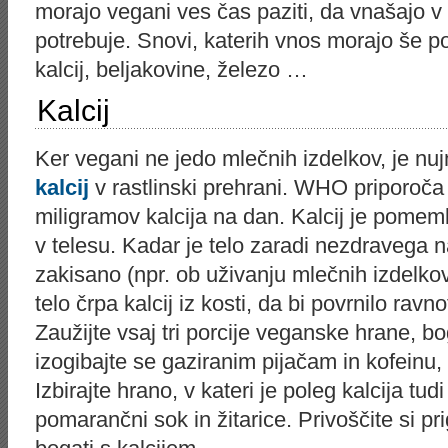
morajo vegani ves čas paziti, da vnašajo v te
potrebuje. Snovi, katerih vnos morajo še p
kalcij, beljakovine, železo …
Kalcij
Ker vegani ne jedo mlečnih izdelkov, je nu
kalcij
v rastlinski prehrani. WHO priporoč
miligramov kalcija na dan. Kalcij je pomem
v telesu. Kadar je telo zaradi nezdravega 
zakisano (npr. ob uživanju mlečnih izdelkov,
telo črpa kalcij iz kosti, da bi povrnilo rav
Zaužijte vsaj tri porcije veganske hrane, b
izogibajte se gaziranim pijačam in kofeinu, k
Izbirajte hrano, v kateri je poleg kalcija tud
pomarančni sok in žitarice. Privoščite si pri