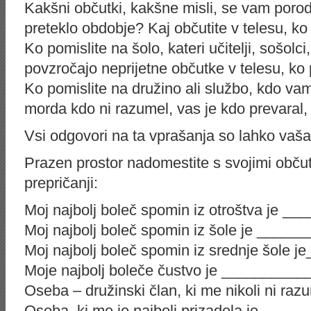
Kakšni občutki, kakšne misli, se vam porodi
preteklo obdobje? Kaj občutite v telesu, ko
Ko pomislite na šolo, kateri učitelji, sošolci
povzročajo neprijetne občutke v telesu, ko
Ko pomislite na družino ali službo, kdo va
morda kdo ni razumel, vas je kdo prevaral, 
Vsi odgovori na ta vprašanja so lahko vaša
Prazen prostor nadomestite s svojimi občutk
prepričanji:
Moj najbolj boleč spomin iz otroštva je 
Moj najbolj boleč spomin iz šole je ____
Moj najbolj boleč spomin iz srednje šole
Moje najbolj boleče čustvo je ________
Oseba – družinski član, ki me nikoli ni r
Oseba, ki me je najbolj prizadela je___