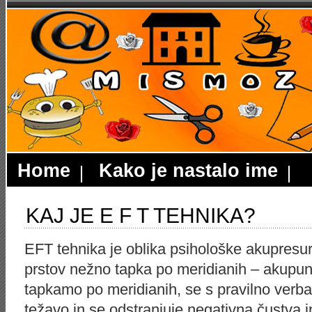
Home
Kako je nastalo ime
KAJ JE E F T TEHNIKA?
EFT tehnika je oblika psihološke akupresure
prstov nežno tapka po meridianih – akupun
tapkamo po meridianih, se s pravilno verbal
težavo in se odstranjuje negativna čustva i