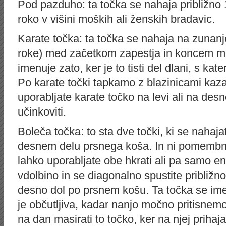
Pod pazduho: ta točka se nahaja približno
roko v višini moških ali ženskih bradavic.
Karate točka: ta točka se nahaja na zunanj
roke) med začetkom zapestja in koncem me
imenuje zato, ker je to tisti del dlani, s kat
Po karate točki tapkamo z blazinicami kaza
uporabljate karate točko na levi ali na desn
učinkoviti.
Boleča točka: to sta dve točki, ki se nahaj
desnem delu prsnega koša. In ni pomembno
lahko uporabljate obe hkrati ali pa samo e
vdolbino in se diagonalno spustite približn
desno dol po prsnem košu. Ta točka se ime
je občutljiva, kadar nanjo močno pritisnemo.
na dan masirati to točko, ker na njej prihaja