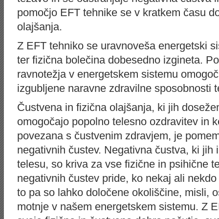
pomočjo EFT tehnike se v kratkem času d
olajšanja.
Z EFT tehniko se uravnoveša energetski sis
ter fizična bolečina dobesedno izgineta. P
ravnotežja v energetskem sistemu omogoča
izgubljene naravne zdravilne sposobnosti t
Čustvena in fizična olajšanja, ki jih dose
omogočajo popolno telesno ozdravitev in ke
povezana s čustvenim zdravjem, je pome
negativnih čustev. Negativna čustva, ki ji
telesu, so kriva za vse fizične in psihične 
negativnih čustev pride, ko nekaj ali nekdo
to pa so lahko določene okoliščine, misli, 
motnje v našem energetskem sistemu. Z EF