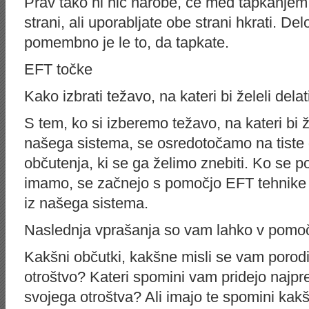
Prav tako ni nič narobe, če med tapkanjem
strani, ali uporabljate obe strani hkrati. De
pomembno je le to, da tapkate.
EFT točke
Kako izbrati težavo, na kateri bi želeli delat
S tem, ko si izberemo težavo, na kateri bi žel
našega sistema, se osredotočamo na tiste 
občutenja, ki se ga želimo znebiti. Ko se p
imamo, se začnejo s pomočjo EFT tehnike či
iz našega sistema.
Naslednja vprašanja so vam lahko v pomoč,
Kakšni občutki, kakšne misli se vam porodi
otroštvo? Kateri spomini vam pridejo najpr
svojega otroštva? Ali imajo te spomini kak