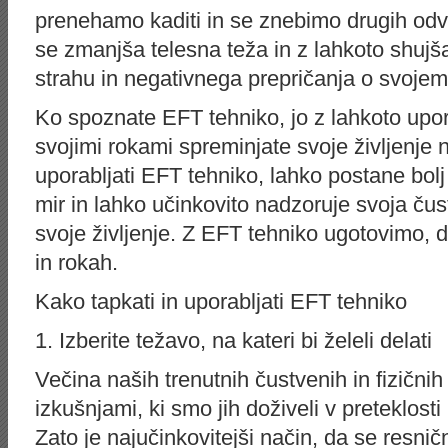
prenehamo kaditi in se znebimo drugih odv
se zmanjša telesna teža in z lahkoto shuj
strahu in negativnega prepričanja o svojem 
Ko spoznate EFT tehniko, jo z lahkoto upora
svojimi rokami spreminjate svoje življenje 
uporabljati EFT tehniko, lahko postane bolj 
mir in lahko učinkovito nadzoruje svoja čust
svoje življenje. Z EFT tehniko ugotovimo, 
in rokah.
Kako tapkati in uporabljati EFT tehniko
1. Izberite težavo, na kateri bi želeli delati
Večina naših trenutnih čustvenih in fizični
izkušnjami, ki smo jih doživeli v preteklosti
Zato je najučinkovitejši način, da se resni