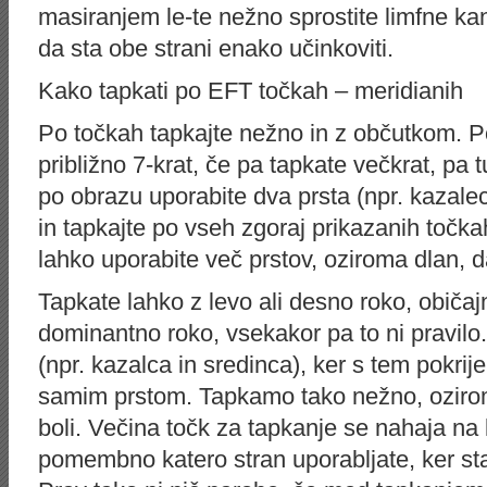
masiranjem le-te nežno sprostite limfne k
da sta obe strani enako učinkoviti.
Kako tapkati po EFT točkah – meridianih
Po točkah tapkajte nežno in z občutkom. Po
približno 7-krat, če pa tapkate večkrat, pa 
po obrazu uporabite dva prsta (npr. kazalec
in tapkajte po vseh zgoraj prikazanih točka
lahko uporabite več prstov, oziroma dlan, 
Tapkate lahko z levo ali desno roko, običa
dominantno roko, vsekakor pa to ni pravil
(npr. kazalca in sredinca), ker s tem pokri
samim prstom. Tapkamo tako nežno, oziro
boli. Večina točk za tapkanje se nahaja na le
pomembno katero stran uporabljate, ker sta