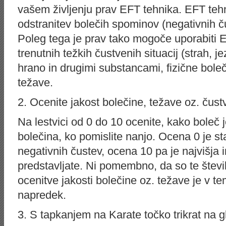
vašem življenju prav EFT tehnika. EFT teh
odstranitev bolečih spominov (negativnih ču
Poleg tega je prav tako mogoče uporabiti E
trenutnih težkih čustvenih situacij (strah, j
hrano in drugimi substancami, fizične boleč
težave.
2. Ocenite jakost bolečine, težave oz. čust
Na lestvici od 0 do 10 ocenite, kako boleč 
bolečina, ko pomislite nanjo. Ocena 0 je st
negativnih čustev, ocena 10 pa je najvišja in
predstavljate. Ni pomembno, da so te štev
ocenitve jakosti bolečine oz. težave je v 
napredek.
3. S tapkanjem na Karate točko trikrat na g