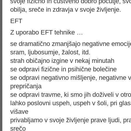
svoje fizično in čustveno dobro počutje, sv
obilja, sreče in zdravja v svoje življenje.
EFT
Z uporabo EFT tehnike …
se dramatično zmanjšajo negativne emocije,
sram, ljubosumje, žalost, itd.
strah običajno izgine v nekaj minutah
se odpravi fizične in psihične bolečine
se odpravi negativno mišljenje, negativne 
prepričanja
se odpravi travme, ki smo jih doživeli v otro
lahko poslovni uspeh, uspeh v šoli, pri gla
višave
privabljamo v svoje življenje prave ljudi, pr
srečo