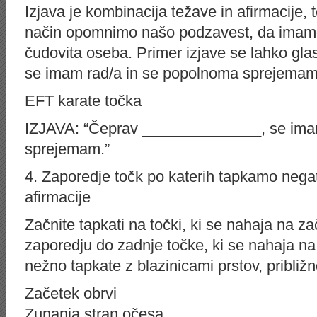
Izjava je kombinacija težave in afirmacije, 
način opomnimo našo podzavest, da imamo
čudovita oseba. Primer izjave se lahko gla
se imam rad/a in se popolnoma sprejemam
EFT karate točka
IZJAVA: “Čeprav ______________, se ima
sprejemam.”
4. Zaporedje točk po katerih tapkamo negati
afirmacije
Začnite tapkati na točki, ki se nahaja na za
zaporedju do zadnje točke, ki se nahaja na
nežno tapkate z blazinicami prstov, približ
Začetek obrvi
Zunanja stran očesa