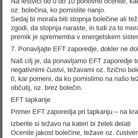
Na lestvici od 0 do 10 ponovno ocenite, ka
oz. bolečina, ko pomislite nanjo.
Sedaj bi morala biti stopnja bolečine ali t
zgodi, da stopnja naraste, in tudi za to mor
premik je sprememba v energetskem siste
7. Ponavljajte EFT zaporedje, dokler ne dob
Naš cilj je, da ponavljamo EFT zaporedje to
negativnimi čustvi, težavami oz. fizično bo
0, kar pomeni, da ko pomislimo na našo te
občutij, oz. brez bolečin.
EFT tapkanje
Primer EFT zaporedja pri tapkanju – na kr
Izberite si težavo na kateri bi želeli delati
Ocenite jakost bolečine, težave oz. čustve