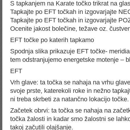
S tapkanjem na Karate točko trikrat na gla
Tapkajte po EFT točkah in izgovarjajte
Tapkajte po EFT točkah in izgovarjajte 
Ocenite jakost bolečine, težave oz. čustve
EFT točke po katerih tapkamo
Spodnja slika prikazuje EFT točke- meridia
tem odstranjujemo energetske motenje – bl
EFT
Vrh glave: ta točka se nahaja na vrhu glav
svoje prste, katerekoli roke in nežno tapka
ni treba skrbeti za natančno lokacijo točke.
Začetek obrvi: ta točka se nahaja na začetk
točka žalosti in kadar smo žalostni se lahk
takoj začutili olajšanje.