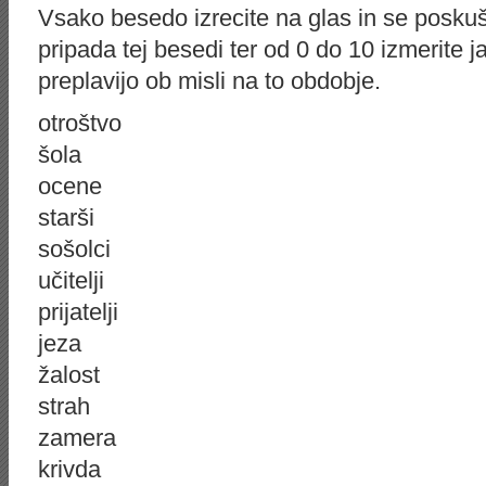
Vsako besedo izrecite na glas in se poskuš
pripada tej besedi ter od 0 do 10 izmerite j
preplavijo ob misli na to obdobje.
otroštvo
šola
ocene
starši
sošolci
učitelji
prijatelji
jeza
žalost
strah
zamera
krivda