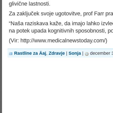
glivične lastnosti.
Za zaključek svoje ugotovitve, prof Farr pra
“Naša raziskava kaže, da imajo lahko izvleč
na potek upada kognitivnih sposobnosti, po
(Vir: http://www.medicalnewstoday.com/)
Rastline za Äaj
,
Zdravje
|
Sonja
|
december 3