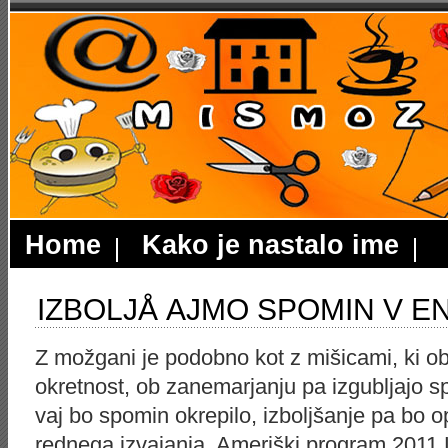
Home
Kako je nastalo ime
IZBOLJÅ AJMO SPOMIN V 
Z možgani je podobno kot z mišicami, ki ob
okretnost, ob zanemarjanju pa izgubljajo s
vaj bo spomin okrepilo, izboljšanje pa b
rednega izvajanja. Ameriški program 2011