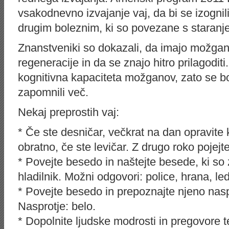
vsakodnevno izvajanje vaj, da bi se izogni
drugim boleznim, ki so povezane s staranj
Znanstveniki so dokazali, da imajo možgan
regeneracije in da se znajo hitro prilagodit
kognitivna kapaciteta možganov, zato se boste
zapomnili več.
Nekaj preprostih vaj:
* Če ste desničar, večkrat na dan opravite
obratno, če ste levičar. Z drugo roko pojejt
* Povejte besedo in naštejte besede, ki so
hladilnik. Možni odgovori: police, hrana, le
* Povejte besedo in prepoznajte njeno naspr
Nasprotje: belo.
* Dopolnite ljudske modrosti in pregovore te