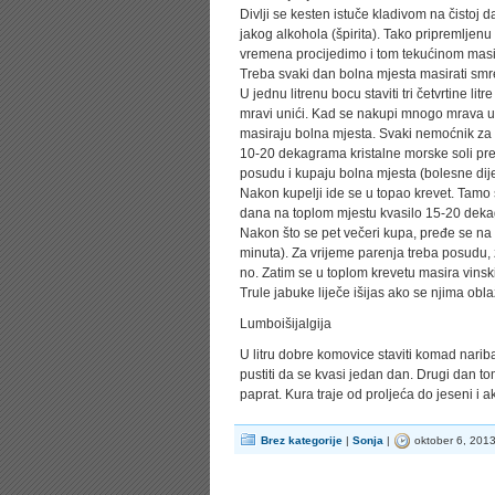
Divlji se kesten istuče kladivom na čistoj
jakog alkohola (špirita). Tako pripremlje­n
vremena procijedimo i tom tekućinom masi
Treba svaki dan bolna mjesta masirati sm
U jednu litrenu bocu staviti tri četvrtine li
mravi unići. Kad se nakupi mnogo mrava u ra
masiraju bolna mjesta. Svaki nemoćnik za 
10-20 dekagrama kristalne morske soli prelij
posudu i kupaju bolna mjesta (bolesne dijel
Nakon kupelji ide se u topao krevet. Tamo 
dana na toplom mjestu kva­silo 15-20 deka
Nakon što se pet večeri kupa, pređe se na 
minuta). Za vrijeme parenja treba posudu, 
no. Zatim se u toplom krevetu masira vinski
Trule jabuke liječe išijas ako se njima obl
Lumboišijalgija
U litru dobre komovice staviti komad nariba
pustiti da se kvasi jedan dan. Drugi dan to
paprat. Kura traje od proljeća do jeseni i a
Brez kategorije
|
Sonja
|
oktober 6, 201