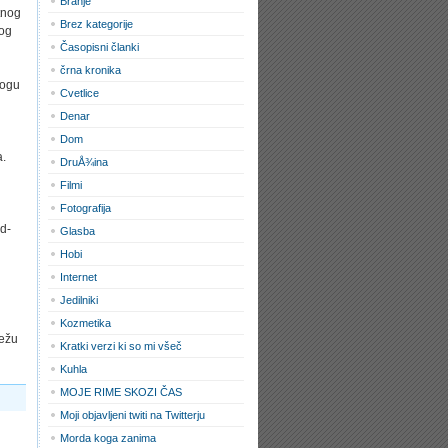
Branje
tnog
Brez kategorije
tog
Časopisni članki
črna kronika
mogu
Cvetlice
Denar
Dom
a.
DruÅ¾ina
Filmi
Fotografija
ud­
Glasba
Hobi
Internet
Jedilniki
Kozmetika
ježu
Kratki verzi ki so mi všeč
Kuhla
MOJE RIME SKOZI ČAS
Moji objavljeni twiti na Twitterju
Morda koga zanima