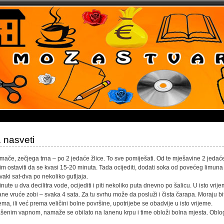
. nasveti
somače, zečje­ga trna – po 2 jedaće žlice. To sve pomiješati. Od te mje­šavine 2 jedać
tim ostaviti da se kvasi 15-20 minuta. Tada ocijediti, do­dati soka od povećeg limuna
vaki sat-dva po nekoliko gutljaja.
nute u dva decilitra vode, ocijediti i piti nekoliko puta dnevno po šalicu. U isto vrij
ne vruće zobi – svaka 4 sata. Za tu svrhu može da po­služi i čista čarapa. Moraju bit
rema, ili već prema veličini bolne površine, upotrijebe se obadvije u isto vrijeme.
šenim vap­nom, namaže se obilato na lanenu krpu i time obloži bolna mjesta. Oblo