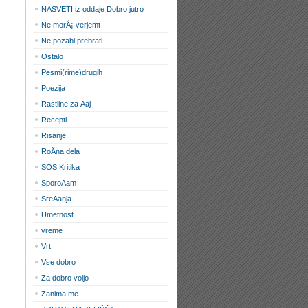
NASVETI iz oddaje Dobro jutro
Ne morÅ¡ verjemt
Ne pozabi prebrati
Ostalo
Pesmi(rime)drugih
Poezija
Rastline za Äaj
Recepti
Risanje
RoÄna dela
SOS Kritika
SporoÄam
SreÄanja
Umetnost
vreme
Vrt
Vse dobro
Za dobro voljo
Zanima me