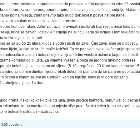
 daski. Litrenu staklenku napunimo time do polovice, onda nalijemo do vrha 96 posto
u bocu dobro zatvorimo pergament-papirom i ostavimo sta­jati četiri nedjelje. Nakon 
ramo bolna mjesta, triput dnevno tako dugo dok bolest posve ne prestane.
rekovom smo­lom dok bolest sasvim ne prestane.
tre dobre ko­move rakije. Zatim potražiti mravinjak i postaviti kraj njega bocu tako da 
kiji, boca se zatvori i ostavi 4 nedjelje na suncu. Tada se ocijedi i tom tekućinom
nekoliko mjeseci ozdravi.
e se sa 20 do 25 litara ključale vode i pusti da zavri. Čim zavri, ulije se u poveću
ove tijela) koliko se vruće može izdržati. To se ponavlja svaku večer prije spavanj
se bolesniku masiraju bolesni dijelovi tijela čistim vinskim octom u kojem se deset
grama korijena od bljušta. Za vrijeme kva­šenja boca se jednom dnevno protrese.
pranje bolnih mjesta s trinjem od sijena (5-10 pregršti na 20 litara vode kuha se 15
zajedno sa bolnim dijelom tijela prekriti dekom ili plahtom da se para ne gubi uzal
m octom u ko­jem se kvasio usitnjeni korijen bljušta, kako je to gore opi­sano.
ažu oboljela mjesta 14 dana.
nog hrena, nekoliko kriški bijelog luka, dvije pločice kamfora, nepunu žlicu pelina i
m tekućinom treba masirati bolna mjesta više puta. Svaku ve­čer treba se zaviti u sv
ko je bolesnik ustrajan – ozdravit će.
3 5:55 dopoldne