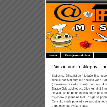
Home
Kako je nastalo ime
Išias in vnetja sklepov – hr
Stolisnika, čička list po 4 jedaće žlice; ru
žlice kuhati 5 minuta u 3 decilitra vode. Za
(obavezno) zasladiti po želji medom i piti s
Zdrave čiste zobi jedaću žlicu kuhati 2-3 mi
stavljaju se na bolna mjesta oblozi od kuha
dvije: dok je jedna na tijelu, druga se prip
Četvrt kg meda pomiješa se sa čistim nega
treba mijenjati svaka 4 sata.