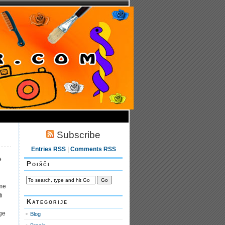
Subscribe
Entries RSS
|
Comments RSS
e
Poišči
eme
i
Kategorije
ge
Blog