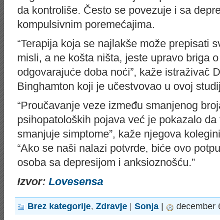
da kontroliše. Često se povezuje i sa depre
kompulsivnim poremećajima.
“Terapija koja se najlakše može prepisati
misli, a ne košta ništa, jeste upravo briga
odgovarajuće doba noći”, kaže istraživač 
Binghamton koji je učestvovao u ovoj studij
“Proučavanje veze između smanjenog broja s
psihopatoloških pojava već je pokazalo da 
smanjuje simptome”, kaže njegova kolegini
“Ako se naši nalazi potvrde, biće ovo potp
osoba sa depresijom i anksioznošću.”
Izvor:
Lovesensa
Brez kategorije
,
Zdravje
|
Sonja
|
december 6