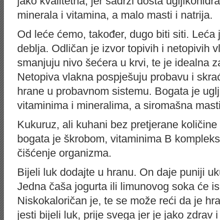
jako kvalitetna, jer sadrži dosta ugljikohidr
minerala i vitamina, a malo masti i natrija.
Od leće ćemo, također, dugo biti siti. Leća 
deblja. Odličan je izvor topivih i netopivih
smanjuju nivo šećera u krvi, te je idealna 
Netopiva vlakna pospješuju probavu i skra
hrane u probavnom sistemu. Bogata je uglji
vitaminima i mineralima, a siromašna mast
Kukuruz, ali kuhani bez pretjerane količine
bogata je škrobom, vitaminima B kompleks
čišćenje organizma.
Bijeli luk dodajte u hranu. On daje puniji uku
Jedna čaša jogurta ili limunovog soka će is
Niskokaloričan je, te se može reći da je h
jesti bijeli luk, prije svega jer je jako zdrav