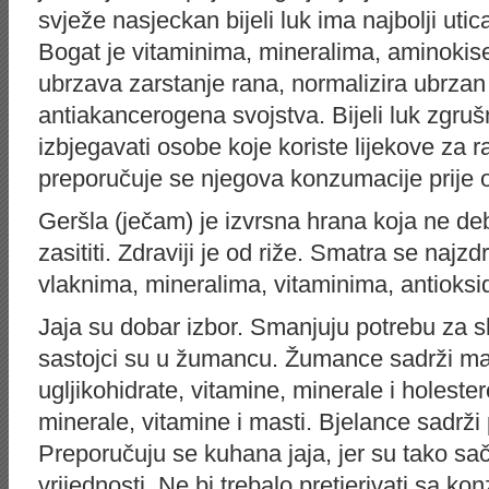
svježe nasjeckan bijeli luk ima najbolji utica
Bogat je vitaminima, mineralima, aminokise
ubrzava zarstanje rana, normalizira ubrzan
antiakancerogena svojstva. Bijeli luk zgrušnj
izbjegavati osobe koje koriste lijekove za r
preporučuje se njegova konzumacije prije o
Geršla (ječam) je izvrsna hrana koja ne de
zasititi. Zdraviji je od riže. Smatra se najz
vlaknima, mineralima, vitaminima, antioksi
Jaja su dobar izbor. Smanjuju potrebu za s
sastojci su u žumancu. Žumance sadrži ma
ugljikohidrate, vitamine, minerale i holeste
minerale, vitamine i masti. Bjelance sadrži 
Preporučuju se kuhana jaja, jer su tako sa
vrijednosti. Ne bi trebalo pretjerivati sa 