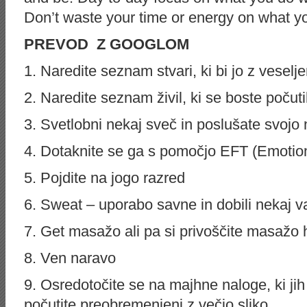
Don’t waste your time or energy on what yo
PREVOD Z GOOGLOM
1. Naredite seznam stvari, ki bi jo z veselje
2. Naredite seznam živil, ki se boste počutili
3. Svetlobni nekaj sveč in poslušate svojo 
4. Dotaknite se ga s pomočjo EFT (Emoti
5. Pojdite na jogo razred
6. Sweat – uporabo savne in dobili nekaj 
7. Get masažo ali pa si privoščite masažo h
8. Ven naravo
9. Osredotočite se na majhne naloge, ki j
počutite preobremenjeni z večjo sliko