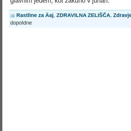
glavnim jedem, kot zakuho v juhah.
Rastline za Äaj
,
ZDRAVILNA ZELIŠČA
,
Zdravj
dopoldne