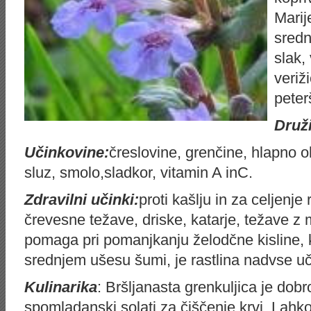
Marij
sredn
slak,
veriž
peterš
Druž
Učinkovine:
čreslovine,
grenčine
, hlapno ol
sluz, smolo,sladkor, vitamin A
inC
.
Zdravilni učinki:
proti kašlju in za celjenje
črevesne težave, driske, katarje, težave z
pomaga pri
pomanjkanju
želodčne kisline,
s
rednjem
ušesu šumi, je rastlina nadvse uč
Kulinarika
: Bršljanasta
grenkuljica
je dobro
spomladanski solati za čiščenje krvi. Lah