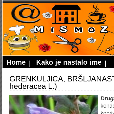
Home
Kako je nastalo ime
GRENKULJICA, BRŠLJANAST
hederacea L.)
Drug
kond
kopri