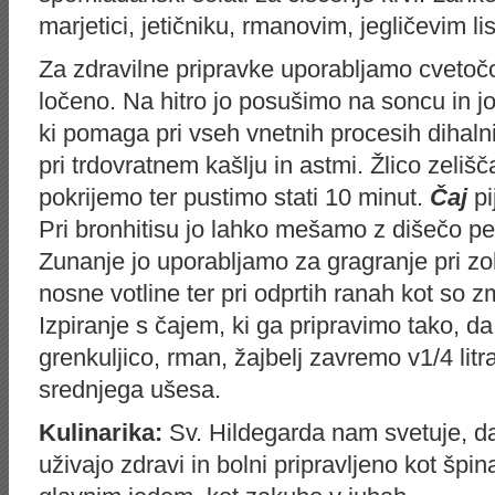
marjetici,
jetičniku
, rmanovim,
jegličevim
li
Za zdravilne pripravke uporabljamo cvetočo 
ločeno. Na hitro jo posušimo na soncu in j
ki pomaga pri vseh vnetnih procesih dihalni
pri trdovratnem kašlju in astmi. Žlico zeli
pokrijemo ter pustimo stati 10 minut.
Čaj
pi
Pri bronhitisu jo lahko mešamo z dišečo
pe
Zunanje jo uporabljamo za
gragranje
pri zo
nosne votline ter pri odprtih ranah kot so
z
Izpiranje s čajem, ki ga pripravimo tako, da
grenkuljico
, rman, žajbelj zavremo v1/4 lit
srednjega ušesa.
Kulinarika:
Sv
.
Hildegarda
nam svetuje, da
uživajo zdravi in bolni pripravljeno kot špin