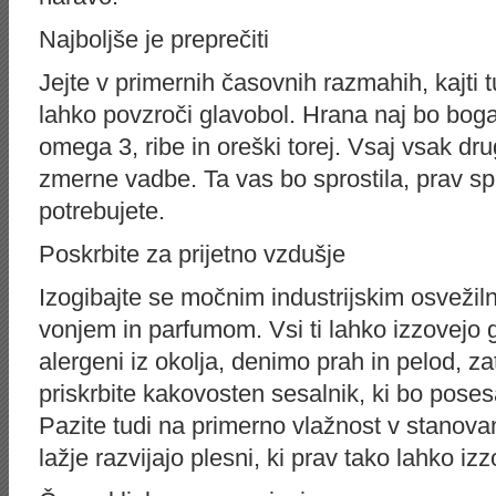
Najboljše je preprečiti
Jejte v primernih časovnih razmahih, kajti t
lahko povzroči glavobol. Hrana naj bo bog
omega 3, ribe in oreški torej. Vsaj vsak dru
zmerne vadbe. Ta vas bo sprostila, prav spr
potrebujete.
Poskrbite za prijetno vzdušje
Izogibajte se močnim industrijskim osvežil
vonjem in parfumom. Vsi ti lahko izzovejo 
alergeni iz okolja, denimo prah in pelod, z
priskrbite kakovosten sesalnik, ki bo posesal
Pazite tudi na primerno vlažnost v stanova
lažje razvijajo plesni, ki prav tako lahko iz