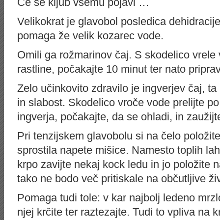
Če se kljub vsemu pojavi …
Velikokrat je glavobol posledica dehidracij
pomaga že velik kozarec vode.
Omili ga rožmarinov čaj. S skodelico vrele 
rastline, počakajte 10 minut ter nato priprav
Zelo učinkovito zdravilo je ingverjev čaj, 
in slabost. Skodelico vroče vode prelijte po
ingverja, počakajte, da se ohladi, in zaužijt
Pri tenzijskem glavobolu si na čelo položit
sprostila napete mišice. Namesto toplih la
krpo zavijte nekaj kock ledu in jo položite n
tako ne bodo več pritiskale na občutljive ži
Pomaga tudi tole: v kar najbolj ledeno mrzl
njej krčite ter raztezajte. Tudi to vpliva na 