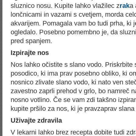
sluznico nosu. Kupite lahko vlažilec z
rak
a 
lončnicami in vazami s cvetjem, morda celo
akvarijem. Pomagala vam bo tudi prha, ki j
ogledalo. Posebno pomembno je, da sluzni
pred spanjem.
Izpirajte nos
Nos lahko očistite s slano vodo. Priskrbite
posodico, ki ima prav posebno obliko, ki o
nosnico zlivate slano vodo, ki nato ven ste
zavestno zaprli prehod v grlo, bo namreč nar
nosno votlino. Če se vam zdi takšno izpiran
kupite pršilo za nos, ki je pravzaprav slana
Uživajte zdravila
V lekarni lahko brez recepta dobite tudi zdr