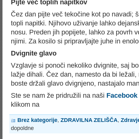
Pijte več toplih napitkov
Čez dan pijte več tekočine kot po navadi; 
topli napitki. Njihovo uživanje lahko dejans
nosu. Preden jih popijete, lahko za povrh v
njimi. Za kosilo si pripravljajte juhe in enol
Dvignite glavo
Vzglavje si ponoči nekoliko dvignite, saj 
lažje dihali. Čez dan, namesto da bi ležali, 
boste držali glavo dvignjeno, nastajalo manj
Ste se nam že pridružili na naši
Facebook 
klikom na
Brez kategorije
,
ZDRAVILNA ZELIŠČA
,
Zdravj
dopoldne