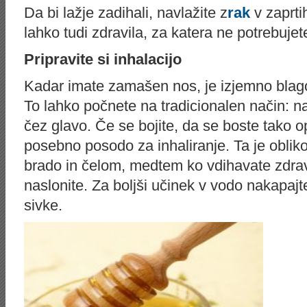
Da bi lažje zadihali, navlažite z
rak
v zaprti
lahko tudi zdravila, za katera ne potrebujet
Pripravite si inhalacijo
Kadar imate zamašen nos, je izjemno blago
To lahko počnete na tradicionalen način: n
čez glavo. Če se bojite, da se boste tako op
posebno posodo za inhaliranje. Ta je oblik
brado in čelom, medtem ko vdihavate zdra
naslonite. Za boljši učinek v vodo nakapajte
sivke.