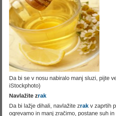
Da bi se v nosu nabiralo manj sluzi, pijte v
iStockphoto)
Navlažite z
rak
Da bi lažje dihali, navlažite z
rak
v zaprtih p
ogrevamo in manj zračimo, postane suh in 