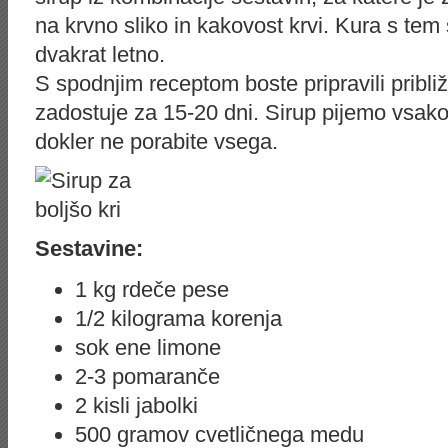
na krvno sliko in kakovost krvi. Kura s tem 
dvakrat letno.
S spodnjim receptom boste pripravili približn
zadostuje za 15-20 dni. Sirup pijemo vsako
dokler ne porabite vsega.
Sestavine:
1 kg rdeče pese
1/2 kilograma korenja
sok ene limone
2-3 pomaranče
2 kisli jabolki
500 gramov cvetličnega medu