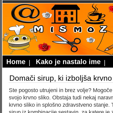
Home
Kako je nastalo ime
Domači sirup, ki izboljša krvno
Ste pogosto utrujeni in brez volje? Mogoče 
svojo krvno sliko. Obstaja tudi nekaj naravn
krvno sliko in splošno zdravstveno stanje.
sirup iz kombinacije sestavin, za katere je 