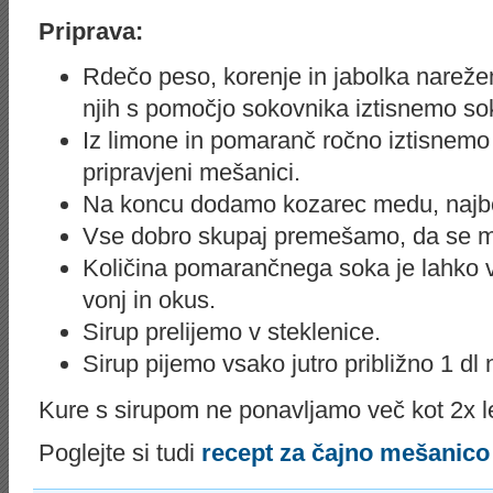
Priprava:
Rdečo peso, korenje in jabolka nareže
njih s pomočjo sokovnika iztisnemo so
Iz limone in pomaranč ročno iztisnemo
pripravjeni mešanici.
Na koncu dodamo kozarec medu, najbolj
Vse dobro skupaj premešamo, da se m
Količina pomarančnega soka je lahko ve
vonj in okus.
Sirup prelijemo v steklenice.
Sirup pijemo vsako jutro približno 1 dl 
Kure s sirupom ne ponavljamo več kot 2x l
Poglejte si tudi
recept za čajno mešanico 