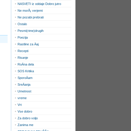
NASVETI iz oddaje Dobro jutro
Ne morÅ¡ verjemt
Ne pozabi prebrati
Ostalo
Pesmi(rime)drugih
Poezija
Rastline za Äaj
Recepti
Risanje
RoÄna dela
SOS Kritika
SporoÄam
SreÄanja
Umetnost
vreme
Vrt
Vse dobro
Za dobro voljo
Zanima me