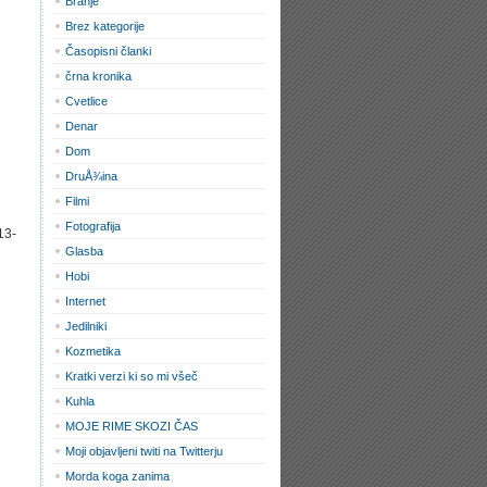
Branje
Brez kategorije
Časopisni članki
črna kronika
Cvetlice
Denar
Dom
DruÅ¾ina
Filmi
Fotografija
13-
Glasba
Hobi
Internet
Jedilniki
Kozmetika
Kratki verzi ki so mi všeč
Kuhla
MOJE RIME SKOZI ČAS
Moji objavljeni twiti na Twitterju
Morda koga zanima