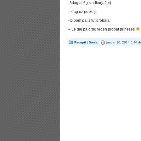
-6dag al 6g sladkorja? =)
– dag oz po želji.
-to bom pa js tut probala
– Le daj pa drug teden probat prineses
Recepti
|
Sonja
|
januar 10, 2014 5:46 d