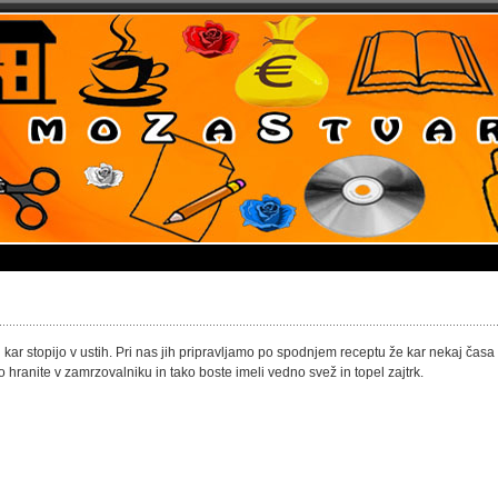
 ti kar stopijo v ustih. Pri nas jih pripravljamo po spodnjem receptu že kar nekaj časa 
hranite v zamrzovalniku in tako boste imeli vedno svež in topel zajtrk.