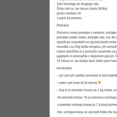
1dcl olivnega ali drugega olja
Ščep soli oz. po okusu (mala žlička)
grobo nariban sir
1 jajce za premaz
Priprava:
Polovico moke presejte s cedilom, dodajte 
presejte ostalo moko, dodajte olje, sol, ter
opazili po razpokah na zgornji plasti moke.
naredite cca 50g težke kroglice, jih namažite
malce sploščite in s pomočjo rezalnika za j
papirjem in premažite s stepenim jajcem. Pus
15 minut oz. da dobijo lepo zlato rjavo bar
komentarji:
– jaz sem jih spekla ravnokar iz treh pake
– eden suh kvas bi bil dovolj
– Kaj ni to premalo kvasa za 1 kg.moke..v
-Ni premalo kvasa. To je polovica svežega 
-v paketku suhega kvasa je 7 g torej pome
-Ne, suhega kvasa se uporabi toliko da zad