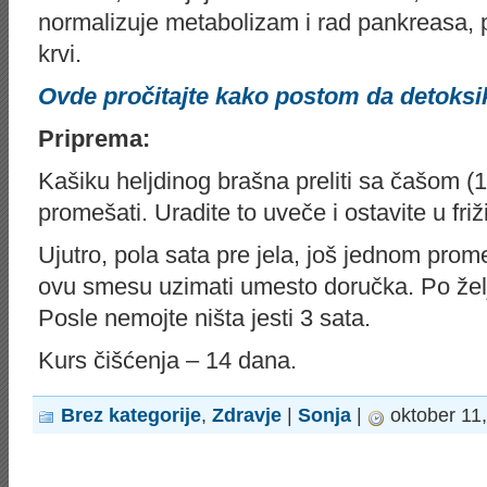
normalizuje metabolizam i rad pankreasa,
krvi.
Ovde pročitajte kako postom da detoksi
Priprema:
Kašiku heljdinog brašna preliti sa čašom (1
promešati. Uradite to uveče i ostavite u friž
Ujutro, pola sata pre jela, još jednom prome
ovu smesu uzimati umesto doručka. Po želj
Posle nemojte ništa jesti 3 sata.
Kurs čišćenja – 14 dana.
Brez kategorije
,
Zdravje
|
Sonja
|
oktober 11