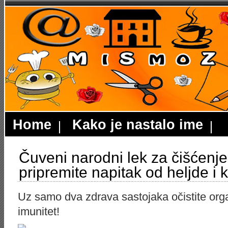
Home
Kako je nastalo ime
Čuveni narodni lek za čišćenj
pripremite napitak od heljde i k
Uz samo dva zdrava sastojaka očistite orga
imunitet!