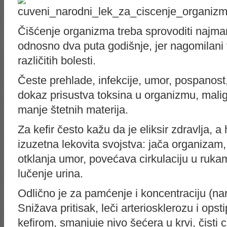
Čišćenje organizma treba sprovoditi najma
odnosno dva puta godišnje, jer nagomilani 
različitih bolesti.
Česte prehlade, infekcije, umor, pospanost,
dokaz prisustva toksina u organizmu, malign
manje štetnih materija.
Za kefir često kažu da je eliksir zdravlja, 
izuzetna lekovita svojstva: jača organiza
otklanja umor, povećava cirkulaciju u ruk
lučenje urina.
Odlično je za pamćenje i koncentraciju (nar
Snižava pritisak, leči arteriosklerozu i opst
kefirom, smanjuje nivo šećera u krvi, čisti 