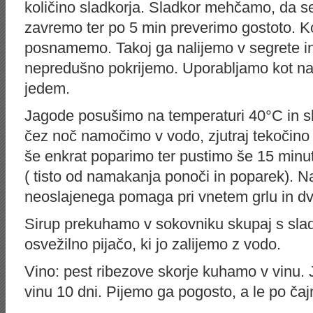
količino sladkorja. Sladkor mehčamo, da se 
zavremo ter po 5 min preverimo gostoto. Ko 
posnamemo. Takoj ga nalijemo v segrete in 
nepredušno pokrijemo. Uporabljamo kot na
jedem.
Jagode posušimo na temperaturi 40°C in 
čez noč namočimo v vodo, zjutraj tekočino
še enkrat poparimo ter pustimo še 15 min
( tisto od namakanja ponoči in poparek). N
neoslajenega pomaga pri vnetem grlu in dv
Sirup prekuhamo v sokovniku skupaj s sla
osvežilno pijačo, ki jo zalijemo z vodo.
Vino: pest ribezove skorje kuhamo v vin
vinu 10 dni. Pijemo ga pogosto, a le po čajn