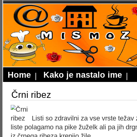
Home
Kako je nastalo ime
Črni ribez
Listi so zdravilni za vse vrste te
liste polagamo na pike žuželk ali pa jih dr
iz črnega ribeza krepijo žile.