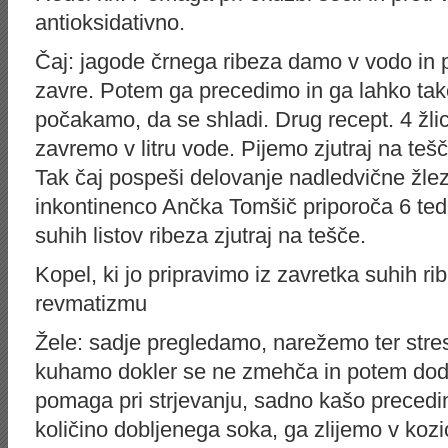
antioksidativno.
Čaj: jagode črnega ribeza damo v vodo in
zavre. Potem ga precedimo in ga lahko tak
počakamo, da se shladi. Drug recept. 4 žlic
zavremo v litru vode. Pijemo zjutraj na tešč
Tak čaj pospeši delovanje nadledvične žle
inkontinenco Ančka Tomšič priporoča 6 tede
suhih listov ribeza zjutraj na tešče.
Kopel, ki jo pripravimo iz zavretka suhih ribe
revmatizmu
Žele: sadje pregledamo, narežemo ter stre
kuhamo dokler se ne zmehča in potem dodam
pomaga pri strjevanju, sadno kašo preced
količino dobljenega soka, ga zlijemo v ko