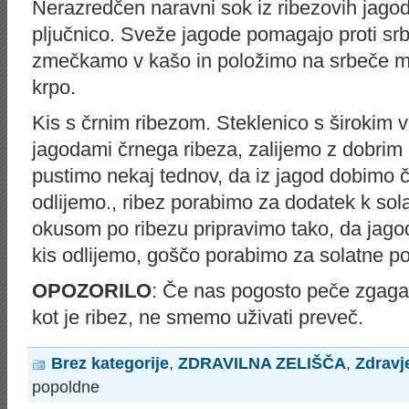
Nerazredčen naravni sok iz ribezovih jagod
pljučnico. Sveže jagode pomagajo proti srbe
zmečkamo v kašo in položimo na srbeče me
krpo.
Kis s črnim ribezom. Steklenico s širokim 
jagodami črnega ribeza, zalijemo z dobrim
pustimo nekaj tednov, da iz jagod dobimo č
odlijemo., ribez porabimo za dodatek k so
okusom po ribezu pripravimo tako, da jag
kis odlijemo, goščo porabimo za solatne po
OPOZORILO
: Če nas pogosto peče zgaga,
kot je ribez, ne smemo uživati preveč.
Brez kategorije
,
ZDRAVILNA ZELIŠČA
,
Zdravj
popoldne