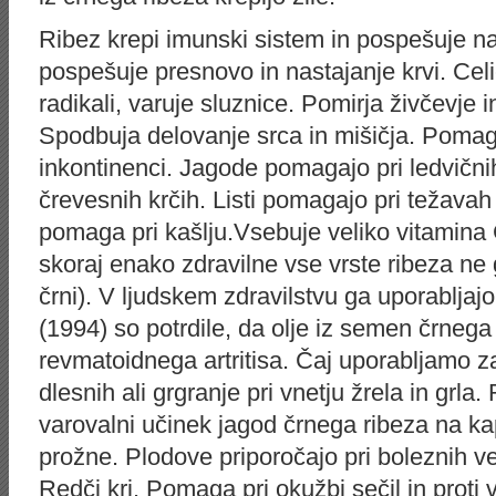
Ribez krepi imunski sistem in pospešuje n
pospešuje presnovo in nastajanje krvi. Celi
radikali, varuje sluznice. Pomirja živčevje i
Spodbuja delovanje srca in mišičja. Pomaga
inkontinenci. Jagode pomagajo pri ledvičn
črevesnih krčih. Listi pomagajo pri težavah 
pomaga pri kašlju.Vsebuje veliko vitamina C
skoraj enako zdravilne vse vrste ribeza ne g
črni). V ljudskem zdravilstvu ga uporabljaj
(1994) so potrdile, da olje iz semen črnega 
revmatoidnega artritisa. Čaj uporabljamo za
dlesnih ali grgranje pri vnetju žrela in grla
varovalni učinek jagod črnega ribeza na kap
prožne. Plodove priporočajo pri boleznih ven 
Redči kri. Pomaga pri okužbi sečil in proti 