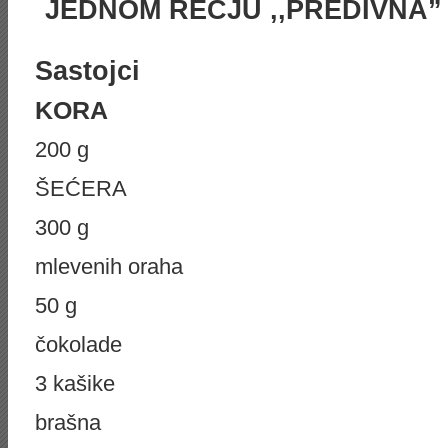
JEDNOM REČJU
,,PREDIVNA”
Sastojci
KORA
200 g
ŠEĆERA
300 g
mlevenih oraha
50 g
čokolade
3 kašike
brašna