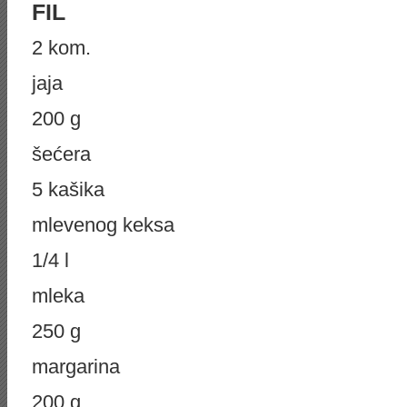
FIL
2 kom.
jaja
200 g
šećera
5 kašika
mlevenog keksa
1/4 l
mleka
250 g
margarina
200 g