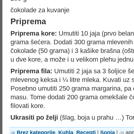
čokolade za kuvanje
Priprema
Priprema kore:
Umutiti 10 jaja (prvo bela
grama šećera. Dodati 300 grama mlevenih 
čokolade (50 grama) i 3 kašike brašna (oštr
u dve kore, a može i u velikom plehu jednu 
Priprema fila:
Umutiti 2 jaja sa 3 šoljice š
mlevenog keksa i ¼ litre mleka. Kuvati uz
Posebno umutiti 250 grama margarina, pa 
masu. Tome dodati 200 grama omekšale čoko
filovati kore.
Ukrasiti po želji
(šlag, boja u prahu …) Tort
Brez kategorije
,
Kuhla
,
Recepti
|
Sonja
|
apr