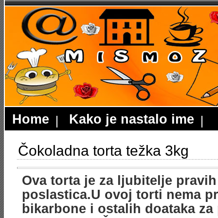
Home
Kako je nastalo ime
Čokoladna torta težka 3kg
Ova torta je za ljubitelje pravi
poslastica.U ovoj torti nema p
bikarbone i ostalih doataka za 